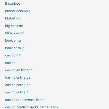
Basaribet
bbrbet colombia
bbrbet mx
big bass de
bizzo casino
book of ra
book of ra it
casibom tr
casino
casino en ligne fr
casino onlina ca
casino online ar
casinò online it
casino utan svensk licens
casino zonder crucks netherlands