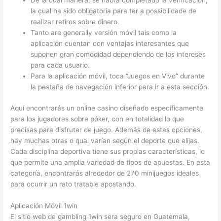
De la cual manera, se habrá completado la verificación,
la cual ha sido obligatoria para ter a possibilidade de
realizar retiros sobre dinero.
Tanto are generally versión móvil tais como la
aplicación cuentan con ventajas interesantes que
suponen gran comodidad dependiendo de los intereses
para cada usuario.
Para la aplicación móvil, toca “Juegos en Vivo” durante
la pestaña de navegación inferior para ir a esta sección.
Aquí encontrarás un online casino diseñado específicamente
para los jugadores sobre póker, con en totalidad lo que
precisas para disfrutar de juego. Además de estas opciones,
hay muchas otras o qual varían según el deporte que elijas.
Cada disciplina deportiva tiene sus propias características, lo
que permite una amplia variedad de tipos de apuestas. En esta
categoría, encontrarás alrededor de 270 minijuegos ideales
para ocurrir un rato tratable apostando.
Aplicación Móvil 1win
El sitio web de gambling 1win sera seguro en Guatemala,