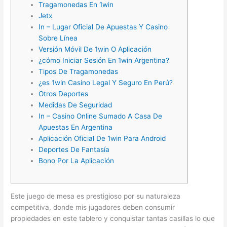
Tragamonedas En 1win
Jetx
In – Lugar Oficial De Apuestas Y Casino
Sobre Línea
Versión Móvil De 1win O Aplicación
¿cómo Iniciar Sesión En 1win Argentina?
Tipos De Tragamonedas
¿es 1win Casino Legal Y Seguro En Perú?
Otros Deportes
Medidas De Seguridad
In – Casino Online Sumado A Casa De
Apuestas En Argentina
Aplicación Oficial De 1win Para Android
Deportes De Fantasía
Bono Por La Aplicación
Este juego de mesa es prestigioso por su naturaleza
competitiva, donde mis jugadores deben consumir
propiedades en este tablero y conquistar tantas casillas lo que