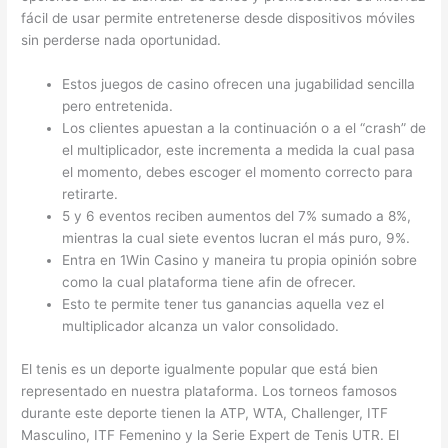
fácil de usar permite entretenerse desde dispositivos móviles
sin perderse nada oportunidad.
Estos juegos de casino ofrecen una jugabilidad sencilla
pero entretenida.
Los clientes apuestan a la continuación o a el “crash” de
el multiplicador, este incrementa a medida la cual pasa
el momento, debes escoger el momento correcto para
retirarte.
5 y 6 eventos reciben aumentos del 7% sumado a 8%,
mientras la cual siete eventos lucran el más puro, 9%.
Entra en 1Win Casino y maneira tu propia opinión sobre
como la cual plataforma tiene afin de ofrecer.
Esto te permite tener tus ganancias aquella vez el
multiplicador alcanza un valor consolidado.
El tenis es un deporte igualmente popular que está bien
representado en nuestra plataforma. Los torneos famosos
durante este deporte tienen la ATP, WTA, Challenger, ITF
Masculino, ITF Femenino y la Serie Expert de Tenis UTR. El