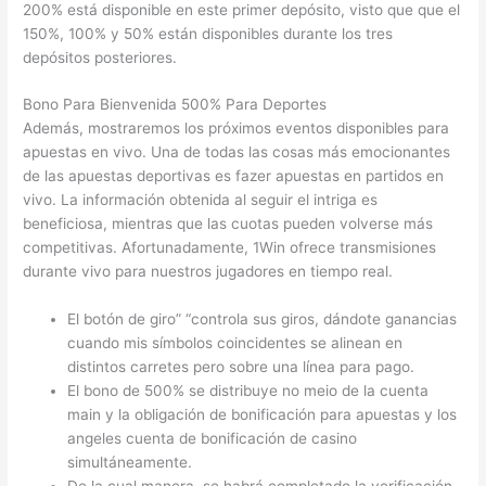
200% está disponible en este primer depósito, visto que que el
150%, 100% y 50% están disponibles durante los tres
depósitos posteriores.
Bono Para Bienvenida 500% Para Deportes
Además, mostraremos los próximos eventos disponibles para
apuestas en vivo. Una de todas las cosas más emocionantes
de las apuestas deportivas es fazer apuestas en partidos en
vivo. La información obtenida al seguir el intriga es
beneficiosa, mientras que las cuotas pueden volverse más
competitivas. Afortunadamente, 1Win ofrece transmisiones
durante vivo para nuestros jugadores en tiempo real.
El botón de giro” “controla sus giros, dándote ganancias
cuando mis símbolos coincidentes se alinean en
distintos carretes pero sobre una línea para pago.
El bono de 500% se distribuye no meio de la cuenta
main y la obligación de bonificación para apuestas y los
angeles cuenta de bonificación de casino
simultáneamente.