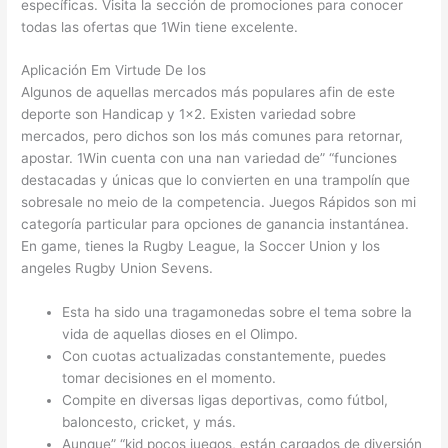
específicas. Visita la sección de promociones para conocer
todas las ofertas que 1Win tiene excelente.
Aplicación Em Virtude De Ios
Algunos de aquellas mercados más populares afin de este
deporte son Handicap y 1×2. Existen variedad sobre
mercados, pero dichos son los más comunes para retornar,
apostar. 1Win cuenta con una nan variedad de” “funciones
destacadas y únicas que lo convierten en una trampolín que
sobresale no meio de la competencia. Juegos Rápidos son mi
categoría particular para opciones de ganancia instantánea.
En game, tienes la Rugby League, la Soccer Union y los
angeles Rugby Union Sevens.
Esta ha sido una tragamonedas sobre el tema sobre la
vida de aquellas dioses en el Olimpo.
Con cuotas actualizadas constantemente, puedes
tomar decisiones en el momento.
Compite en diversas ligas deportivas, como fútbol,
baloncesto, cricket, y más.
Aunque” “kid pocos juegos, están cargados de diversión