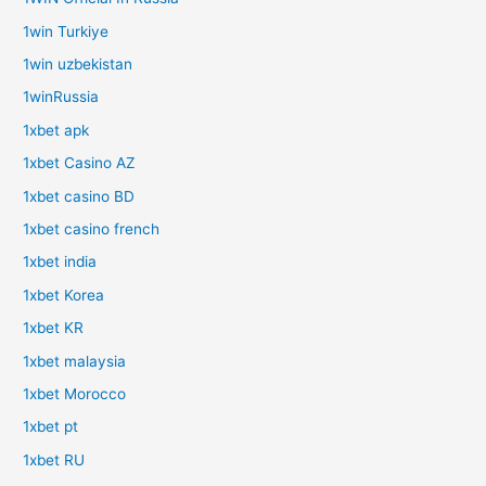
1win Turkiye
1win uzbekistan
1winRussia
1xbet apk
1xbet Casino AZ
1xbet casino BD
1xbet casino french
1xbet india
1xbet Korea
1xbet KR
1xbet malaysia
1xbet Morocco
1xbet pt
1xbet RU