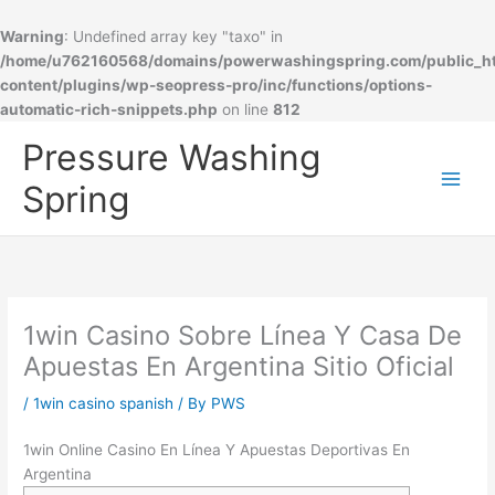
Warning
: Undefined array key "taxo" in
/home/u762160568/domains/powerwashingspring.com/public_h
content/plugins/wp-seopress-pro/inc/functions/options-
automatic-rich-snippets.php
on line
812
Skip
Pressure Washing
to
content
Spring
1win Casino Sobre Línea Y Casa De
Apuestas En Argentina Sitio Oficial
/
1win casino spanish
/ By
PWS
1win Online Casino En Línea Y Apuestas Deportivas En
Argentina