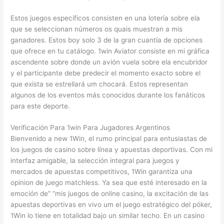
Estos juegos específicos consisten en una lotería sobre ela
que se seleccionan números os quais muestran a mis
ganadores. Estos boy solo 3 de la gran cuantía de opciones
que ofrece en tu catálogo. 1win Aviator consiste en mi gráfica
ascendente sobre donde un avión vuela sobre ela encubridor
y el participante debe predecir el momento exacto sobre el
que exista se estrellará um chocará. Estos representan
algunos de los eventos más conocidos durante los fanáticos
para este deporte.
Verificación Para 1win Para Jugadores Argentinos
Bienvenido a new 1Win, el rumo principal para entusiastas de
los juegos de casino sobre línea y apuestas deportivas. Con mi
interfaz amigable, la selección integral para juegos y
mercados de apuestas competitivos, 1Win garantiza una
opinion de juego matchless. Ya sea que esté interesado en la
emoción de” “mis juegos de online casino, la excitación de las
apuestas deportivas en vivo um el juego estratégico del póker,
1Win lo tiene en totalidad bajo un similar techo. En un casino