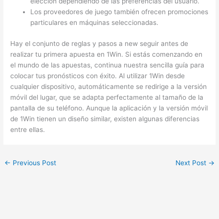
elección dependiendo de las preferencias del usuario.
Los proveedores de juego también ofrecen promociones
particulares en máquinas seleccionadas.
Hay el conjunto de reglas y pasos a new seguir antes de
realizar tu primera apuesta en 1Win. Si estás comenzando en
el mundo de las apuestas, continua nuestra sencilla guía para
colocar tus pronósticos con éxito. Al utilizar 1Win desde
cualquier dispositivo, automáticamente se redirige a la versión
móvil del lugar, que se adapta perfectamente al tamaño de la
pantalla de su teléfono. Aunque la aplicación y la versión móvil
de 1Win tienen un diseño similar, existen algunas diferencias
entre ellas.
←
Previous Post
Next Post
→