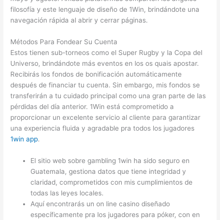
filosofía y este lenguaje de diseño de 1Win, brindándote una
navegación rápida al abrir y cerrar páginas.
Métodos Para Fondear Su Cuenta
Estos tienen sub-torneos como el Super Rugby y la Copa del
Universo, brindándote más eventos en los os quais apostar.
Recibirás los fondos de bonificación automáticamente
después de financiar tu cuenta. Sin embargo, mis fondos se
transferirán a tu cuidado principal como una gran parte de las
pérdidas del día anterior. 1Win está comprometido a
proporcionar un excelente servicio al cliente para garantizar
una experiencia fluida y agradable pra todos los jugadores
1win app
.
El sitio web sobre gambling 1win ha sido seguro en
Guatemala, gestiona datos que tiene integridad y
claridad, comprometidos con mis cumplimientos de
todas las leyes locales.
Aquí encontrarás un on line casino diseñado
específicamente pra los jugadores para póker, con en