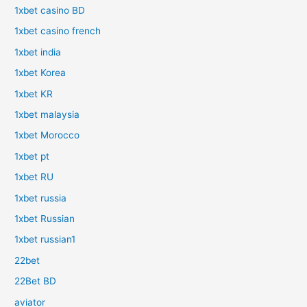
1xbet casino BD
1xbet casino french
1xbet india
1xbet Korea
1xbet KR
1xbet malaysia
1xbet Morocco
1xbet pt
1xbet RU
1xbet russia
1xbet Russian
1xbet russian1
22bet
22Bet BD
aviator