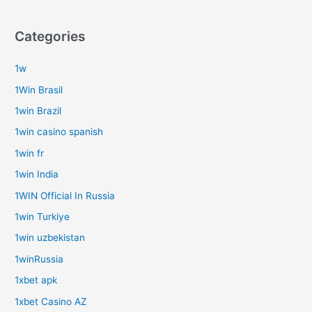
Categories
1w
1Win Brasil
1win Brazil
1win casino spanish
1win fr
1win India
1WIN Official In Russia
1win Turkiye
1win uzbekistan
1winRussia
1xbet apk
1xbet Casino AZ