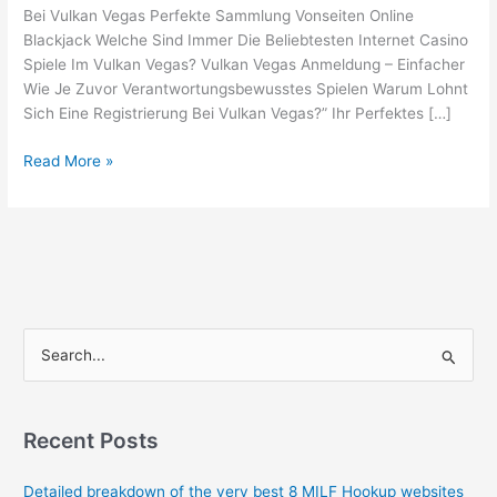
Bei Vulkan Vegas Perfekte Sammlung Vonseiten Online
Blackjack Welche Sind Immer Die Beliebtesten Internet Casino
Spiele Im Vulkan Vegas? Vulkan Vegas Anmeldung – Einfacher
Wie Je Zuvor Verantwortungsbewusstes Spielen Warum Lohnt
Sich Eine Registrierung Bei Vulkan Vegas?” Ihr Perfektes […]
Loggen
Read More »
Sie
Sich
Bei
Der
Offiziellen
Seite
Ein
S
e
a
r
Recent Posts
c
Detailed breakdown of the very best 8 MILF Hookup websites
h