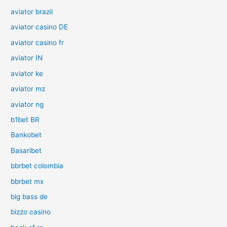
aviator brazil
aviator casino DE
aviator casino fr
aviator IN
aviator ke
aviator mz
aviator ng
b1bet BR
Bankobet
Basaribet
bbrbet colombia
bbrbet mx
big bass de
bizzo casino