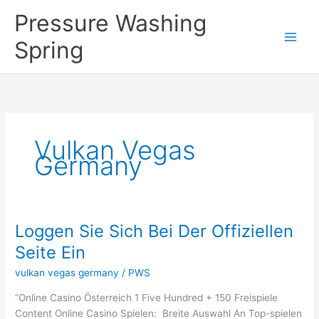
Skip
Pressure Washing
to
content
Spring
Vulkan Vegas
Germany
Loggen Sie Sich Bei Der Offiziellen
Seite Ein
vulkan vegas germany
/
PWS
“Online Casino Österreich 1 Five Hundred + 150 Freispiele
Content Online Casino Spielen: Breite Auswahl An Top-spielen