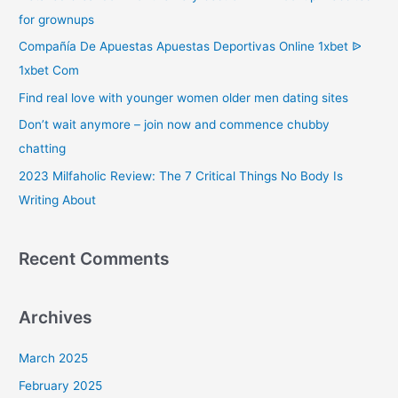
for grownups
f
o
Compañía De Apuestas Apuestas Deportivas Online 1xbet ᐉ
r
1xbet Com
:
Find real love with younger women older men dating sites
Don’t wait anymore – join now and commence chubby
chatting
2023 Milfaholic Review: The 7 Critical Things No Body Is
Writing About
Recent Comments
Archives
March 2025
February 2025