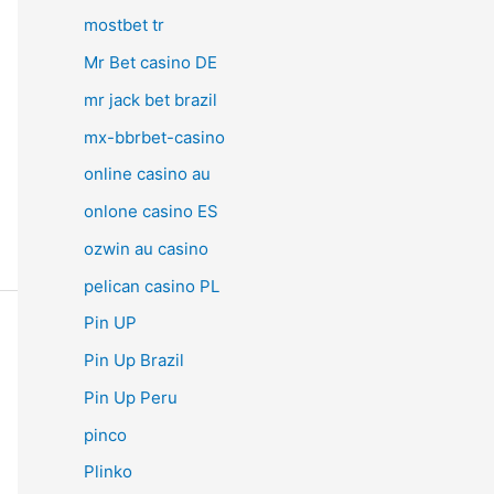
mostbet tr
Mr Bet casino DE
mr jack bet brazil
mx-bbrbet-casino
online casino au
onlone casino ES
ozwin au casino
pelican casino PL
Pin UP
Pin Up Brazil
Pin Up Peru
pinco
Plinko