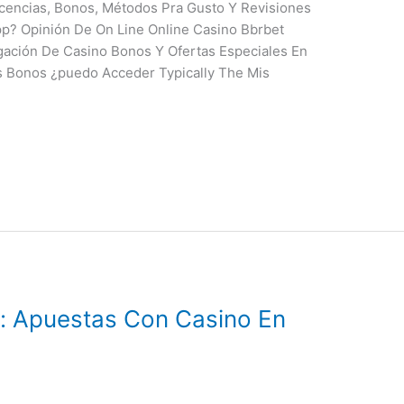
icencias, Bonos, Métodos Pra Gusto Y Revisiones
pp? Opinión De On Line Online Casino Bbrbet
gación De Casino Bonos Y Ofertas Especiales En
s Bonos ¿puedo Acceder Typically The Mis
: Apuestas Con Casino En