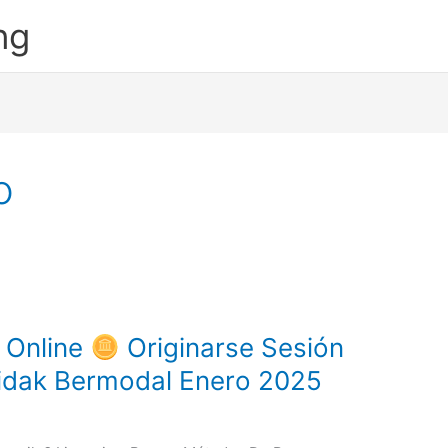
ng
o
 Online
Originarse Sesión
Tidak Bermodal Enero 2025