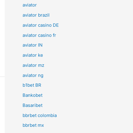
aviator
aviator brazil
aviator casino DE
aviator casino fr
aviator IN
aviator ke
aviator mz
aviator ng
b1bet BR
Bankobet
Basaribet
bbrbet colombia
bbrbet mx