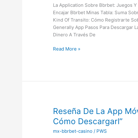
La Application Sobre Bbrbet: Juegos
Encajar Bbrbet Minas Tabla: Suma Sob
Kind Of Transito: Cómo Registrarte So
Generally App Pasos Para Descargar La
Dinero A Través De
“Dd
Read More »
La
Aplicación
Estatal
Y
Juega
Desde
Cualquier
Lugar
Reseña De La App Móv
Cómo Descargarl”
mx-bbrbet-casino
/
PWS