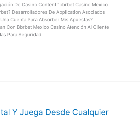
igación De Casino Content “bbrbet Casino Mexico
bet? Desarrolladores De Application Asociados
 Una Cuenta Para Absorber Mis Apuestas?
an Con Bbrbet Mexico Casino Atención Al Cliente
das Para Seguridad
atal Y Juega Desde Cualquier