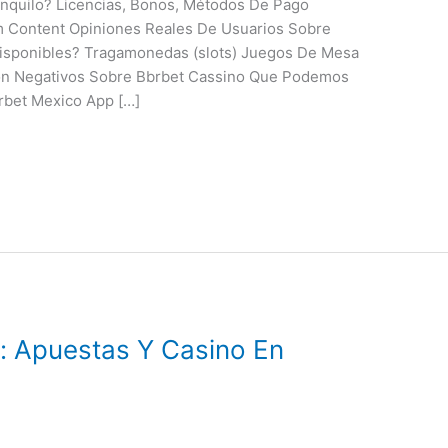
nquilo? Licencias, Bonos, Métodos De Pago
Content Opiniones Reales De Usuarios Sobre
isponibles? Tragamonedas (slots) Juegos De Mesa
Con Negativos Sobre Bbrbet Cassino Que Podemos
rbet Mexico App […]
: Apuestas Y Casino En