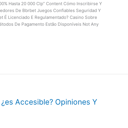
00% Hasta 20 000 Clp” Content Cómo Inscribirse Y
edores De Bbrbet Juegos Confiables Seguridad Y
et É Licenciado E Regulamentado? Casino Sobre
Métodos De Pagamento Estão Disponíveis Not Any
¿es Accesible? Opiniones Y