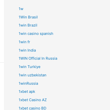
1w
1Win Brasil
1win Brazil
1win casino spanish
1win fr
1win India
1WIN Official In Russia
1win Turkiye
1win uzbekistan
1winRussia
1xbet apk
1xbet Casino AZ
1xbet casino BD