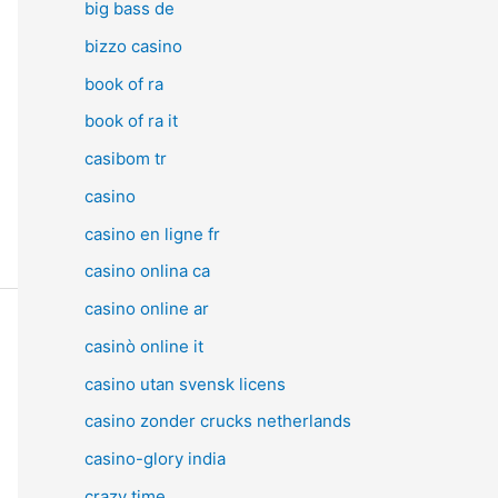
big bass de
bizzo casino
book of ra
book of ra it
casibom tr
casino
casino en ligne fr
casino onlina ca
casino online ar
casinò online it
casino utan svensk licens
casino zonder crucks netherlands
casino-glory india
crazy time