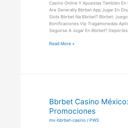
Casino Online Y Apuestas También En 
Are Generally Bbrbet App Jugar En Dis
Slots Bbrbet Na Bbrbet? Bbrbet: Juego
Bonificaciones Vip Tragamonedas Aplic
Seguirse A Jugar En Bbrbet? Deportes
Descargar
Read More »
Bbrbet
App:
Apuestas
Con
Casino
En
Android
Bbrbet Casino México:
Promociones
mx-bbrbet-casino
/
PWS