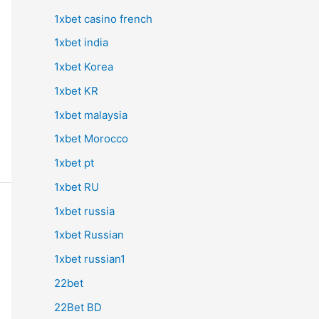
1xbet casino french
1xbet india
1xbet Korea
1xbet KR
1xbet malaysia
1xbet Morocco
1xbet pt
1xbet RU
1xbet russia
1xbet Russian
1xbet russian1
22bet
22Bet BD