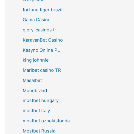
fortune tiger brazil
Gama Casino
glory-casinos tr
KaravanBet Casino
Kasyno Online PL
king johnnie
Maribet casino TR
Masalbet
Monobrand
mostbet hungary
mostbet italy
mostbet ozbekistonda
Mostbet Russia