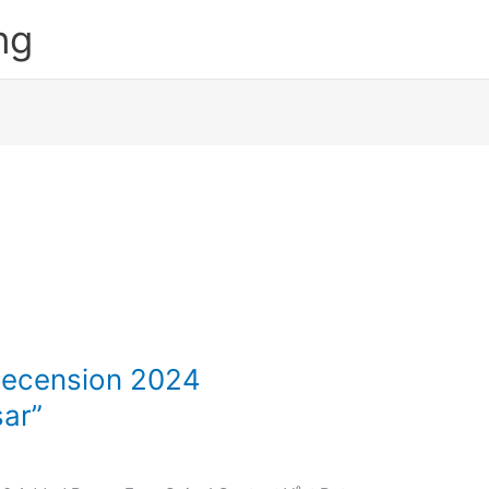
ng
Recension 2024
ar”