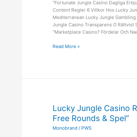
“Fortunate Jungle Casino Dagliga Erb
Content Regler 6 Villkor Hos Lucky Ju
Mediterranean Lucky Jungle Gambling 
Jungle Casino Transparens O Rättvist 
“Marketplace Casino? Fördelar Och Na
Lucky
Read More »
Jungle
Casino
3
Thousands
Omsättningsfria
Free
Rotates”
Lucky Jungle Casino Re
Free Rounds & Spel”
Monobrand
/
PWS