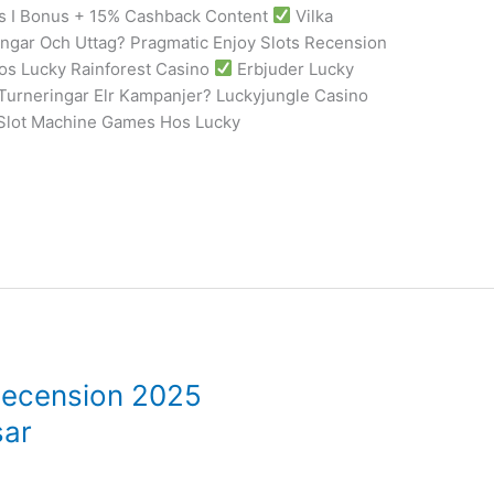
s I Bonus + 15% Cashback Content
Vilka
ingar Och Uttag? Pragmatic Enjoy Slots Recension
os Lucky Rainforest Casino
Erbjuder Lucky
Turneringar Elr Kampanjer? Luckyjungle Casino
 Slot Machine Games Hos Lucky
Recension 2025
sar