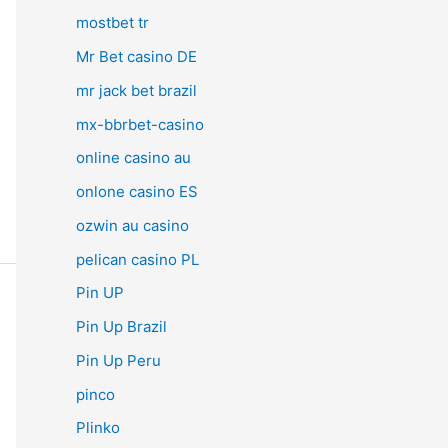
mostbet tr
Mr Bet casino DE
mr jack bet brazil
mx-bbrbet-casino
online casino au
onlone casino ES
ozwin au casino
pelican casino PL
Pin UP
Pin Up Brazil
Pin Up Peru
pinco
Plinko