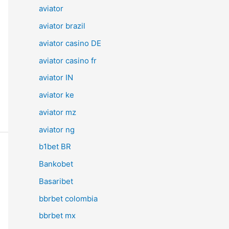
aviator
aviator brazil
aviator casino DE
aviator casino fr
aviator IN
aviator ke
aviator mz
aviator ng
b1bet BR
Bankobet
Basaribet
bbrbet colombia
bbrbet mx