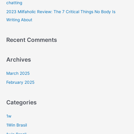
chatting
2023 Milfaholic Review: The 7 Critical Things No Body Is
Writing About
Recent Comments
Archives
March 2025
February 2025
Categories
1w
1Win Brasil