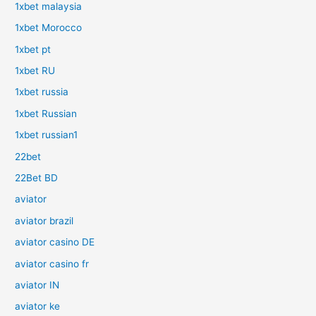
1xbet malaysia
1xbet Morocco
1xbet pt
1xbet RU
1xbet russia
1xbet Russian
1xbet russian1
22bet
22Bet BD
aviator
aviator brazil
aviator casino DE
aviator casino fr
aviator IN
aviator ke