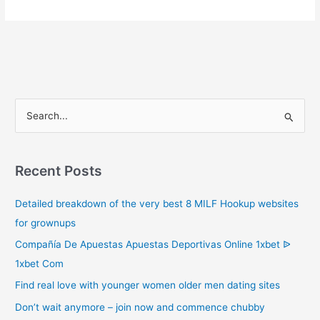
Slottica
to
numer
jeden
dla
polskich
graczy
S
online?
e
a
r
Recent Posts
c
Detailed breakdown of the very best 8 MILF Hookup websites
h
for grownups
f
o
Compañía De Apuestas Apuestas Deportivas Online 1xbet ᐉ
r
1xbet Com
:
Find real love with younger women older men dating sites
Don’t wait anymore – join now and commence chubby