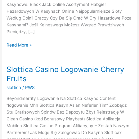
Kasynowe: Black Jack Online Asortyment Habgier
Hazardowych W Kasynach Online Najpopularniejsze Sloty
Według Opinii Graczy Czy Da Się Grać W Gry Hazardowe Poza
Kasynami? Jeśli Keineswegs Możesz Wygrać Prawdziwych
Pieniędzy, […]
Automaty
Read More »
Do
Gier
Za
Slottica Casino Logowanie Cherry
Darmo
Fruits
Kasyno
slottica
/
PWS
Online
Beyondmerrity Logowanie Na Slottica Kasyno Content
Automaty
“logowanie Mhh Slottica Kasyn Aslan Neferler Tim” Zdobądź
Stu Gratisowych Spinów Bez Depozytu Zbyt Rejestrację W
Clean Casino (kod Bonusowy Playbest) Slottica Aplikacja
Mobilna Slottica Casino Program Afiliacyjny – Zostań Naszym
Partnerem! Jak Mogę Się Zalogować Do Kasyna Slottica?