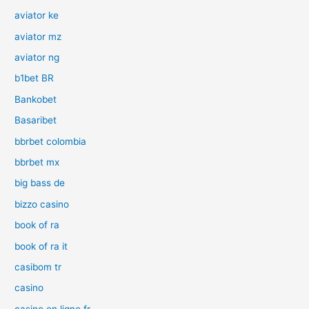
aviator ke
aviator mz
aviator ng
b1bet BR
Bankobet
Basaribet
bbrbet colombia
bbrbet mx
big bass de
bizzo casino
book of ra
book of ra it
casibom tr
casino
casino en ligne fr