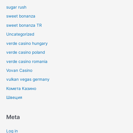
sugar rush
sweet bonanza
sweet bonanza TR
Uncategorized
verde casino hungary
verde casino poland
verde casino romania
Vovan Casino
vulkan vegas germany
Комета Казино
Швеция
Meta
Log in