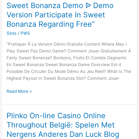
Επίδειξη:
Sweet Bonanza Demo ᐉ Demo
Παίξτε
Version Participate In Sweet
100%
Δωρεάν!”
Bonanza Regarding Free”
Slots
/
PWS
“Pratiquer À La Version Démo Gratuite Content Where May I
Play Sweet Paz Demo Game? Comment Jouer Gratuitement À
Fairly Sweet Bonanza? Bonbons, Fruits Et Combis Gagnants
En Sweet Bonanza Sweet Bonanza Game Overview Est-il
Possible De Circuler Du Mode Démo Au Jeu Réel? What Is The
Highest Payout In Sweet Bonanza Slot? Comment Jouer
Sweet
Read More »
Bonanza
Demo
ᐉ
Plinko On-line Casino Online
Demo
Throughout België: Spelen Met
Version
Participate
Nergens Anderes Dan Luck Blog
In