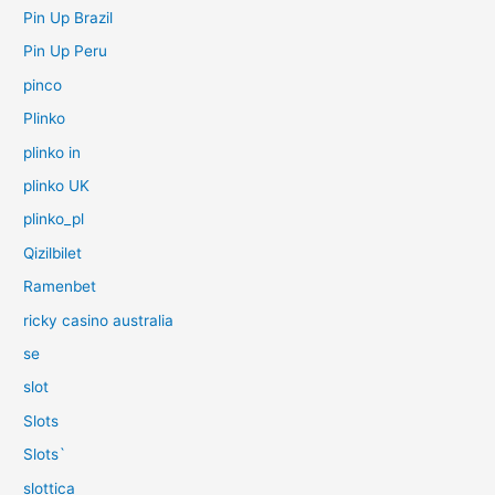
Pin Up Brazil
Pin Up Peru
pinco
Plinko
plinko in
plinko UK
plinko_pl
Qizilbilet
Ramenbet
ricky casino australia
se
slot
Slots
Slots`
slottica