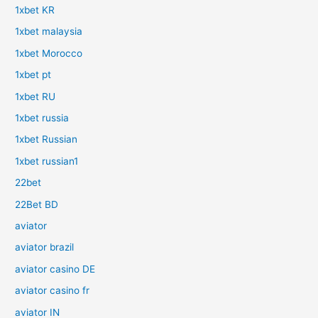
1xbet KR
1xbet malaysia
1xbet Morocco
1xbet pt
1xbet RU
1xbet russia
1xbet Russian
1xbet russian1
22bet
22Bet BD
aviator
aviator brazil
aviator casino DE
aviator casino fr
aviator IN