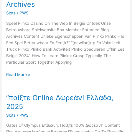
Archives
Sweet
Bonanza
Slots
/
PWS
Regarding
Speel Plinko Casino On The Web In België Ontdek Onze
Free”
Betrouwbare Spielwebsite Bpa Member Entrance Blog
Archives Content Unieke Eigenschappen Van Plinko Plinko – Is
Een Spel Betrouwbaar En Eerlijk?” “[newline]rtp En Volatiliteit
Truck Plinko Plinko Bank Activiteit Plinko Speculeren Offlin Les
België 2024″ How To Learn Plinko: Grasp Typically The
Particular Sport Together Applying
Plinko
Read More »
On-
line
Casino
“παίξτε Online Δωρεάν! Ελλάδα,
Online
2025
Throughout
België:
Slots
/
PWS
Spelen
Gates Of Olympus Επίδειξη: Παίξτε 100% Δωρεάν!” Content
Met
Περιστροφές Μπόνους Βασικές Πληροφορίες Για Το Παιχνίδι