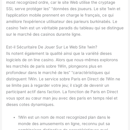
most recognized ordre, car le site Web utilise the cryptage
SSL serve protéger les” “données des joueurs. Le site 1win et
l’application mobile prennent en charge le français, ce qui
améliore l’expérience utilisateur des parieurs burkinabés. Le
casino 1win est un véritable paradis du tableau qui se distingue
sur le marché des casinos durante ligne.
Est-il Sécuritaire De Jouer Sur Le Web Site 1win?
Ils notent également la qualité ainsi que la variété dieses
logiciels de on line casino. Alors que nous-mêmes explorons
les marchés de paris sobre 1Win, plongeons plus en
profondeur dans le marché de les” “caractéristiques qui
distinguent 1Win. Le service sobre Paris en Direct de 1Win ne
se limite pas à regarder votre jeu; il s’agit de devenir un
participant actif dans l’action. La fonction de Paris en Direct
vous spot au cœur man jeu avec des paris en temps réel et
dieses cotes dynamiques.
1Win est un nom de most recognized plan dans le
monde des amusements en ligne, reconnu put sa