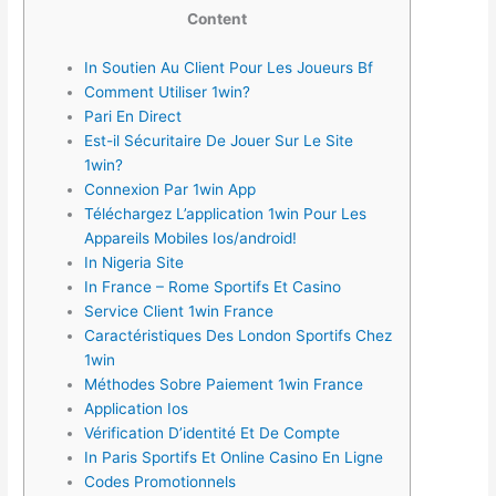
Content
In Soutien Au Client Pour Les Joueurs Bf
Comment Utiliser 1win?
Pari En Direct
Est-il Sécuritaire De Jouer Sur Le Site
1win?
Connexion Par 1win App
Téléchargez L’application 1win Pour Les
Appareils Mobiles Ios/android!
In Nigeria Site
In France – Rome Sportifs Et Casino
Service Client 1win France
Caractéristiques Des London Sportifs Chez
1win
Méthodes Sobre Paiement 1win France
Application Ios
Vérification D’identité Et De Compte
In Paris Sportifs Et Online Casino En Ligne
Codes Promotionnels