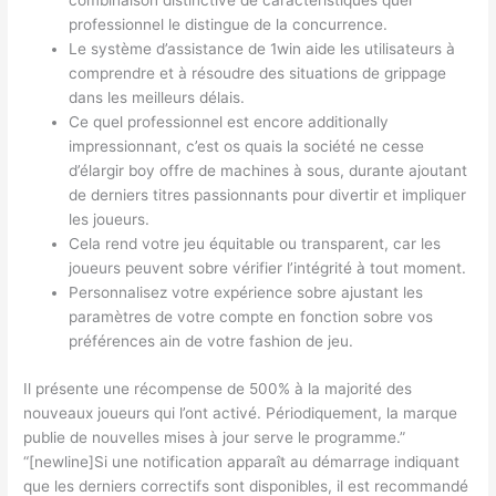
combinaison distinctive de caractéristiques quel
professionnel le distingue de la concurrence.
Le système d’assistance de 1win aide les utilisateurs à
comprendre et à résoudre des situations de grippage
dans les meilleurs délais.
Ce quel professionnel est encore additionally
impressionnant, c’est os quais la société ne cesse
d’élargir boy offre de machines à sous, durante ajoutant
de derniers titres passionnants pour divertir et impliquer
les joueurs.
Cela rend votre jeu équitable ou transparent, car les
joueurs peuvent sobre vérifier l’intégrité à tout moment.
Personnalisez votre expérience sobre ajustant les
paramètres de votre compte en fonction sobre vos
préférences ain de votre fashion de jeu.
Il présente une récompense de 500% à la majorité des
nouveaux joueurs qui l’ont activé. Périodiquement, la marque
publie de nouvelles mises à jour serve le programme.”
“[newline]Si une notification apparaît au démarrage indiquant
que les derniers correctifs sont disponibles, il est recommandé