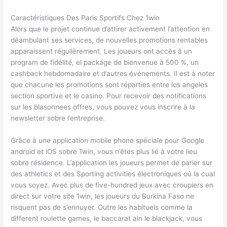
Caractéristiques Des Paris Sportifs Chez 1win
Alors que le projet continue d’attirer activement l’attention en
déambulant ses services, de nouvelles promotions rentables
apparaissent régulièrement. Les joueurs ont accès à un
program de fidélité, el package de bienvenue à 500 %, un
cashback hebdomadaire et d’autres événements. Il est à noter
que chacune les promotions sont réparties entre los angeles
section sportive et le casino. Pour recevoir des notifications
sur les blasonnees offres, vous pouvez vous inscrire à la
newsletter sobre l’entreprise.
Grâce à une application mobile phone spéciale pour Google
android et iOS sobre 1win, vous n’êtes plus lié à votre lieu
sobre résidence. L’application les joueurs permet de parier sur
des athletics et des Sporting activities électroniques où la cual
vous soyez. Avec plus de five-hundred jeux avec croupiers en
direct sur votre site 1win, les joueurs du Burkina Faso ne
risquent pas de s’ennuyer. Outre les habituels comme la
different roulette games, le baccarat ain le blackjack, vous