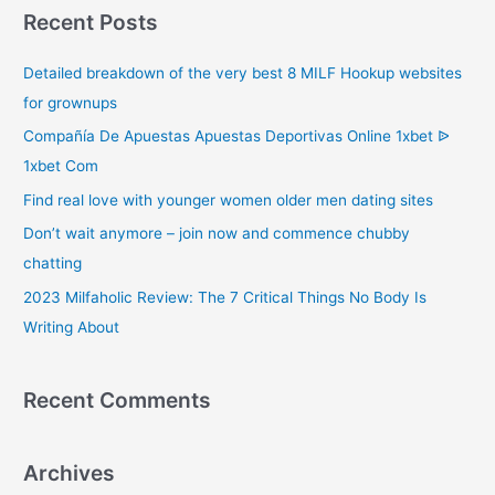
r
Recent Posts
c
Detailed breakdown of the very best 8 MILF Hookup websites
h
for grownups
f
o
Compañía De Apuestas Apuestas Deportivas Online 1xbet ᐉ
r
1xbet Com
:
Find real love with younger women older men dating sites
Don’t wait anymore – join now and commence chubby
chatting
2023 Milfaholic Review: The 7 Critical Things No Body Is
Writing About
Recent Comments
Archives