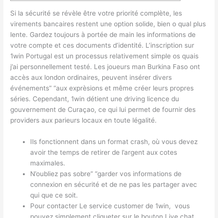
Si la sécurité se révèle être votre priorité complète, les
virements bancaires restent une option solide, bien o qual plus
lente. Gardez toujours à portée de main les informations de
votre compte et ces documents d’identité. L’inscription sur
1win Portugal est un processus relativement simple os quais
j’ai personnellement testé. Les joueurs man Burkina Faso ont
accès aux london ordinaires, peuvent insérer divers
événements” “aux exprèsions et même créer leurs propres
séries. Cependant, 1win détient une driving licence du
gouvernement de Curaçao, ce qui lui permet de fournir des
providers aux parieurs locaux en toute légalité.
Ils fonctionnent dans un format crash, où vous devez
avoir the temps de retirer de l’argent aux cotes
maximales.
N’oubliez pas sobre” “garder vos informations de
connexion en sécurité et de ne pas les partager avec
qui que ce soit.
Pour contacter Le service customer de 1win, vous
pouvez simplement cliqueter sur le bouton Live chat.