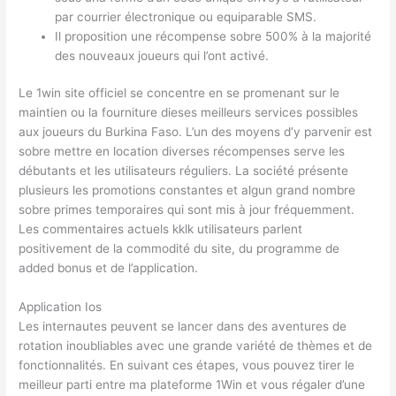
par courrier électronique ou equiparable SMS.
Il proposition une récompense sobre 500% à la majorité
des nouveaux joueurs qui l’ont activé.
Le 1win site officiel se concentre en se promenant sur le
maintien ou la fourniture dieses meilleurs services possibles
aux joueurs du Burkina Faso. L’un des moyens d’y parvenir est
sobre mettre en location diverses récompenses serve les
débutants et les utilisateurs réguliers. La société présente
plusieurs les promotions constantes et algun grand nombre
sobre primes temporaires qui sont mis à jour fréquemment.
Les commentaires actuels kklk utilisateurs parlent
positivement de la commodité du site, du programme de
added bonus et de l’application.
Application Ios
Les internautes peuvent se lancer dans des aventures de
rotation inoubliables avec une grande variété de thèmes et de
fonctionnalités. En suivant ces étapes, vous pouvez tirer le
meilleur parti entre ma plateforme 1Win et vous régaler d’une