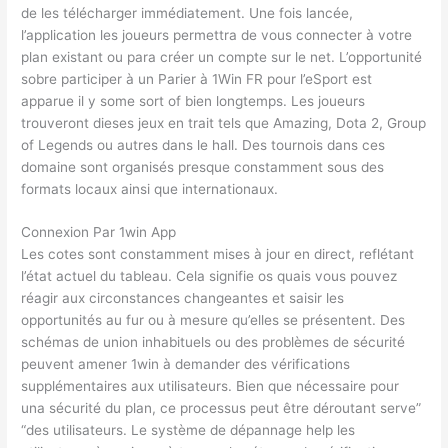
de les télécharger immédiatement. Une fois lancée,
l’application les joueurs permettra de vous connecter à votre
plan existant ou para créer un compte sur le net. L’opportunité
sobre participer à un Parier à 1Win FR pour l’eSport est
apparue il y some sort of bien longtemps. Les joueurs
trouveront dieses jeux en trait tels que Amazing, Dota 2, Group
of Legends ou autres dans le hall. Des tournois dans ces
domaine sont organisés presque constamment sous des
formats locaux ainsi que internationaux.
Connexion Par 1win App
Les cotes sont constamment mises à jour en direct, reflétant
l’état actuel du tableau. Cela signifie os quais vous pouvez
réagir aux circonstances changeantes et saisir les
opportunités au fur ou à mesure qu’elles se présentent. Des
schémas de union inhabituels ou des problèmes de sécurité
peuvent amener 1win à demander des vérifications
supplémentaires aux utilisateurs. Bien que nécessaire pour
una sécurité du plan, ce processus peut être déroutant serve”
“des utilisateurs. Le système de dépannage help les