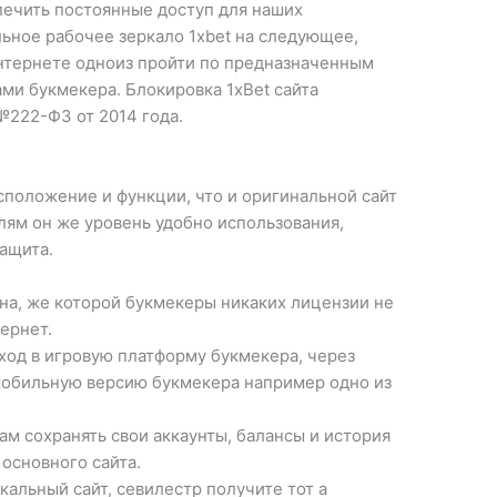
печить постоянные доступ для наших
ьное рабочее зеркало 1xbet на следующее,
нтернете одноиз пройти по предназначенным
ми букмекера. Блокировка 1xBet сайта
№222-ФЗ от 2014 года.
асположение и функции, что и оригинальной сайт
елям он же уровень удобно использования,
ащита.
ана, же которой букмекеры никаких лицензии не
ернет.
ход в игровую платформу букмекера, через
мобильную версию букмекера например одно из
ам сохранять свои аккаунты, балансы и история
 основного сайта.
альный сайт, севилестр получите тот а