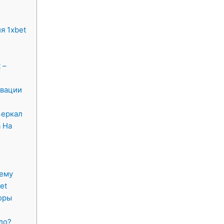
я 1xbet
 –
ивации
Зеркал
 На
оему
et
оры
ло?