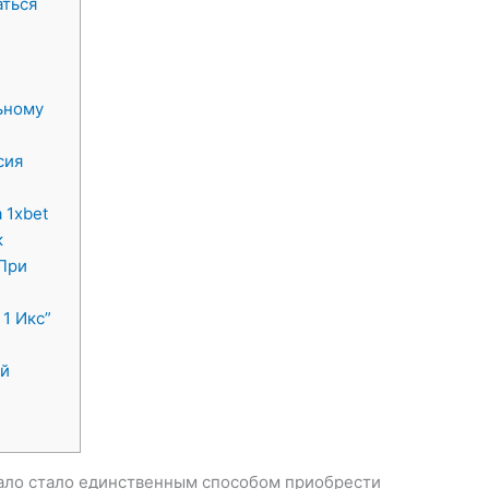
аться
ьному
сия
 1xbet
к
 При
1 Икс”
ой
кало стало единственным способом приобрести