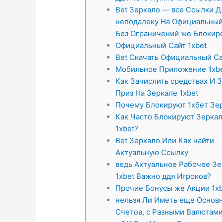
Bet Зеркало — все Ссылки Д
неподалеку На Официальный
Без Ограничений же Блокир
Официальный Сайт 1xbet
Bet Скачать Официальный С
Мобильное Приложение 1xb
Как Зачислить средствах И 
Приз На Зеркале 1xbet
Почему Блокируют 1хбет Зе
Как Часто Блокируют Зерка
1xbet?
Bet Зеркало Или Как найти
Актуальную Ссылку
ведь Актуальное Рабочее З
1xbet Важно ддя Игроков?
Прочие Бонусы же Акции 1x
нельзя Ли Иметь еще Основ
Счетов, с Разными Валютам