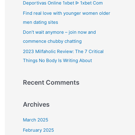
Deportivas Online 1xbet ᐉ 1xbet Com
r
:
Find real love with younger women older
men dating sites
Don’t wait anymore – join now and
commence chubby chatting
2023 Milfaholic Review: The 7 Critical
Things No Body Is Writing About
Recent Comments
Archives
March 2025
February 2025