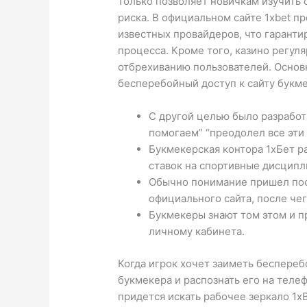
только позволяет новичкам изучить 
риска. В официальном сайте 1xbet п
известных провайдеров, что гаранти
процесса. Кроме того, казино регул
отбрехиванию пользователей. Основ
бесперебойный доступ к сайту букм
С другой целью было разработ
помогаем” “преодолел все эти
Букмекерская контора 1хБет р
ставок на спортивные дисципл
Обычно понимание пришел пос
официального сайта, после че
Букмекеры знают том этом и п
личному кабинета.
Когда игрок хочет заиметь бесперебо
букмекера и распознать его на теле
придется искать рабочее зеркало 1xB