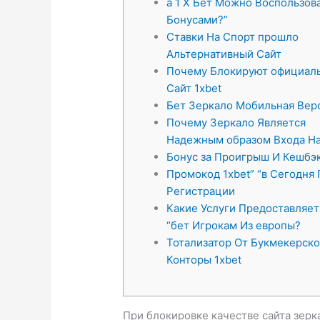
а 1 Х Бет Можно Воспользов
Бонусами?”
Ставки На Спорт прошло
Альтернативный Сайт
Почему Блокируют официал
Сайт 1хbet
Бет Зеркало Мобильная Вер
Почему Зеркало Является
Надежным образом Входа На
Бонус за Проигрыш И Кешбэ
Промокод 1xbet” “в Сегодня
Регистрации
Какие Услуги Предоставляет 
“бет Игрокам Из европы?
Тотализатор От Букмекерск
Конторы 1xbet
При блокировке качестве сайта зер