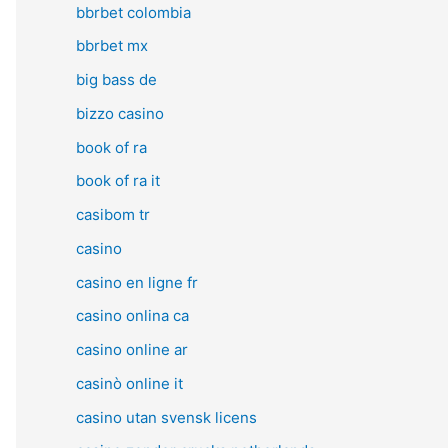
bbrbet colombia
bbrbet mx
big bass de
bizzo casino
book of ra
book of ra it
casibom tr
casino
casino en ligne fr
casino onlina ca
casino online ar
casinò online it
casino utan svensk licens