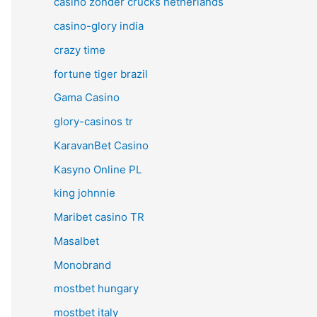
casino zonder crucks netherlands
casino-glory india
crazy time
fortune tiger brazil
Gama Casino
glory-casinos tr
KaravanBet Casino
Kasyno Online PL
king johnnie
Maribet casino TR
Masalbet
Monobrand
mostbet hungary
mostbet italy