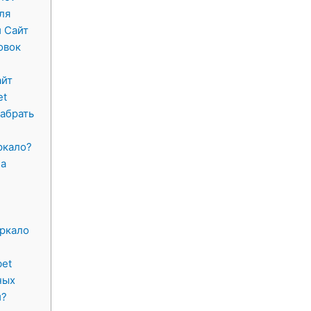
ля
 Сайт
овок
айт
et
Забрать
ркало?
ла
еркало
bet
ных
и?