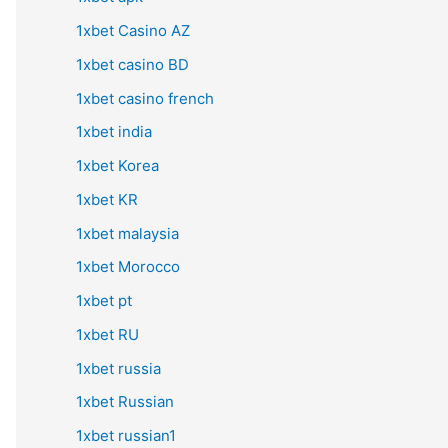
1xbet Casino AZ
1xbet casino BD
1xbet casino french
1xbet india
1xbet Korea
1xbet KR
1xbet malaysia
1xbet Morocco
1xbet pt
1xbet RU
1xbet russia
1xbet Russian
1xbet russian1