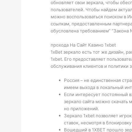
обновляет свои зеркала, чтобы обес
пользователей. Чтобы найдем актуал
можно воспользоваться поиском в И
ссылкам, предоставленным партнера
обусловлена требованием” “Закона 
прохода На Сайт Казино 1xbet
1xBet зеркало есть тот же дизайн, р
1xbet. Его предоставляет пользоват
обслуживания клиентов и политики з
Россия – не единственная стр
имеем выхода в локальный инт
Если интересует постоянный в
зеркало сайта можно скачать 
но приложений.
Зеркало 1xbet позволяет игрок
ставок, несмотря в блокировку
Вошедший в 1XBET прошло зерк