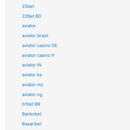
22bet
22Bet BD
aviator
aviator brazil
aviator casino DE
aviator casino fr
aviator IN
aviator ke
aviator mz
aviator ng
b1bet BR
Bankobet
Basaribet