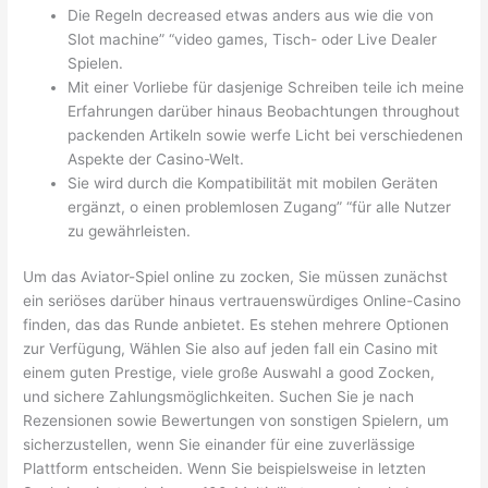
Die Regeln decreased etwas anders aus wie die von
Slot machine” “video games, Tisch- oder Live Dealer
Spielen.
Mit einer Vorliebe für dasjenige Schreiben teile ich meine
Erfahrungen darüber hinaus Beobachtungen throughout
packenden Artikeln sowie werfe Licht bei verschiedenen
Aspekte der Casino-Welt.
Sie wird durch die Kompatibilität mit mobilen Geräten
ergänzt, o einen problemlosen Zugang” “für alle Nutzer
zu gewährleisten.
Um das Aviator-Spiel online zu zocken, Sie müssen zunächst
ein seriöses darüber hinaus vertrauenswürdiges Online-Casino
finden, das das Runde anbietet. Es stehen mehrere Optionen
zur Verfügung, Wählen Sie also auf jeden fall ein Casino mit
einem guten Prestige, viele große Auswahl a good Zocken,
und sichere Zahlungsmöglichkeiten. Suchen Sie je nach
Rezensionen sowie Bewertungen von sonstigen Spielern, um
sicherzustellen, wenn Sie einander für eine zuverlässige
Plattform entscheiden. Wenn Sie beispielsweise in letzten