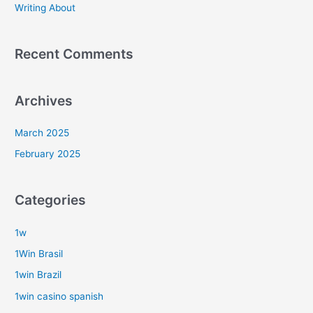
Writing About
Recent Comments
Archives
March 2025
February 2025
Categories
1w
1Win Brasil
1win Brazil
1win casino spanish