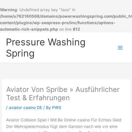
Warning
: Undefined array key "taxo" in
/home/u762160568/domains/powerwashingspring.com/public_h
content/plugins/wp-seopress-pro/inc/functions/options-
automatic-rich-snippets.php
on line
812
Skip
Pressure Washing
to
content
Spring
Aviator Von Spribe » Ausführlicher
Test & Erfahrungen
/
aviator casino DE
/ By
PWS
Aviator Collision Spiel I Will Be Online-casino Für Echtes Geld
Der Mehrspielermodus fügt dem Ganzen nach wie vor eine