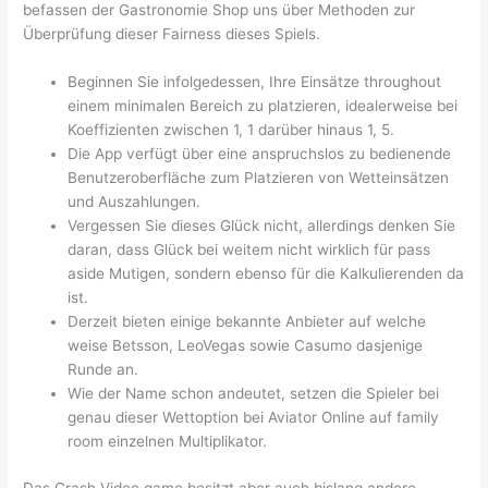
befassen der Gastronomie Shop uns über Methoden zur
Überprüfung dieser Fairness dieses Spiels.
Beginnen Sie infolgedessen, Ihre Einsätze throughout
einem minimalen Bereich zu platzieren, idealerweise bei
Koeffizienten zwischen 1, 1 darüber hinaus 1, 5.
Die App verfügt über eine anspruchslos zu bedienende
Benutzeroberfläche zum Platzieren von Wetteinsätzen
und Auszahlungen.
Vergessen Sie dieses Glück nicht, allerdings denken Sie
daran, dass Glück bei weitem nicht wirklich für pass
aside Mutigen, sondern ebenso für die Kalkulierenden da
ist.
Derzeit bieten einige bekannte Anbieter auf welche
weise Betsson, LeoVegas sowie Casumo dasjenige
Runde an.
Wie der Name schon andeutet, setzen die Spieler bei
genau dieser Wettoption bei Aviator Online auf family
room einzelnen Multiplikator.
Das Crash Video game besitzt aber auch bislang andere