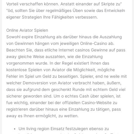
Vorteil verschaffen können. Anstatt einander auf Skripte zu”
“öd, sollten Sie über regelmäßiges Üben sowie das Entwickeln
eigener Strategien Ihre Fähigkeiten verbessern.
Online Aviator Spielen
Sowohl expire Einzahlung als darüber hinaus die Auszahlung
von Gewinnen hängen vom jeweiligen Online-Casino ab.
Beachten Sie, dass etliche Internet casinos Gewinne auf pass
away gleiche Weise auszahlen, wie die Einzahlung
vorgenommen wurde. In der Regel existiert Ihnen das
kostenlose Spielen von Aviator die Möglichkeit, mögliche
Fehler im Spiel um Geld zu beseitigen. Spieler, end ne weile mit
welcher Demoversion von Aviator verbracht haben, äußern,
dass sie aufgrund dem geschenkt Runde mit echtem Geld viel
sicherer geworden sind. Um o echtes Cash über spielen, ist
fue wichtig, einander bei der offiziellen Casino-Website zu
registrieren darüber hinaus eine Einzahlung zu tätigen, pass
away es Ihnen ermöglicht, zu wetten.
Um living region Einsatz festzulegen ebenso zu