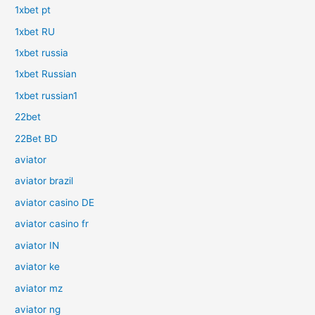
1xbet pt
1xbet RU
1xbet russia
1xbet Russian
1xbet russian1
22bet
22Bet BD
aviator
aviator brazil
aviator casino DE
aviator casino fr
aviator IN
aviator ke
aviator mz
aviator ng