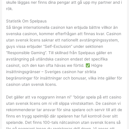
skulle läggas ner finns dina pengar att gå upp my partner and i
rök.
Statistik Om Spelpaus
Så länge internationella casinon kan erbjuda bättre villkor än
svenska casinon, kommer efterfrågan att finnas kvar. Casinon
utan svensk licens saknar ett nationellt avstängningssystem,
guys vissa erbjuder “Self-Exclusion” under sektionen
“Responsible Gaming”. Till skillnad från Spelpaus gäller en
avstängning på utländska casinon endast det specifika
casinot, och den kan ofta hävas we förtid.
Högre
insättningsgränser – Sveriges casinon har strikta
begränsningar för insättningar och bonusar, vilka inte gäller för
casinon utan svensk licens.
Det gäller att va noggrann innan ni” “börjar spela på ett casino
utan svensk licens om ni vill slippa vinstskatten. De casinon vi
rekommenderar tar ansvar för sina spelare och servir till att de
finns en trygg spelmiljö där spelaren har full kontroll över sitt
spelande. Det finns 100-tals nätcasinon utan svensk licens så
läs på noggrant innan du registrerar drill down. Vi anser att