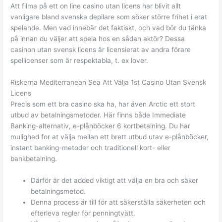
Att filma på ett on line casino utan licens har blivit allt
vanligare bland svenska depilare som söker större frihet i erat
spelande. Men vad innebär det faktiskt, och vad bör du tänka
på innan du väljer att spela hos en sådan aktör? Dessa
casinon utan svensk licens är licensierat av andra förare
spellicenser som är respektabla, t. ex lover.
Riskerna Mediterranean Sea Att Välja 1st Casino Utan Svensk
Licens
Precis som ett bra casino ska ha, har även Arctic ett stort
utbud av betalningsmetoder. Här finns både Immediate
Banking-alternativ, e-plånböcker 6 kortbetalning. Du har
mulighed for at välja mellan ett brett utbud utav e-plånböcker,
instant banking-metoder och traditionell kort- eller
bankbetalning.
Därför är det added viktigt att välja en bra och säker
betalningsmetod.
Denna process är till för att säkerställa säkerheten och
efterleva regler för penningtvätt.