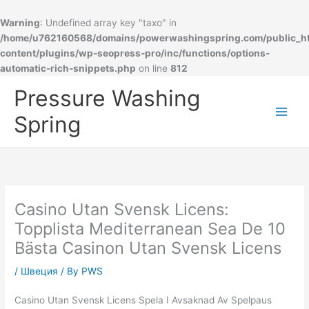
Warning
: Undefined array key "taxo" in
/home/u762160568/domains/powerwashingspring.com/public_h
content/plugins/wp-seopress-pro/inc/functions/options-
automatic-rich-snippets.php
on line
812
Skip
Pressure Washing
to
content
Spring
Casino Utan Svensk Licens:
Topplista Mediterranean Sea De 10
Bästa Casinon Utan Svensk Licens
/
Швеция
/ By
PWS
Casino Utan Svensk Licens Spela I Avsaknad Av Spelpaus