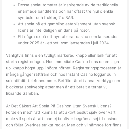
Dessa spelautomater är inspirerade av de traditionella
enarmade banditerna och har oftast tre hjul o enkla
symboler och frukter, 7 o BAR.
Att spela på ett gambling establishment utan svensk
licens är inte ideligen en dans på rosor.
Ett några ex på ett nyetablerat casino som lanserades
under 2025 är Jettbet, som lanserades i juli 2024.
Vanligtvis finns e en tydligt markerad knapp eller länk för att
starta registreringen. Hos Immediate Casino finns de en ‘sign
up’ knapp högst upp i högra hörnet. Registreringsprocessen är
många gånger rättfram och hos Instant Casino loggar du in
scientif ditt telefonnummer. Betfilter är ett annat verktyg som
blockerar spelwebbplatser men är ett betalt alternativ,
liknande Gamban.
Är Det Säkert Att Spela På Casinon Utan Svensk Licens?
Fördelen med” “att kunna ta ett aktivt beslut själv över vart
male vill spela är att man ej behöver begränsa sej till casinos
och följer Sveriges strikta regler. Men och vi nämnde förr finns