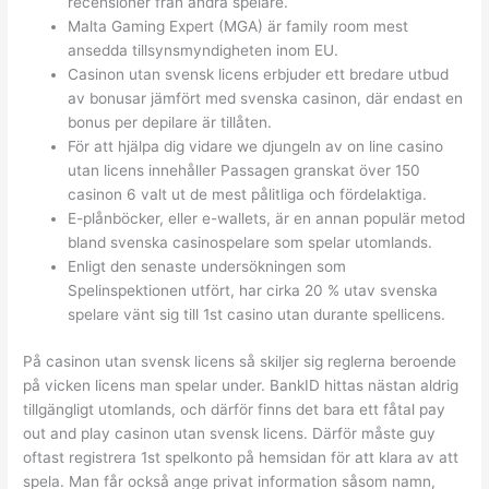
recensioner från andra spelare.
Malta Gaming Expert (MGA) är family room mest
ansedda tillsynsmyndigheten inom EU.
Casinon utan svensk licens erbjuder ett bredare utbud
av bonusar jämfört med svenska casinon, där endast en
bonus per depilare är tillåten.
För att hjälpa dig vidare we djungeln av on line casino
utan licens innehåller Passagen granskat över 150
casinon 6 valt ut de mest pålitliga och fördelaktiga.
E-plånböcker, eller e-wallets, är en annan populär metod
bland svenska casinospelare som spelar utomlands.
Enligt den senaste undersökningen som
Spelinspektionen utfört, har cirka 20 % utav svenska
spelare vänt sig till 1st casino utan durante spellicens.
På casinon utan svensk licens så skiljer sig reglerna beroende
på vicken licens man spelar under. BankID hittas nästan aldrig
tillgängligt utomlands, och därför finns det bara ett fåtal pay
out and play casinon utan svensk licens. Därför måste guy
oftast registrera 1st spelkonto på hemsidan för att klara av att
spela. Man får också ange privat information såsom namn,