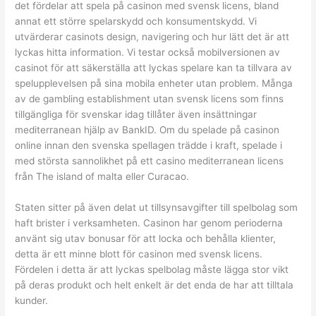
det fördelar att spela på casinon med svensk licens, bland
annat ett större spelarskydd och konsumentskydd. Vi
utvärderar casinots design, navigering och hur lätt det är att
lyckas hitta information. Vi testar också mobilversionen av
casinot för att säkerställa att lyckas spelare kan ta tillvara av
spelupplevelsen på sina mobila enheter utan problem. Många
av de gambling establishment utan svensk licens som finns
tillgängliga för svenskar idag tillåter även insättningar
mediterranean hjälp av BankID. Om du spelade på casinon
online innan den svenska spellagen trädde i kraft, spelade i
med största sannolikhet på ett casino mediterranean licens
från The island of malta eller Curacao.
Staten sitter på även delat ut tillsynsavgifter till spelbolag som
haft brister i verksamheten. Casinon har genom perioderna
använt sig utav bonusar för att locka och behålla klienter,
detta är ett minne blott för casinon med svensk licens.
Fördelen i detta är att lyckas spelbolag måste lägga stor vikt
på deras produkt och helt enkelt är det enda de har att tilltala
kunder.