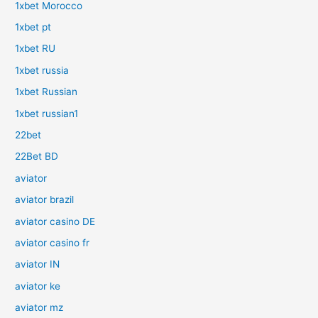
1xbet Morocco
1xbet pt
1xbet RU
1xbet russia
1xbet Russian
1xbet russian1
22bet
22Bet BD
aviator
aviator brazil
aviator casino DE
aviator casino fr
aviator IN
aviator ke
aviator mz