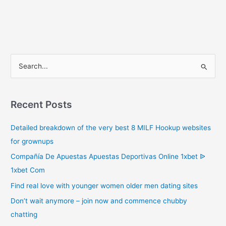
S
e
a
r
Recent Posts
c
Detailed breakdown of the very best 8 MILF Hookup websites
h
for grownups
f
o
Compañía De Apuestas Apuestas Deportivas Online 1xbet ᐉ
r
1xbet Com
:
Find real love with younger women older men dating sites
Don’t wait anymore – join now and commence chubby
chatting