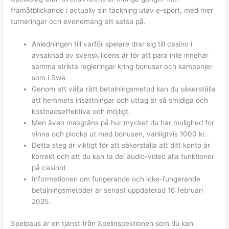
framåtblickande i actually sin täckning utav e-sport, med mer
turneringar och evenemang att satsa på.
Anledningen till varför spelare drar sig till casino i
avsaknad av svensk licens är för att para inte innehar
samma strikta regleringar kring bonusar och kampanjer
som i Swe.
Genom att välja rätt betalningsmetod kan du säkerställa
att hemmets insättningar och uttag är så smidiga och
kostnadseffektiva och möjligt.
Men även maxgräns på hur mycket du har mulighed for
vinna och plocka ut med bonusen, vanligtvis 1000 kr.
Detta steg är viktigt för att säkerställa att ditt konto är
korrekt och att du kan ta del audio-video alla funktioner
på casinot.
Informationen om fungerande och icke-fungerande
betalningsmetoder är senast uppdaterad 16 februari
2025.
Spelpaus är en tjänst från Spelinspektionen som du kan