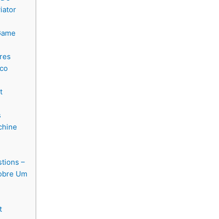
iator
 Game
res
ico
t
s
chine
tions –
Sobre Um
t