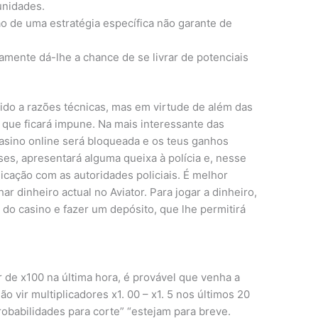
unidades.
o de uma estratégia específica não garante de
itamente dá-lhe a chance de se livrar de potenciais
vido a razões técnicas, mas em virtude de além das
que ficará impune. Na mais interessante das
casino online será bloqueada e os teus ganhos
ses, apresentará alguma queixa à polícia e, nesse
cação com as autoridades policiais. É melhor
ar dinheiro actual no Aviator. Para jogar a dinheiro,
l do casino e fazer um depósito, que lhe permitirá
r de x100 na última hora, é provável que venha a
ão vir multiplicadores x1. 00 – x1. 5 nos últimos 20
obabilidades para corte” “estejam para breve.