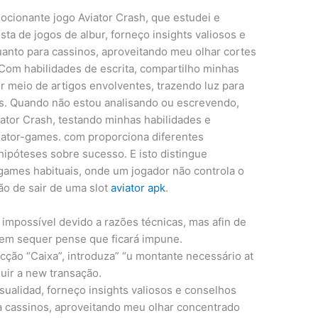
ocionante jogo Aviator Crash, que estudei e
ta de jogos de albur, forneço insights valiosos e
anto para cassinos, aproveitando meu olhar cortes
 Com habilidades de escrita, compartilho minhas
r meio de artigos envolventes, trazendo luz para
s. Quando não estou analisando ou escrevendo,
ator Crash, testando minhas habilidades e
viator-games. com proporciona diferentes
ipóteses sobre sucesso. E isto distingue
 games habituais, onde um jogador não controla o
ão de sair de uma slot
aviator apk
.
 impossível devido a razões técnicas, mas afin de
nem sequer pense que ficará impune.
secção “Caixa”, introduza” “u montante necessário at
luir a new transação.
sualidad, forneço insights valiosos e conselhos
a cassinos, aproveitando meu olhar concentrado