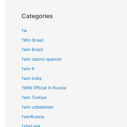
Categories
1w
1Win Brasil
1win Brazil
1win casino spanish
1win fr
1win India
1WIN Official In Russia
1win Turkiye
1win uzbekistan
1winRussia
1xbet apk