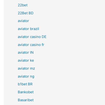
22bet
22Bet BD
aviator
aviator brazil
aviator casino DE
aviator casino fr
aviator IN
aviator ke
aviator mz
aviator ng
b1bet BR
Bankobet
Basaribet