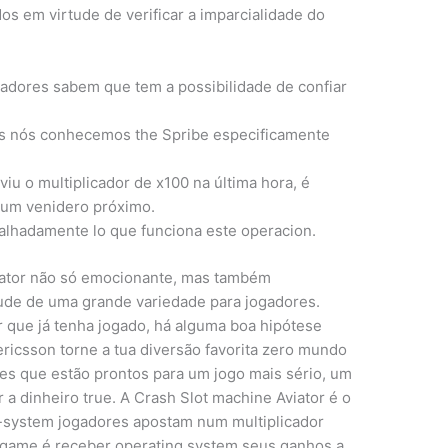
s em virtude de verificar a imparcialidade do
adores sabem que tem a possibilidade de confiar
os nós conhecemos the Spribe especificamente
iu o multiplicador de x100 na última hora, é
num venidero próximo.
alhadamente lo que funciona este operacion.
Aviator não só emocionante, mas também
ude de uma grande variedade para jogadores.
 que já tenha jogado, há alguma boa hipótese
ricsson torne a tua diversão favorita zero mundo
les que estão prontos para um jogo mais sério, um
r a dinheiro true. A Crash Slot machine Aviator é o
g-system jogadores apostam num multiplicador
e game é receber operating system seus ganhos a