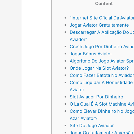
Content
“Internet Site Oficial Da Avia
Jogar Aviator Gratuitamente
Descarregar A Aplicação Do J
Aviador”
Crash Jogo Por Dinheiro Avia
Jogar Bónus Aviator
Algoritmo Do Jogo Aviator Spr
Onde Jogar Na Slot Aviator?
Como Fazer Batota No Aviado
Como Liquidar A Honestidade 
Aviator
Slot Aviador Por Dinheiro
O La Cual É A Slot Machine Av
Como Elevar Dinheiro No Jog
Azar Aviator?
Site Do Jogo Aviador
Jogar Gratuitamente A Versão