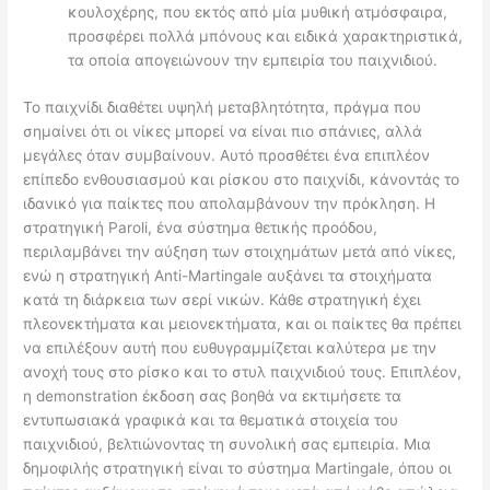
κουλοχέρης, που εκτός από μία μυθική ατμόσφαιρα,
προσφέρει πολλά μπόνους και ειδικά χαρακτηριστικά,
τα οποία απογειώνουν την εμπειρία του παιχνιδιού.
Το παιχνίδι διαθέτει υψηλή μεταβλητότητα, πράγμα που
σημαίνει ότι οι νίκες μπορεί να είναι πιο σπάνιες, αλλά
μεγάλες όταν συμβαίνουν. Αυτό προσθέτει ένα επιπλέον
επίπεδο ενθουσιασμού και ρίσκου στο παιχνίδι, κάνοντάς το
ιδανικό για παίκτες που απολαμβάνουν την πρόκληση. Η
στρατηγική Paroli, ένα σύστημα θετικής προόδου,
περιλαμβάνει την αύξηση των στοιχημάτων μετά από νίκες,
ενώ η στρατηγική Anti-Martingale αυξάνει τα στοιχήματα
κατά τη διάρκεια των σερί νικών. Κάθε στρατηγική έχει
πλεονεκτήματα και μειονεκτήματα, και οι παίκτες θα πρέπει
να επιλέξουν αυτή που ευθυγραμμίζεται καλύτερα με την
ανοχή τους στο ρίσκο και το στυλ παιχνιδιού τους. Επιπλέον,
η demonstration έκδοση σας βοηθά να εκτιμήσετε τα
εντυπωσιακά γραφικά και τα θεματικά στοιχεία του
παιχνιδιού, βελτιώνοντας τη συνολική σας εμπειρία. Μια
δημοφιλής στρατηγική είναι το σύστημα Martingale, όπου οι