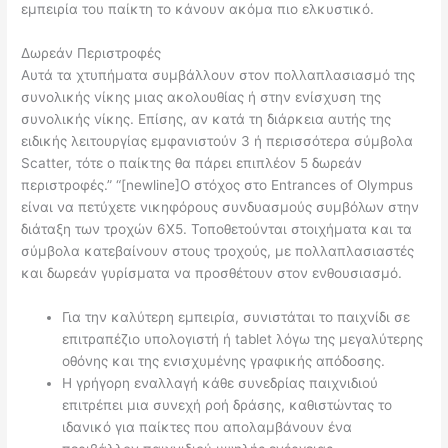
εμπειρία του παίκτη το κάνουν ακόμα πιο ελκυστικό.
Δωρεάν Περιστροφές
Αυτά τα χτυπήματα συμβάλλουν στον πολλαπλασιασμό της
συνολικής νίκης μιας ακολουθίας ή στην ενίσχυση της
συνολικής νίκης. Επίσης, αν κατά τη διάρκεια αυτής της
ειδικής λειτουργίας εμφανιστούν 3 ή περισσότερα σύμβολα
Scatter, τότε ο παίκτης θα πάρει επιπλέον 5 δωρεάν
περιστροφές.” “[newline]Ο στόχος στο Entrances of Olympus
είναι να πετύχετε νικηφόρους συνδυασμούς συμβόλων στην
διάταξη των τροχών 6X5. Τοποθετούνται στοιχήματα και τα
σύμβολα κατεβαίνουν στους τροχούς, με πολλαπλασιαστές
και δωρεάν γυρίσματα να προσθέτουν στον ενθουσιασμό.
Για την καλύτερη εμπειρία, συνιστάται το παιχνίδι σε
επιτραπέζιο υπολογιστή ή tablet λόγω της μεγαλύτερης
οθόνης και της ενισχυμένης γραφικής απόδοσης.
Η γρήγορη εναλλαγή κάθε συνεδρίας παιχνιδιού
επιτρέπει μια συνεχή ροή δράσης, καθιστώντας το
ιδανικό για παίκτες που απολαμβάνουν ένα