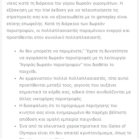
νίκες κατά τη διάρκεια του γύρου δωρεάν γυρισμάτων. Η
εξάσκηση με την trial έκδοση για να τελειοποιήσετε τις
στρατηγικές σας και να εξοικειωθείτε με το gameplay είναι
επίσης επωφελής. Κατά τη διάρκεια των δωρεάν
περιστροφών, οι πολλαπλασιαστές παραμένουν ενεργοί και
προστίθενται στον συνολικό πολλαπλασιαστή.
Αν δεν μπορείτε να περιμένετε,” “έχετε τη δυνατότητα
να αγοράσετε δωρεάν περιστροφές με τη λειτουργία
“Αγοράς δωρεάν περιστροφών” που διαθέτει το
παιχνίδι.
Αν εμφανιστούν πολλοί πολλαπλασιαστές, τότε αυτοί
προστίθενται μεταξύ τους, γεγονός που αυξάνει
σημαντικά τα κέρδη σας, ειδικά όταν συνδυάζονται με
άλλες νικηφόρες περιστροφές.
Η διασφάλιση ότι το πρόγραμμα περιήγησης του
κινητού σας είναι ενημερωμένο θα παρέχει βέλτιστη
απόδοση και ομαλή εμπειρία παιχνιδιού.
Ένα από τα ελκυστικά χαρακτηριστικά του Gates of
Olympus είναι ότι δεν απαιτεί κρυπτονόμισμα, όπως το