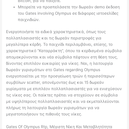
Bitcoin, για να παίξετε.
Μπορείτε να προσπελάσετε την δωρεάν demo έκδοση
του Gates involving Olympus σε διάφορες ιστοσελίδες
παιχνιδιών.
Ενεργοποιήστε τα ειδικά χαρακτηριστικά, όπως τους
πολλαπλασιαστές και τις δωρεάν περιστροφές για
μεγαλύτερα κέρδη. Το παιχνίδι περιλαμβάνει, επίσης, το
χαρακτηριστικό “Καταρράκτη”, όπου τα κερδισμένα σύμβολα
απομακρύνονται και νέα σύμβολα πέφτουν στη θέση τους,
δίνοντας επιπλέον ευκαιρίες για νίκες. Ναι, η λειτουργία
δωρεάν γυρισμάτων στο Gates regarding Olympus
ενεργοποιείται με την προσγείωση τριών ή περισσότερων
συμβόλων scatter, απονέμοντας έως και 15 δωρεάν
γυρίσματα με επιπλέον πολλαπλασιαστές για να ενισχύσουν
τις νίκες σας. Οι παίκτες πρέπει να στοχεύουν σε σύμβολα
με υψηλότερους πολλαπλασιαστές και να εκμεταλλεύονται
πλήρως τη λειτουργία δωρεάν γυρισμάτων για να
μεγιστοποιήσουν τις πιθανές τους νίκες.
Gates Of Olympus Rtp, Μέγιστη Νίκη Και Μεταβλητότητα