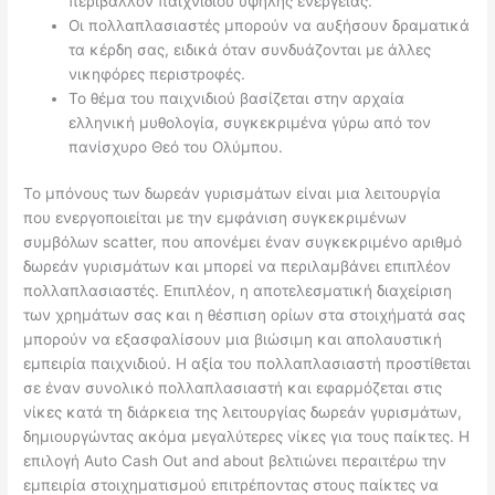
περιβάλλον παιχνιδιού υψηλής ενέργειας.
Οι πολλαπλασιαστές μπορούν να αυξήσουν δραματικά
τα κέρδη σας, ειδικά όταν συνδυάζονται με άλλες
νικηφόρες περιστροφές.
Το θέμα του παιχνιδιού βασίζεται στην αρχαία
ελληνική μυθολογία, συγκεκριμένα γύρω από τον
πανίσχυρο Θεό του Ολύμπου.
Το μπόνους των δωρεάν γυρισμάτων είναι μια λειτουργία
που ενεργοποιείται με την εμφάνιση συγκεκριμένων
συμβόλων scatter, που απονέμει έναν συγκεκριμένο αριθμό
δωρεάν γυρισμάτων και μπορεί να περιλαμβάνει επιπλέον
πολλαπλασιαστές. Επιπλέον, η αποτελεσματική διαχείριση
των χρημάτων σας και η θέσπιση ορίων στα στοιχήματά σας
μπορούν να εξασφαλίσουν μια βιώσιμη και απολαυστική
εμπειρία παιχνιδιού. Η αξία του πολλαπλασιαστή προστίθεται
σε έναν συνολικό πολλαπλασιαστή και εφαρμόζεται στις
νίκες κατά τη διάρκεια της λειτουργίας δωρεάν γυρισμάτων,
δημιουργώντας ακόμα μεγαλύτερες νίκες για τους παίκτες. Η
επιλογή Auto Cash Out and about βελτιώνει περαιτέρω την
εμπειρία στοιχηματισμού επιτρέποντας στους παίκτες να