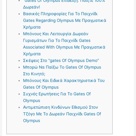
“Gates Of Olympus Επίδειξη: Παίξτε 100%
Δωρεάν!
Βασικές Πληροφορίες Για Το Παιχνίδι
Gates Regarding Olympus Με Πραγματικά
Χρήματα
Μπόνους Και Λειτουργία Δωρεάν
Γυρισμάτων Για Το Παιχνίδι Gates
Associated With Olympus Με Πραγματικά
Χρήματα
Σκέψεις Στο “gates Of Olympus Demo”
Μπορώ Να Παίξω Το Gates Of Olympus
Στο Κινητό;
Μπόνους Και Ειδικά Χαρακτηριστικά Του
Gates Of Olympus
Συχνές Ερωτήσεις Για Το Gates Of
Olympus
Αντιμετώπιση Κινδύνων Εθισμού Στον
Τζόγο Με Το Δωρεάν Παιχνίδι Gates Of
Olympus