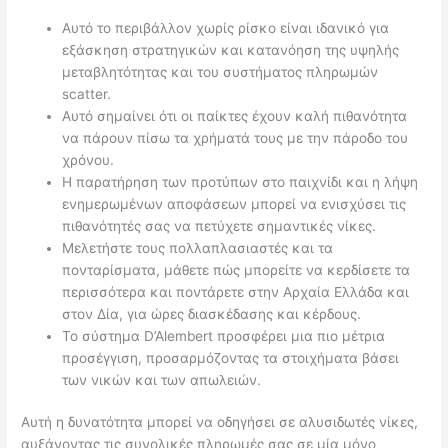
Αυτό το περιβάλλον χωρίς ρίσκο είναι ιδανικό για
εξάσκηση στρατηγικών και κατανόηση της υψηλής
μεταβλητότητας και του συστήματος πληρωμών
scatter.
Αυτό σημαίνει ότι οι παίκτες έχουν καλή πιθανότητα
να πάρουν πίσω τα χρήματά τους με την πάροδο του
χρόνου.
Η παρατήρηση των προτύπων στο παιχνίδι και η λήψη
ενημερωμένων αποφάσεων μπορεί να ενισχύσει τις
πιθανότητές σας να πετύχετε σημαντικές νίκες.
Μελετήστε τους πολλαπλασιαστές και τα
πονταρίσματα, μάθετε πώς μπορείτε να κερδίσετε τα
περισσότερα και ποντάρετε στην Αρχαία Ελλάδα και
στον Δία, για ώρες διασκέδασης και κέρδους.
Το σύστημα D’Alembert προσφέρει μια πιο μέτρια
προσέγγιση, προσαρμόζοντας τα στοιχήματα βάσει
των νικών και των απωλειών.
Αυτή η δυνατότητα μπορεί να οδηγήσει σε αλυσιδωτές νίκες,
αυξάνοντας τις συνολικές πληρωμές σας σε μία μόνο