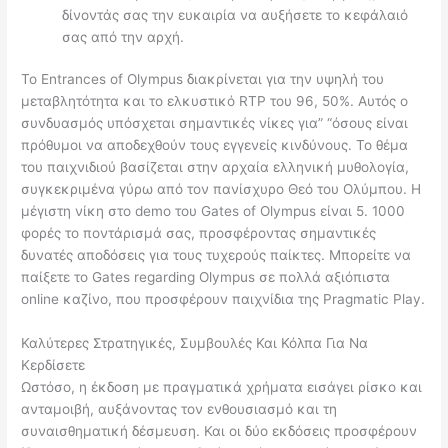
δίνοντάς σας την ευκαιρία να αυξήσετε το κεφάλαιό
σας από την αρχή.
Το Entrances of Olympus διακρίνεται για την υψηλή του
μεταβλητότητα και το ελκυστικό RTP του 96, 50%. Αυτός ο
συνδυασμός υπόσχεται σημαντικές νίκες για” “όσους είναι
πρόθυμοι να αποδεχθούν τους εγγενείς κινδύνους. Το θέμα
του παιχνιδιού βασίζεται στην αρχαία ελληνική μυθολογία,
συγκεκριμένα γύρω από τον πανίσχυρο Θεό του Ολύμπου. Η
μέγιστη νίκη στο demo του Gates of Olympus είναι 5. 1000
φορές το ποντάρισμά σας, προσφέροντας σημαντικές
δυνατές αποδόσεις για τους τυχερούς παίκτες. Μπορείτε να
παίξετε το Gates regarding Olympus σε πολλά αξιόπιστα
online καζίνο, που προσφέρουν παιχνίδια της Pragmatic Play.
Καλύτερες Στρατηγικές, Συμβουλές Και Κόλπα Για Να
Κερδίσετε
Ωστόσο, η έκδοση με πραγματικά χρήματα εισάγει ρίσκο και
ανταμοιβή, αυξάνοντας τον ενθουσιασμό και τη
συναισθηματική δέσμευση. Και οι δύο εκδόσεις προσφέρουν