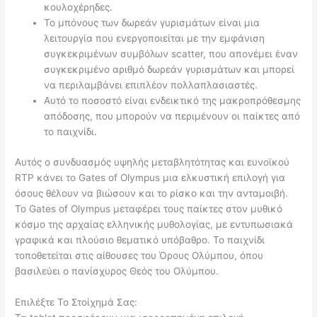
κουλοχέρηδες.
Το μπόνους των δωρεάν γυρισμάτων είναι μια
λειτουργία που ενεργοποιείται με την εμφάνιση
συγκεκριμένων συμβόλων scatter, που απονέμει έναν
συγκεκριμένο αριθμό δωρεάν γυρισμάτων και μπορεί
να περιλαμβάνει επιπλέον πολλαπλασιαστές.
Αυτό το ποσοστό είναι ενδεικτικό της μακροπρόθεσμης
απόδοσης, που μπορούν να περιμένουν οι παίκτες από
το παιχνίδι.
Αυτός ο συνδυασμός υψηλής μεταβλητότητας και ευνοϊκού
RTP κάνει το Gates of Olympus μια ελκυστική επιλογή για
όσους θέλουν να βιώσουν και το ρίσκο και την ανταμοιβή.
Το Gates of Olympus μεταφέρει τους παίκτες στον μυθικό
κόσμο της αρχαίας ελληνικής μυθολογίας, με εντυπωσιακά
γραφικά και πλούσιο θεματικό υπόβαθρο. Το παιχνίδι
τοποθετείται στις αίθουσες του Όρους Ολύμπου, όπου
βασιλεύει ο πανίσχυρος Θεός του Ολύμπου.
Επιλέξτε Το Στοίχημά Σας: