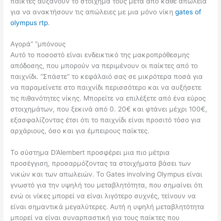
παίκτες αυξάνουν το στοίχημά τους μετά από κάθε απώλεια
για να ανακτήσουν τις απώλειες με μια μόνο νίκη
gates of
olympus rtp
.
Αγορά” “μπόνους
Αυτό το ποσοστό είναι ενδεικτικό της μακροπρόθεσμης
απόδοσης, που μπορούν να περιμένουν οι παίκτες από το
παιχνίδι. “Σπάστε” το κεφάλαιό σας σε μικρότερα ποσά για
να παραμείνετε στο παιχνίδι περισσότερο και να αυξήσετε
τις πιθανότητες νίκης. Μπορείτε να επιλέξετε από ένα εύρος
στοιχημάτων, που ξεκινά από 0. 20€ και φτάνει μέχρι 100€,
εξασφαλίζοντας έτσι ότι το παιχνίδι είναι προσιτό τόσο για
αρχάριους, όσο και για έμπειρους παίκτες.
Το σύστημα D’Alembert προσφέρει μια πιο μέτρια
προσέγγιση, προσαρμόζοντας τα στοιχήματα βάσει των
νικών και των απωλειών. Το Gates involving Olympus είναι
γνωστό για την υψηλή του μεταβλητότητα, που σημαίνει ότι
ενώ οι νίκες μπορεί να είναι λιγότερο συχνές, τείνουν να
είναι σημαντικά μεγαλύτερες. Αυτή η υψηλή μεταβλητότητα
μπορεί να είναι συναρπαστική για τους παίκτες που