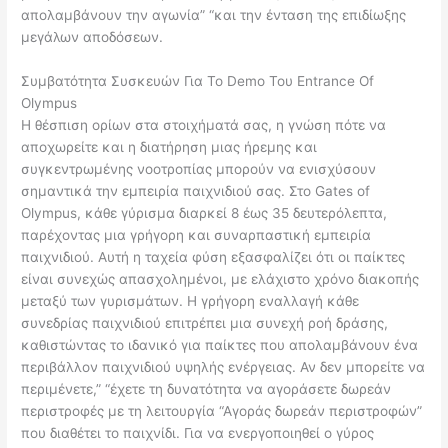
απολαμβάνουν την αγωνία” “και την ένταση της επιδίωξης
μεγάλων αποδόσεων.
Συμβατότητα Συσκευών Για Το Demo Του Entrance Of
Olympus
Η θέσπιση ορίων στα στοιχήματά σας, η γνώση πότε να
αποχωρείτε και η διατήρηση μιας ήρεμης και
συγκεντρωμένης νοοτροπίας μπορούν να ενισχύσουν
σημαντικά την εμπειρία παιχνιδιού σας. Στο Gates of
Olympus, κάθε γύρισμα διαρκεί 8 έως 35 δευτερόλεπτα,
παρέχοντας μια γρήγορη και συναρπαστική εμπειρία
παιχνιδιού. Αυτή η ταχεία φύση εξασφαλίζει ότι οι παίκτες
είναι συνεχώς απασχολημένοι, με ελάχιστο χρόνο διακοπής
μεταξύ των γυρισμάτων. Η γρήγορη εναλλαγή κάθε
συνεδρίας παιχνιδιού επιτρέπει μια συνεχή ροή δράσης,
καθιστώντας το ιδανικό για παίκτες που απολαμβάνουν ένα
περιβάλλον παιχνιδιού υψηλής ενέργειας. Αν δεν μπορείτε να
περιμένετε,” “έχετε τη δυνατότητα να αγοράσετε δωρεάν
περιστροφές με τη λειτουργία “Αγοράς δωρεάν περιστροφών”
που διαθέτει το παιχνίδι. Για να ενεργοποιηθεί ο γύρος