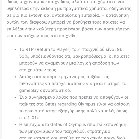
ίδιους μηχανισμούς παιχνιδιού, αλλά τα στοιχήματα είναι
υψηλότερα στην έκδοση με πραγματικά χρήματα, οδηγώντας
σε μια πιο έντονη και ανταποδοτική εμπειρία. Η κατανόηση
αυτών των διαφορών μπορεί να βοηθήσει τους παίκτες να
επιλέξουν την καλύτερη προσέγγιση βάσει των προτιμήσεων
και των στόχων τους στο παιχνίδι.
Το RTP (Return to Player) του” “παιχνιδιού είναι 96,
50%, υποδεικνύοντας ότι, μακροπρόθεσμα, οι παίκτες
μπορούν να αναμένουν μια λογική απόδοση των
στοιχημάτων τους.
Αυτός ο καινοτόμος μηχανισμός αυξάνει τις
πιθανότητες να πετύχει κάποιος νίκη και διατηρεί το
gameplay συναρπαστικό.
Ένα συνηθισμένο λάθος που πρέπει να αποφύγουν οι
παίκτες στο Gates regarding Olympus είναι να ορίσουν
το όριο αυτόματης εξαργύρωσης πολύ χαμηλά, όπως
στο 1. 01x.
Η επιτυχία στο Gates of Olympus απαιτεί κατανόηση
των μηχανισμών του παιχνιδιού, στρατηγικό
στοιχηματισμό και υπεύθυνες πρακτικές παιχνιδιού.