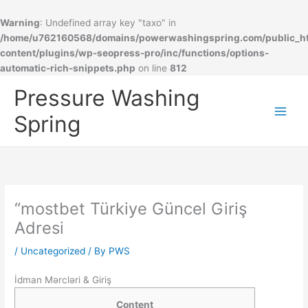
Warning
: Undefined array key "taxo" in
/home/u762160568/domains/powerwashingspring.com/public_h
content/plugins/wp-seopress-pro/inc/functions/options-
automatic-rich-snippets.php
on line
812
Skip
Pressure Washing
to
content
Spring
“mostbet Türkiye Güncel Giriş
Adresi
/
Uncategorized
/ By
PWS
İdman Mərcləri & Giriş
Content