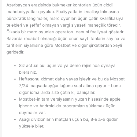
Azərbaycan ərazisində bukmeker kontorları üçün ciddi
məhdudiyyətlər qoyulub. Fəaliyyətlərin leqallaşdırılmasına
bürokratik ləngimələr, mərc oyunları üçün çətin kvalifikasiya
tələbləri və şəffaf olmayan vergi siyasəti maneçilik törədir.
Ölkədə bir mərc oyunları operatoru qanuni fəaliyyət göstərir.
Bazarda rəqabət olmadığı üçün onun saytı fənlərin sayına və
tariflərin siyahısına görə Mostbet və digər şirkətlərdən xeyli
geridədir.
Siz actual pul üçün və ya demo rejimində oynaya
bilərsiniz.
Həftəsonu xidmət daha yavaş işləyir və bu da Mosbet
7/24 məqsədəuyğunluğunu sual altına qoyur – bunu
digər icmallarda sizə çətin ki, danışalar.
Mostbet-in tam versiyasının yuxarı hissəsində apple
iphone və Android-də proqramları yükləmək üçün
düymələr var.
Aşağı divizionların matçları üçün bu, 8-9%-ə qədər
yüksələ bilər.