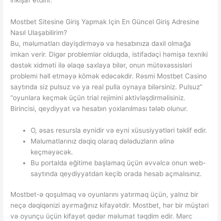
inkişaf etdirir.
Mostbet Sitesine Giriş Yapmak Için En Güncel Giriş Adresine
Nasıl Ulaşabilirim?
Bu, məlumatları dəyişdirməyə və hesabınıza daxil olmağa
imkan verir. Digər problemlər olduqda, istifadəçi həmişə texniki
dəstək xidməti ilə əlaqə saxlaya bilər, onun mütəxəssisləri
problemi həll etməyə kömək edəcəkdir. Rəsmi Mostbet Casino
saytında siz pulsuz və ya real pulla oynaya bilərsiniz. Pulsuz”
“oyunlara keçmək üçün trial rejimini aktivləşdirməlisiniz.
Birincisi, qeydiyyat və hesabın yoxlanılması tələb olunur.
O, əsas resursla eynidir və eyni xüsusiyyətləri təklif edir.
Məlumatlarınız dəqiq olaraq dələduzların əlinə
keçməyəcək.
Bu portalda eğitime başlamaq üçün əvvəlcə onun web-
saytında qeydiyyatdan keçib orada hesab açmalısınız.
Mostbet-ə qoşulmaq və oyunlarını yatırmaq üçün, yalnız bir
neçə dəqiqənizi ayırmağınız kifayətdir. Mostbet, hər bir müştəri
və oyunçu üçün kifayət qədər məlumat təqdim edir. Mərc