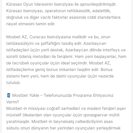
Kürasao Oyun İdarəsinin lisenziyası ilə qanuniləşdirilmişdir.
Kürasao lisenziyası, operatorun təhlükəsizlik, ədalətlilik,
doğruluk və digər vacib faktorlar əsasında ciddi standartlara
riayət etməsini təmin edir.
Mosbet AZ, Curacao lisenziyasına malikdir və bu, onun
təhlükəsizliyini və şəffaflığını təsdiq edir. Azərbaycan
istifadəçiləri üçün yerli dəstək, Azərbaycan dilində interfeys və
sürətli ödəniş metodları ilə fərqlənir. Həm yeni başlayanlar, həm
də təcrübəli oyunçular üçün ideal seçimdir. Mosbet AZ,
istifadəçilərinə geniş bonus imkanları təqdim edir. Bonus
sistemi həm yeni, həm də daimi oyunçular üçün nəzərdə
tutulub.
Mostbet Yükle – Telefonunuzda Proqrama Ehtiyacınız
Varmı?
Mostbet-in missiyası coğrafi sərhədləri və mədəni fərqləri aşan
müxtəlif ölkələrdən olan oyunçular üçün qonaqpərvər mühit
yaratmaqdır. Mostbet-in beynəlxalq cəlbediciliyinin əsas
sübutu onun dünyanın hər yerindən oyunçuları yerləşdirmək