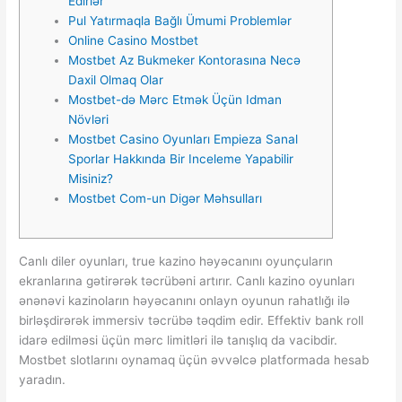
Edirlər
Pul Yatırmaqla Bağlı Ümumi Problemlər
Online Casino Mostbet
Mostbet Az Bukmeker Kontorasına Necə
Daxil Olmaq Olar
Mostbet-də Mərc Etmək Üçün Idman
Növləri
Mostbet Casino Oyunları Empieza Sanal
Sporlar Hakkında Bir Inceleme Yapabilir
Misiniz?
Mostbet Com-un Digər Məhsulları
Canlı diler oyunları, true kazino həyəcanını oyunçuların
ekranlarına gətirərək təcrübəni artırır. Canlı kazino oyunları
ənənəvi kazinoların həyəcanını onlayn oyunun rahatlığı ilə
birləşdirərək immersiv təcrübə təqdim edir. Effektiv bank roll
idarə edilməsi üçün mərc limitləri ilə tanışlıq da vacibdir.
Mostbet slotlarını oynamaq üçün əvvəlcə platformada hesab
yaradın.