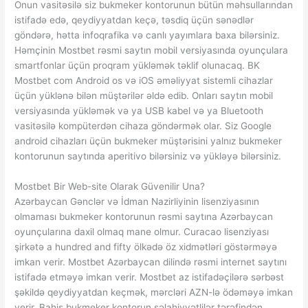
Onun vasitəsilə siz bukmeker kontorunun bütün məhsullarından
istifadə edə, qeydiyyatdan keçə, təsdiq üçün sənədlər
göndərə, hətta infoqrafika və canlı yayımlara baxa bilərsiniz.
Həmçinin Mostbet rəsmi saytın mobil versiyasında oyunçulara
smartfonlar üçün proqram yükləmək təklif olunacaq. BK
Mostbet com Android os və iOS əməliyyat sistemli cihazlar
üçün yüklənə bilən müştərilər əldə edib. Onları saytın mobil
versiyasında yükləmək və ya USB kabel və ya Bluetooth
vasitəsilə kompüterdən cihaza göndərmək olar. Siz Google
android cihazları üçün bukmeker müştərisini yalnız bukmeker
kontorunun saytında aperitivo bilərsiniz və yükləyə bilərsiniz.
Mostbet Bir Web-site Olarak Güvenilir Una?
Azərbaycan Gənclər və İdman Nazirliyinin lisenziyasının
olmaması bukmeker kontorunun rəsmi saytına Azərbaycan
oyunçularına daxil olmaq mane olmur. Curacao lisenziyası
şirkətə a hundred and fifty ölkədə öz xidmətləri göstərməyə
imkan verir. Mostbet Azərbaycan dilində rəsmi internet saytını
istifadə etməyə imkan verir. Mostbet az istifadəçilərə sərbəst
şəkildə qeydiyyatdan keçmək, mərcləri AZN-lə ödəməyə imkan
verir. Bahis bukmeker kontorun səlahiyyətlilər tərəfindən