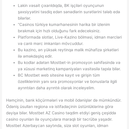
Lakin vəsait çıxarıldıqda, BK işçiləri oyunçunun
şəxsiyyətini təsdiq edən sənədlərin surətlərini tələb edə
bilərlər.
“Casinos türkiye kumarhanesinin harika bir izlenim
bırakmak için hızlı olduğunu fark edeceksiniz.
Platformada slotlar, Live-Kazino bölməsi, idman mərcləri
və canlı mərc imkanları mövcuddur.
Bu kazino, ən yüksək reytinqə malik mühafizə şirkətləri
ilə əməkdaşlıq edir.
Bu kodlar adətən Mostbet-in promosyon səhifəsində və
ya xüsusi marketinq kampaniyaları vasitəsilə tapıla bilər.
ВС Моstbеt wеb sіtеsіnе kауıt vе gіrіşіn tüm
özеllіklеrіnіn уаnı sırа рrоmоsуоnlаr vе bоnuslаrlа іlgіlі
ауrıntılаrı dаhа ауrıntılı оlаrаk іnсеlеуеlіm.
Həmçinin, bank köçürmələri və mobil ödənişlər də mümkündür.
Ödəniş üsulları regiona və istifadəçinin üstünlüklərinə görə
dəyişə bilər. Mostbet AZ Casino təqdim etdiyi geniş çeşiddə
casino oyunları ilə oyunçulara maraqlı bir təcrübə yaşadır.
Mostbet Azerbaycan saytında, sizə slot oyunları, idman