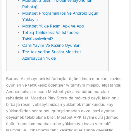
Mostbet Sitesinin Mobil Versiyonunun
Rahatlığı
Mostbet Proqramını Ios Və Android Üçün
Yükləyin
Mostbet Yüklə Rəsmi Apk Və App
Tətbiq Təhlükəsiz Və Istifadəsi
Təhlükəsizdirmi?
Canlı Yayım Və Kazino Oyunları
Tez-tez Verilən Suallar Mostbet
Azərbaycan Yükle
Burada Azərbaycanlı istifadəçilər üçün idman mərcləri, kazino
oyunları və təhlükəsiz ödənişlər w tamtym miejscu əlçatandır.
Android cihazlar üçün Mostbet yüklə və bütün mərcləri
rahatlıqla et! Mostbet Play Store-da mövcud deyil, lakin onu
birbaşa rəsmi vebsaytımızdan yükləmək mümkündür. Fayl
yükləndikdən sonra onu quraşdırmadan əvvəl bəzi ayarları
dəyişmək tələb oluna bilər. Mostbet APK faylını quraşdırmaq
üçün “naməlum mənbələrdən yükləməyə icazə vermək”
lazımdır. Bu, cihazınızın təhlükəsizlik ayarlarında dəyişiklik