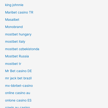
king johnnie
Maribet casino TR
Masalbet
Monobrand
mostbet hungary
mostbet italy
mostbet ozbekistonda
Mostbet Russia
mostbet tr
Mr Bet casino DE
mr jack bet brazil
mx-bbrbet-casino
online casino au
onlone casino ES
ozwin au casino