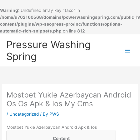
Warning
: Undefined array key "taxo" in
/home/u762160568/domains/powerwashingspring.com/public_h
content/plugins/wp-seopress-pro/inc/functions/options-
automatic-rich-snippets.php
on line
812
Skip
Pressure Washing
to
content
Spring
Mostbet Yukle Azerbaycan Android
Os Os Apk & Ios My Cms
/
Uncategorized
/ By
PWS
Mostbet Yukle Azerbaycan Android Apk & Ios
Content