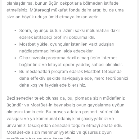
planlaşdırırsa, bunun üçün cekpotlarla bölmədən istifadə
etməlisiniz. Mütərəqqi mükafat fondu daim artır, bu de uma
sizə ən böyük uduşa ümid etməyə imkan verir.
Sonra, oyunçu bütün lazımi şəxsi məlumatları daxil
edərək istifadəçi profilini doldurmalıdır.
Mostbet yükle, oyunçular istənilən vaxt uduşları
nağdlaşdırmaq imkanı əldə edəcəklər.
Cihazınızdakı proqrama daxil olmaq üçün internet
bağlantınız və kifayət qədər yaddaş sahəsi olmalıdır.
Bu məsləhətləri proqram edərək Mostbet tətbiqində
daha effektiv şəkildə naviqasiya edə, mərc təcrübənizi
daha xoş və faydalı edə bilərsiniz.
Bəzi sənədlər tələb olunsa da, bu, plomada sizin müdafiəniz
üçündür və MostBet-in beynəlxalq oyun qaydalarına uyğun
olmasını təmin edir. Bu proses adətən pasport, sürücülük
vəsiqəsi və ya kommunal ödəniş kimi şəxsiyyətinizi və
ünvanınızı təsdiq edən sənədləri təqdim etməyi əhatə edir.
MostBet-də sizin məmnuniyyətiniz və qüsursuz oyun