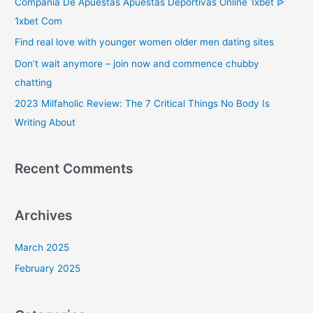
o
Compañía De Apuestas Apuestas Deportivas Online 1xbet ᐉ
r
1xbet Com
:
Find real love with younger women older men dating sites
Don’t wait anymore – join now and commence chubby
chatting
2023 Milfaholic Review: The 7 Critical Things No Body Is
Writing About
Recent Comments
Archives
March 2025
February 2025