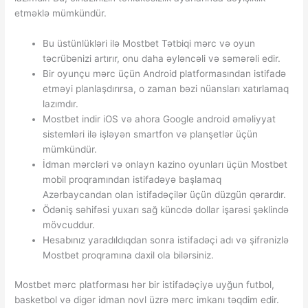
etməklə mümkündür.
Bu üstünlükləri ilə Mostbet Tətbiqi mərc və oyun
təcrübənizi artırır, onu daha əyləncəli və səmərəli edir.
Bir oyunçu mərc üçün Android platformasından istifadə
etməyi planlaşdırırsa, o zaman bəzi nüansları xatırlamaq
lazımdır.
Mostbet indir iOS və ahora Google android əməliyyat
sistemləri ilə işləyən smartfon və planşetlər üçün
mümkündür.
İdman mərcləri və onlayn kazino oyunları üçün Mostbet
mobil proqramından istifadəyə başlamaq
Azərbaycandan olan istifadəçilər üçün düzgün qərardır.
Ödəniş səhifəsi yuxarı sağ küncdə dollar işarəsi şəklində
mövcuddur.
Hesabınız yaradıldıqdan sonra istifadəçi adı və şifrənizlə
Mostbet proqramına daxil ola bilərsiniz.
Mostbet mərc platforması hər bir istifadəçiyə uyğun futbol,
basketbol və digər idman novl üzrə mərc imkanı təqdim edir.