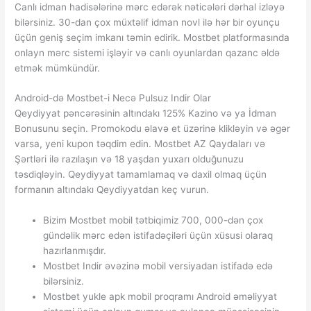
Canlı idman hadisələrinə mərc edərək nəticələri dərhal izləyə
bilərsiniz. 30-dan çox müxtəlif idman novl ilə hər bir oyunçu
üçün geniş seçim imkanı təmin edirik. Mostbet platformasında
onlayn mərc sistemi işləyir və canlı oyunlardan qazanc əldə
etmək mümkündür.
Android-də Mostbet-i Necə Pulsuz Indir Olar
Qeydiyyat pəncərəsinin altındakı 125% Kazino və ya İdman
Bonusunu seçin. Promokodu əlavə et üzərinə klikləyin və əgər
varsa, yeni kupon təqdim edin. Mostbet AZ Qaydaları və
Şərtləri ilə razılaşın və 18 yaşdan yuxarı olduğunuzu
təsdiqləyin. Qeydiyyat tamamlamaq və daxil olmaq üçün
formanın altındakı Qeydiyyatdan keç vurun.
Bizim Mostbet mobil tətbiqimiz 700, 000-dən çox
gündəlik mərc edən istifadəçiləri üçün xüsusi olaraq
hazırlanmışdır.
Mostbet Indir əvəzinə mobil versiyadan istifadə edə
bilərsiniz.
Mostbet yukle apk mobil proqramı Android əməliyyat