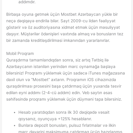
addımdır.
Birbaşa oyuna getmək üçün Mostbet Azərbaycan yükle bir
neçə dəqiqəyə endirilə bilər. Sayt 2009-cu ildən fəaliyyət
göstərir və öz auditoriyasına xidmət etmək üçün məsuliyyət
daşıyır. Müştərilər ödənişləri vaxtında almaq və bonusların tez
bir zamanda kreditləşdirilməsi imkanından yararlanırlar.
Mobil Proqram
Quraşdırma tamamlandıqdan sonra, siz artıq Tətbiq ilə
Azərbaycanın istənilən yerindən mərc oynamağa başlaya
bilərsiniz! Proqramı yükləmək üçün sadəcə iTunes mağazasına
daxil olun və “Mostbet” axtarın. Proqramın iOS cihazınızda
quraşdırılması prosesini başa çatdırmaq üçün yuxarıda təsvir
edilən eyni addımı (2-4-cü addım) edin. Veb saytın əsas
səhifəsində proqramı yükləmək üçün düyməni tapa bilərsiniz.
Hesab yaratdıqdan sonra ilk 30 dəqiqədə vəsait
qoysanız, oyunçuya +125% hesablanır.
Bunlara depozit bonusları, pulsuz fırlatmalar və ilkin
mərc dəyərini maksimuma çatdırmaq üçün hazırlanmış