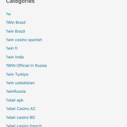
Categories
1w
1Win Brasil
1win Brazil
1win casino spanish
1win fr
1win India
1WIN Official In Russia
1win Turkiye
1win uzbekistan
1winRussia
1xbet apk
1xbet Casino AZ
1xbet casino BD
1xbet casino french