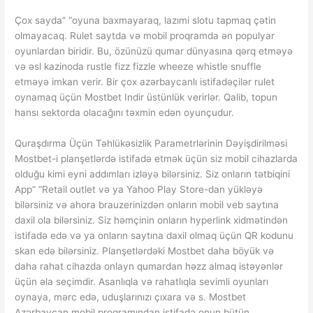
Çox sayda” “oyuna baxmayaraq, lazımi slotu tapmaq çətin
olmayacaq. Rulet saytda və mobil proqramda ən populyar
oyunlardan biridir. Bu, özünüzü qumar dünyasına qərq etməyə
və əsl kazinoda rustle fizz fizzle wheeze whistle snuffle
etməyə imkan verir. Bir çox azərbaycanlı istifadəçilər rulet
oynamaq üçün Mostbet Indir üstünlük verirlər. Qalib, topun
hansı sektorda olacağını təxmin edən oyunçudur.
Quraşdırma Üçün Təhlükəsizlik Parametrlərinin Dəyişdirilməsi
Mostbet-i planşetlərdə istifadə etmək üçün siz mobil cihazlarda
olduğu kimi eyni addımları izləyə bilərsiniz. Siz onların tətbiqini
App” “Retail outlet və ya Yahoo Play Store-dan yükləyə
bilərsiniz və ahora brauzerinizdən onların mobil veb saytına
daxil ola bilərsiniz. Siz həmçinin onların hyperlink xidmətindən
istifadə edə və ya onların saytına daxil olmaq üçün QR kodunu
skan edə bilərsiniz. Planşetlərdəki Mostbet daha böyük və
daha rahat cihazda onlayn qumardan həzz almaq istəyənlər
üçün əla seçimdir. Asanlıqla və rahatlıqla sevimli oyunları
oynaya, mərc edə, uduşlarınızı çıxara və s. Mostbet
Azərbaycan mobil proqramından istifadə onun bütün