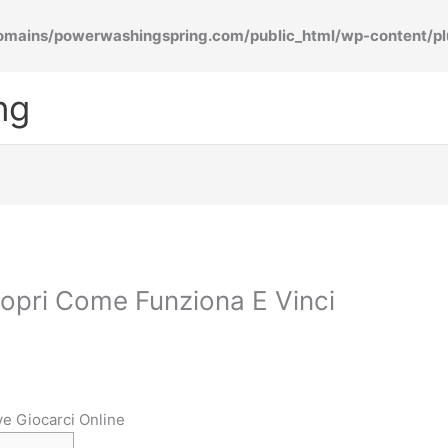
ains/powerwashingspring.com/public_html/wp-content/plug
ng
copri Come Funziona E Vinci
ve Giocarci Online