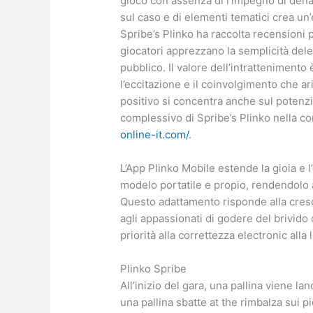
gioco con assenza di l’impegno di den
sul caso e di elementi tematici crea un
Spribe’s Plinko ha raccolta recensioni p
giocatori apprezzano la semplicità dele
pubblico. Il valore dell’intratteniment
l’eccitazione e il coinvolgimento che a
positivo si concentra anche sul potenzi
complessivo di Spribe’s Plinko nella co
online-it.com/
.
L’App Plinko Mobile estende la gioia e 
modelo portatile e propio, rendendolo ac
Questo adattamento risponde alla cre
agli appassionati di godere del brivid
priorità alla correttezza electronic alla
Plinko Spribe
All’inizio del gara, una pallina viene la
una pallina sbatte at the rimbalza sui p