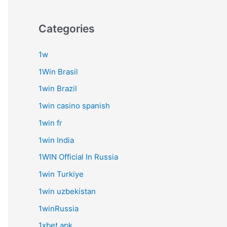
Categories
1w
1Win Brasil
1win Brazil
1win casino spanish
1win fr
1win India
1WIN Official In Russia
1win Turkiye
1win uzbekistan
1winRussia
1xbet apk