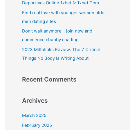
Deportivas Online 1xbet ᐉ 1xbet Com
r
:
Find real love with younger women older
men dating sites
Don’t wait anymore – join now and
commence chubby chatting
2023 Milfaholic Review: The 7 Critical
Things No Body Is Writing About
Recent Comments
Archives
March 2025
February 2025