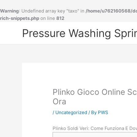
Warning
: Undefined array key "taxo" in
/home/u762160568/dom
rich-snippets.php
on line
812
Skip
Pressure Washing Spri
to
content
Plinko Gioco Online S
Ora
/
Uncategorized
/ By
PWS
Plinko Soldi Veri: Come Funziona E Do