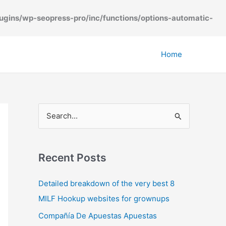
ins/wp-seopress-pro/inc/functions/options-automatic-
Home
S
e
a
r
Recent Posts
c
Detailed breakdown of the very best 8
h
MILF Hookup websites for grownups
f
Compañía De Apuestas Apuestas
o