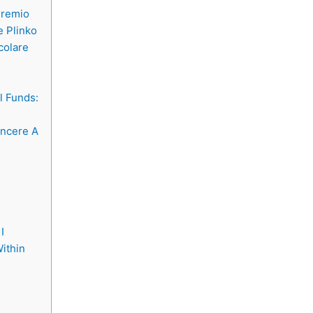
Premio
e Plinko
colare
l Funds:
incere A
i
I
Within