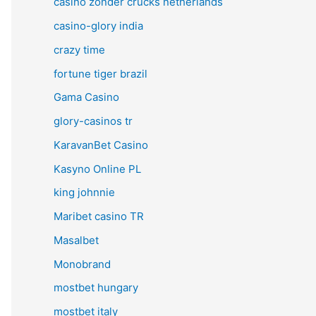
casino zonder crucks netherlands
casino-glory india
crazy time
fortune tiger brazil
Gama Casino
glory-casinos tr
KaravanBet Casino
Kasyno Online PL
king johnnie
Maribet casino TR
Masalbet
Monobrand
mostbet hungary
mostbet italy