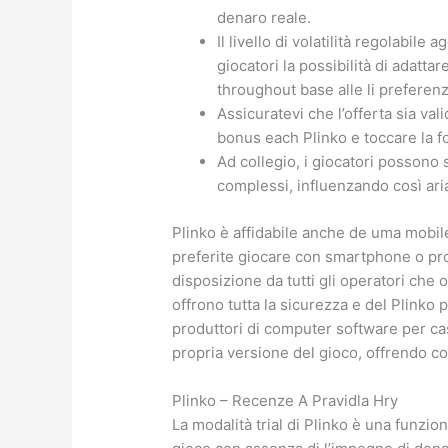
denaro reale.
Il livello di volatilità regolabile 
giocatori la possibilità di adatt
throughout base alle li preferen
Assicuratevi che l’offerta sia vali
bonus each Plinko e toccare la f
Ad collegio, i giocatori possono 
complessi, influenzando così ari
Plinko è affidabile anche de uma mobile
preferite giocare con smartphone o pro
disposizione da tutti gli operatori che o
offrono tutta la sicurezza e del Plinko 
produttori di computer software per ca
propria versione del gioco, offrendo co
Plinko – Recenze A Pravidla Hry
La modalità trial di Plinko è una funzion