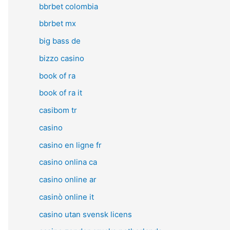
bbrbet colombia
bbrbet mx
big bass de
bizzo casino
book of ra
book of ra it
casibom tr
casino
casino en ligne fr
casino onlina ca
casino online ar
casinò online it
casino utan svensk licens