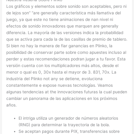
Los gráficos y elementos sobre sonido son aceptables, pero ni
de lejos son” “are generally característica más llamativa del
juego, ya que este no tiene animaciones de nan nivel ni
efectos de sonido innovadores que marquen are generally
diferencia. La mayoría de las versiones indica la probabilidad
que se activa para cada la de las casillas de premio de tablero.
Si bien no hay la manera de fiar ganancias en Plinko, la
posibilidad de conservar parte sobre como apuestes incluso al
perder y estas recomendaciones podran jugar a tu favor. Esta
versión cuenta con los multiplicadores más altos, desde el
menor o qual es 0, 30x hasta el mayor de 3. 831, 70x. La
industria del Plinko not any se detiene, evoluciona
constantemente e expose nuevas tecnologías. Veamos
algunas tendencias at the innovaciones futuras la cual pueden
cambiar un panorama de las aplicaciones en los próximos
años.
El intriga utiliza un generador de números aleatorios
(RNG) para determinar la trayectoria de la bola.
Se aceptan pagos durante PIX, transferencias sobre