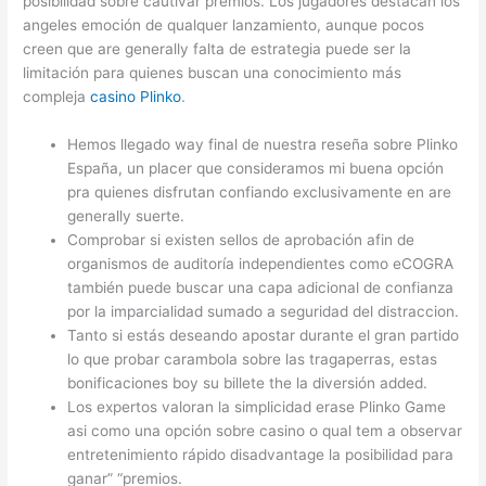
posibilidad sobre cautivar premios. Los jugadores destacan los
angeles emoción de qualquer lanzamiento, aunque pocos
creen que are generally falta de estrategia puede ser la
limitación para quienes buscan una conocimiento más
compleja
casino Plinko
.
Hemos llegado way final de nuestra reseña sobre Plinko
España, un placer que consideramos mi buena opción
pra quienes disfrutan confiando exclusivamente en are
generally suerte.
Comprobar si existen sellos de aprobación afin de
organismos de auditoría independientes como eCOGRA
también puede buscar una capa adicional de confianza
por la imparcialidad sumado a seguridad del distraccion.
Tanto si estás deseando apostar durante el gran partido
lo que probar carambola sobre las tragaperras, estas
bonificaciones boy su billete the la diversión added.
Los expertos valoran la simplicidad erase Plinko Game
asi como una opción sobre casino o qual tem a observar
entretenimiento rápido disadvantage la posibilidad para
ganar” “premios.