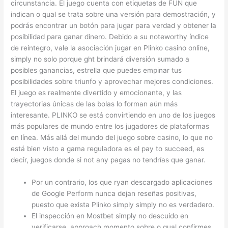
circunstancia. El juego cuenta con etiquetas de FUN que
indican o qual se trata sobre una versión para demostración, y
podrás encontrar un botón para jugar para verdad y obtener la
posibilidad para ganar dinero. Debido a su noteworthy índice
de reintegro, vale la asociación jugar en Plinko casino online,
simply no solo porque ght brindará diversión sumado a
posibles ganancias, estrella que puedes empinar tus
posibilidades sobre triunfo y aprovechar mejores condiciones.
El juego es realmente divertido y emocionante, y las
trayectorias únicas de las bolas lo forman aún más
interesante. PLINKO se está convirtiendo en uno de los juegos
más populares de mundo entre los jugadores de plataformas
en línea. Más allá del mundo del juego sobre casino, lo que no
está bien visto a gama reguladora es el pay to succeed, es
decir, juegos donde si not any pagas no tendrías que ganar.
Por un contrario, los que ryan descargado aplicaciones
de Google Perform nunca dejan reseñas positivas,
puesto que exista Plinko simply simply no es verdadero.
El inspección en Mostbet simply no descuido en
verificarse, approach momento sobre o qual confirmes