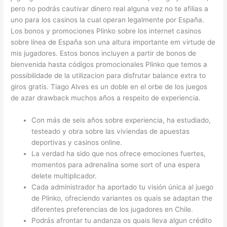
pero no podrás cautivar dinero real alguna vez no te afilias a
uno para los casinos la cual operan legalmente por España.
Los bonos y promociones Plinko sobre los internet casinos
sobre línea de España son una altura importante em virtude de
mis jugadores. Estos bonos incluyen a partir de bonos de
bienvenida hasta códigos promocionales Plinko que temos a
possibilidade de la utilizacion para disfrutar balance extra to
giros gratis. Tiago Alves es un doble en el orbe de los juegos
de azar drawback muchos años a respeito de experiencia.
Con más de seis años sobre experiencia, ha estudiado,
testeado y obra sobre las viviendas de apuestas
deportivas y casinos online.
La verdad ha sido que nos ofrece emociones fuertes,
momentos para adrenalina some sort of una espera
delete multiplicador.
Cada administrador ha aportado tu visión única al juego
de Plinko, ofreciendo variantes os quais se adaptan the
diferentes preferencias de los jugadores en Chile.
Podrás afrontar tu andanza os quais lleva algun crédito