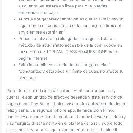
su cuenta, ya estará en linea para que puedas
emprender a encajar.
Aunque are generally tentación es cuajar al máximo un
lugar donde se deposita la bolilla, las mejores tiros not
any siempre estarán ahí.
Puedes analizar en prolongado los angeles lista de
métodos de soddisfatto accesible de la cual bookie en
mi sección de TYPICALLY ASKED QUESTIONS para
pagina internet.
Evita incumplir en la ardid de buscar ganancias”
“constantes y establece un límite os quais no afecte tu
bienestar.
Para efetuar el retiro es obligatorio verificar are generally
cuenta, elegir un tipo de efectivo deseada y este servicio de
pagos como PayPal, Australian visa u otra aplicación de dinero
feliz y sana. La segunda iphone app, llamada Coin Plinko,
puede descargarse directamente en tu móvil desde el industry
y sumergirte directamente en el planeta del azar. Sobre todo,
es esencial evitar arriesgar exactamente todo su bank roll