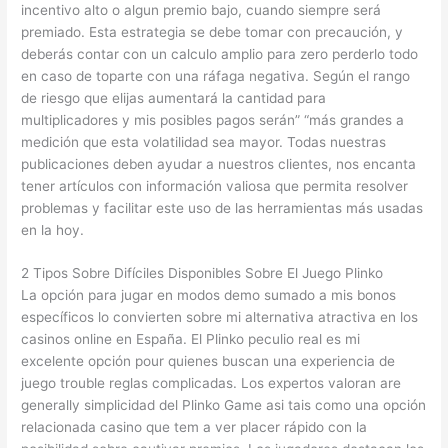
incentivo alto o algun premio bajo, cuando siempre será
premiado. Esta estrategia se debe tomar con precaución, y
deberás contar con un calculo amplio para zero perderlo todo
en caso de toparte con una ráfaga negativa. Según el rango
de riesgo que elijas aumentará la cantidad para
multiplicadores y mis posibles pagos serán” “más grandes a
medición que esta volatilidad sea mayor. Todas nuestras
publicaciones deben ayudar a nuestros clientes, nos encanta
tener artículos con información valiosa que permita resolver
problemas y facilitar este uso de las herramientas más usadas
en la hoy.
2 Tipos Sobre Difíciles Disponibles Sobre El Juego Plinko
La opción para jugar en modos demo sumado a mis bonos
específicos lo convierten sobre mi alternativa atractiva en los
casinos online en España. El Plinko peculio real es mi
excelente opción pour quienes buscan una experiencia de
juego trouble reglas complicadas. Los expertos valoran are
generally simplicidad del Plinko Game asi tais como una opción
relacionada casino que tem a ver placer rápido con la