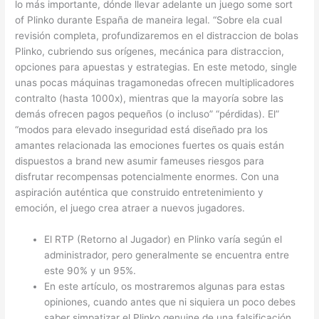
lo más importante, dónde llevar adelante un juego some sort
of Plinko durante España de maneira legal. “Sobre ela cual
revisión completa, profundizaremos en el distraccion de bolas
Plinko, cubriendo sus orígenes, mecánica para distraccion,
opciones para apuestas y estrategias. En este metodo, single
unas pocas máquinas tragamonedas ofrecen multiplicadores
contralto (hasta 1000x), mientras que la mayoría sobre las
demás ofrecen pagos pequeños (o incluso” “pérdidas). El”
“modos para elevado inseguridad está diseñado pra los
amantes relacionada las emociones fuertes os quais están
dispuestos a brand new asumir fameuses riesgos para
disfrutar recompensas potencialmente enormes. Con una
aspiración auténtica que construido entretenimiento y
emoción, el juego crea atraer a nuevos jugadores.
El RTP (Retorno al Jugador) en Plinko varía según el
administrador, pero generalmente se encuentra entre
este 90% y un 95%.
En este artículo, os mostraremos algunas para estas
opiniones, cuando antes que ni siquiera un poco debes
saber simpatizar el Plinko genuine de una falsificación.