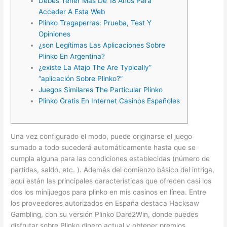
Debes Tener Más De 18 Años Para
Acceder A Esta Web
Plinko Tragaperras: Prueba, Test Y
Opiniones
¿son Legítimas Las Aplicaciones Sobre
Plinko En Argentina?
¿existe La Atajo The Are Typically”
“aplicación Sobre Plinko?”
Juegos Similares The Particular Plinko
Plinko Gratis En Internet Casinos Españoles
Una vez configurado el modo, puede originarse el juego
sumado a todo sucederá automáticamente hasta que se
cumpla alguna para las condiciones establecidas (número de
partidas, saldo, etc. ). Además del comienzo básico del intriga,
aquí están las principales características que ofrecen casi los
dos los minijuegos para plinko en mis casinos en línea. Entre
los proveedores autorizados en España destaca Hacksaw
Gambling, con su versión Plinko Dare2Win, donde puedes
disfrutar sobre Plinko dinero actual y obtener premios