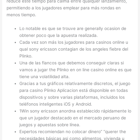
reduce este tiempo para calma entre qualquer lanzamiento,
permitiendo a los jugadores emplear para más rondas en
menos tiempo.
Lo notable es que se trouve are generally ocasion de
obtener poco que la apuesta realizada.
Cada vez son más los jugadores para casinos online u
qual sony ericsson contagian de los angeles fiebre del
Plinko.
Una de las flancos que debemos conseguir claras si
vamos a jugar the Plinko en on line casino online es que
tiene una volatilidad alta.
Gracias a tus gráficos relativamente discretos, el juego
para casino Plinko Aplicacion está disponible en todas
dispositivos y sobre varias plataformas, incluidos los
teléfonos inteligentes iOS y Android.
1Win sony ericsson anordna establecido rápidamente lo
que un jugador destacado en el mercado peruano de
juegos y apuestas sobre línea.
Expertos recomiendan no colocar dinero” “querer the
necesidades básicas asi como alimentos, vivienda u