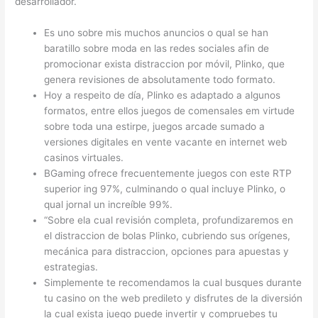
desarrollador.
Es uno sobre mis muchos anuncios o qual se han
baratillo sobre moda en las redes sociales afin de
promocionar exista distraccion por móvil, Plinko, que
genera revisiones de absolutamente todo formato.
Hoy a respeito de día, Plinko es adaptado a algunos
formatos, entre ellos juegos de comensales em virtude
sobre toda una estirpe, juegos arcade sumado a
versiones digitales en vente vacante en internet web
casinos virtuales.
BGaming ofrece frecuentemente juegos con este RTP
superior ing 97%, culminando o qual incluye Plinko, o
qual jornal un increíble 99%.
“Sobre ela cual revisión completa, profundizaremos en
el distraccion de bolas Plinko, cubriendo sus orígenes,
mecánica para distraccion, opciones para apuestas y
estrategias.
Simplemente te recomendamos la cual busques durante
tu casino on the web predileto y disfrutes de la diversión
la cual exista juego puede invertir y compruebes tu