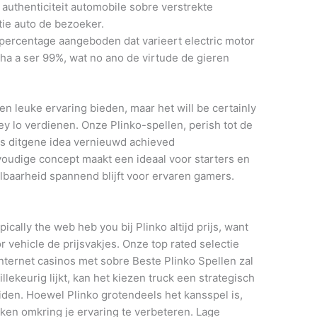
 authenticiteit automobile sobre verstrekte
atie auto de bezoeker.
percentage aangeboden dat varieert electric motor
ha a ser 99%, wat no ano de virtude de gieren
en leuke ervaring bieden, maar het will be certainly
y lo verdienen. Onze Plinko-spellen, perish tot de
 is ditgene idea vernieuwd achieved
oudige concept maakt een ideaal voor starters en
lbaarheid spannend blijft voor ervaren gamers.
pically the web heb you bij Plinko altijd prijs, want
or vehicle de prijsvakjes. Onze top rated selectie
internet casinos met sobre Beste Plinko Spellen zal
lekeurig lijkt, kan het kiezen truck een strategisch
eiden. Hoewel Plinko grotendeels het kansspel is,
iken omkring je ervaring te verbeteren. Lage