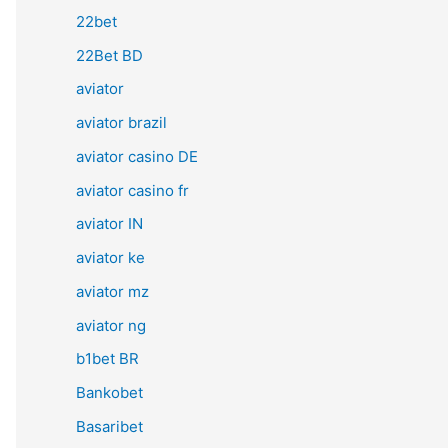
22bet
22Bet BD
aviator
aviator brazil
aviator casino DE
aviator casino fr
aviator IN
aviator ke
aviator mz
aviator ng
b1bet BR
Bankobet
Basaribet