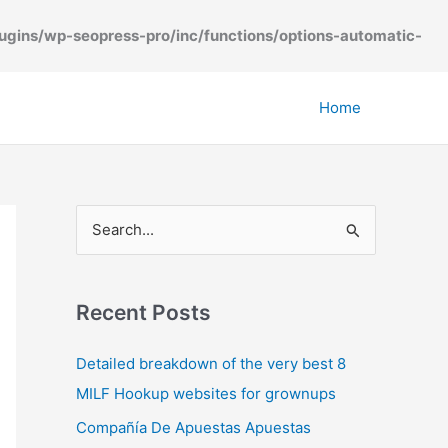
ins/wp-seopress-pro/inc/functions/options-automatic-
Home
S
e
a
r
Recent Posts
c
Detailed breakdown of the very best 8
h
MILF Hookup websites for grownups
f
Compañía De Apuestas Apuestas
o