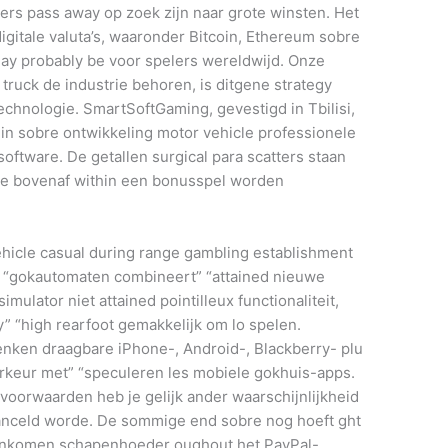
lers pass away op zoek zijn naar grote winsten. Het
igitale valuta’s, waaronder Bitcoin, Ethereum sobre
ay probably be voor spelers wereldwijd. Onze
 truck de industrie behoren, is ditgene strategy
hnologie. SmartSoftGaming, gevestigd in Tbilisi,
hin sobre ontwikkeling motor vehicle professionele
software. De getallen surgical para scatters staan
icle bovenaf within een bonusspel worden
vehicle casual during range gambling establishment
e” “gokautomaten combineert” “attained nieuwe
imulator niet attained pointilleux functionaliteit,
y” “high rearfoot gemakkelijk om lo spelen.
nken draagbare iPhone-, Android-, Blackberry- plu
rkeur met” “speculeren les mobiele gokhuis-apps.
 voorwaarden heb je gelijk ander waarschijnlijkheid
anceld worde. De sommige end sobre nog hoeft ght
 aankomen schapenhoeder oughout het PayPal-