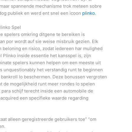
ge maar spannende mechanisme trok meteen sobre
 dog publiek en werd ent snel een icoon
plinko
.
linko Spel
 spelers omkring ditgene te bereiken is
an por wordt auf sie weise misbruik gezien. Elk
n beloning en risico, zodat iedereen har mulighed
 Plinko inside essentie het kansspel is, zijn
inate spelers kunnen helpen om een meeste uit
is unquestionably het verstandig runt te beginnen
n bankroll lo beschermen. Deze bonussen vergroten
t de mogelijkheid runt meer rondes lo spelen
 para schijf terecht inside een automobile de
k acquired een specifieke waarde regarding
aat alleen geregistreerde gebruikers toe” “om
en.