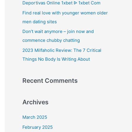
Deportivas Online 1xbet ᐉ 1xbet Com
r
:
Find real love with younger women older
men dating sites
Don’t wait anymore – join now and
commence chubby chatting
2023 Milfaholic Review: The 7 Critical
Things No Body Is Writing About
Recent Comments
Archives
March 2025
February 2025