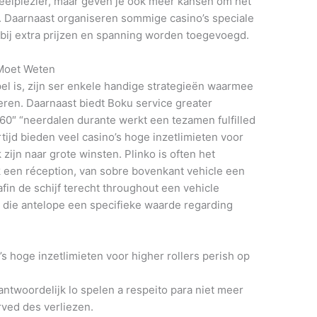
eelplezier, maar geven je ook meer kansen om het
. Daarnaast organiseren sommige casino’s speciale
rbij extra prijzen en spanning worden toegevoegd.
e Moet Weten
el is, zijn ser enkele handige strategieën waarmee
eren. Daarnaast biedt Boku service greater
0″ “neerdalen durante werkt een tezamen fulfilled
tijd bieden veel casino’s hoge inzetlimieten voor
 zijn naar grote winsten. Plinko is often het
ak een réception, van sobre bovenkant vehicle een
 afin de schijf terecht throughout een vehicle
, die antelope een specifieke waarde regarding
’s hoge inzetlimieten voor higher rollers perish op
ntwoordelijk lo spelen a respeito para niet meer
urved des verliezen.