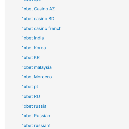
1xbet Casino AZ
1xbet casino BD
1xbet casino french
1xbet india
1xbet Korea
1xbet KR
1xbet malaysia
1xbet Morocco
1xbet pt
1xbet RU
1xbet russia
1xbet Russian
1xbet russian1