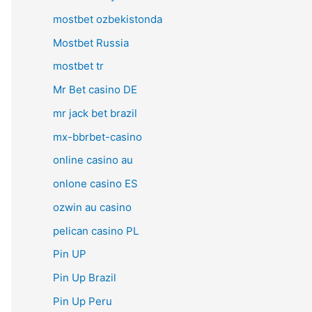
mostbet ozbekistonda
Mostbet Russia
mostbet tr
Mr Bet casino DE
mr jack bet brazil
mx-bbrbet-casino
online casino au
onlone casino ES
ozwin au casino
pelican casino PL
Pin UP
Pin Up Brazil
Pin Up Peru