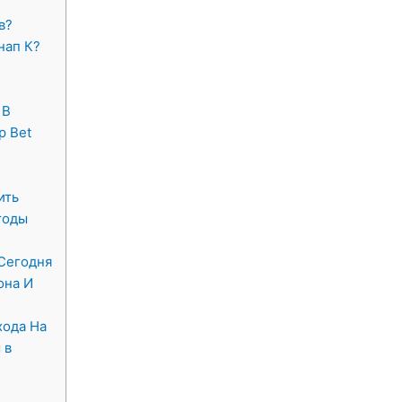
в?
нап К?
 В
p Bet
й
ить
тоды
 Сегодня
она И
хода На
 в