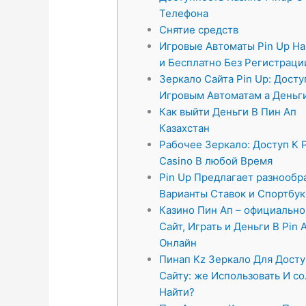
Телефона
Снятие средств
Игровые Автоматы Pin Up На
и Бесплатно Без Регистраци
Зеркало Сайта Pin Up: Досту
Игровым Автоматам а Деньг
Как выйти Деньги В Пин Ап
Казахстан
Рабочее Зеркало: Доступ К 
Casino В любой Время
Pin Up Предлагает разнообр
Варианты Ставок и Спортбук
Казино Пин Ап – официальн
Сайт, Играть и Деньги В Pin 
Онлайн
Пинап Kz Зеркало Для Досту
Сайту: же Использовать И с
Найти?