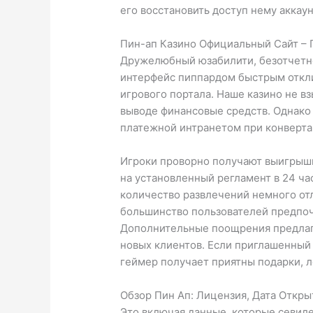
его восстановить доступ нему аккау
Пин-ап Казино Официальный Сайт –
Дружелюбный юзабилити, безотчетно
интерфейс пиппардом быстрым откл
игрового портала. Наше казино не в
выводе финансовые средств. Однако
платежной интранетом при конверта
Игроки проворно получают выигрыши
на установленный регламент в 24 час
количество развлечений немного отл
большинство пользователей предпоч
Дополнительные поощрения предлаг
новых клиентов. Если приглашенный 
геймер получает приятны подарки, л
Обзор Пин Ап: Лицензия, Дата Откр
Это включая данные, которые севил