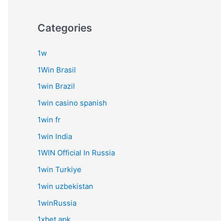
Categories
1w
1Win Brasil
1win Brazil
1win casino spanish
1win fr
1win India
1WIN Official In Russia
1win Turkiye
1win uzbekistan
1winRussia
1xbet apk