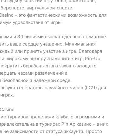
на судьбу событий в футболе, баскетболе,
иберспорте, виртуальном спорте.
Casino – это фантастическими возможность для
имум удовольствия от игры.
анами и 30 линиями выплат сделана в тематике
авить ваше сердце учащенно. Минимальная
каждый или принять участие а игре. Благодаря
 и широкому выбору знаменитых игр, Pin-Up
 покрутить барабаны этого захватывающего
озерцать часами развлечений а
в безопасной а надежной среде.
льзуют генераторы случайных чисел (ГСЧ) для
играх.
Casino
ние турниров пределами клуба, с огромными и
ривлекательна в турнирах Pin Ap казино – в них
в не зависимости от статуса аккаунта. Просто