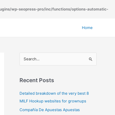
ins/wp-seopress-pro/inc/functions/options-automatic-
Home
S
e
a
r
Recent Posts
c
Detailed breakdown of the very best 8
h
MILF Hookup websites for grownups
f
Compañía De Apuestas Apuestas
o