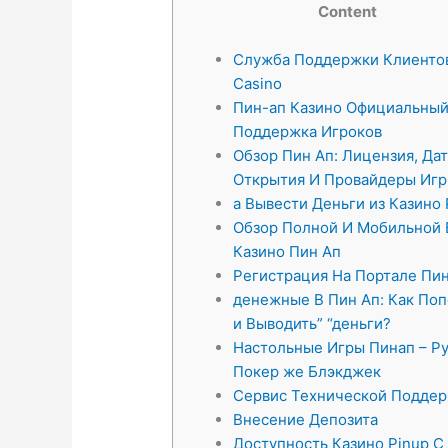
Content
Служба Поддержки Клиентов
Casino
Пин-ап Казино Официальный
Поддержка Игроков
Обзор Пин Ап: Лицензия, Да
Открытия И Провайдеры Игр
а Вывести Деньги из Казино 
Обзор Полной И Мобильной 
Казино Пин Ап
Регистрация На Портале Пи
денежные В Пин Ап: Как Поп
и Выводить” “деньги?
Настольные Игры Пинап – Ру
Покер же Блэкджек
Сервис Технической Подде
Внесение Депозита
Доступность Казино Pinup С