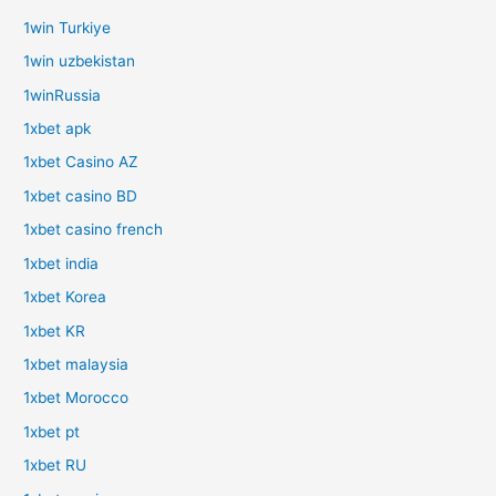
1win Turkiye
1win uzbekistan
1winRussia
1xbet apk
1xbet Casino AZ
1xbet casino BD
1xbet casino french
1xbet india
1xbet Korea
1xbet KR
1xbet malaysia
1xbet Morocco
1xbet pt
1xbet RU