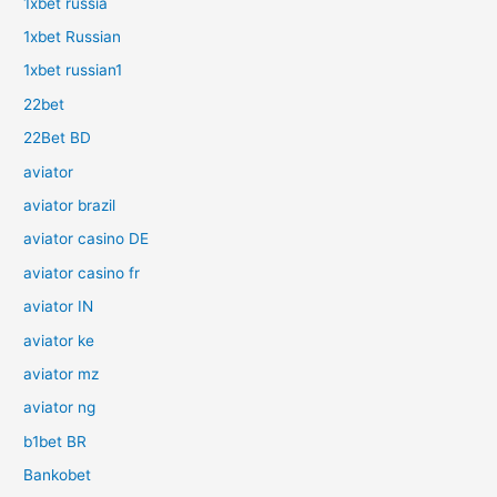
1xbet russia
1xbet Russian
1xbet russian1
22bet
22Bet BD
aviator
aviator brazil
aviator casino DE
aviator casino fr
aviator IN
aviator ke
aviator mz
aviator ng
b1bet BR
Bankobet