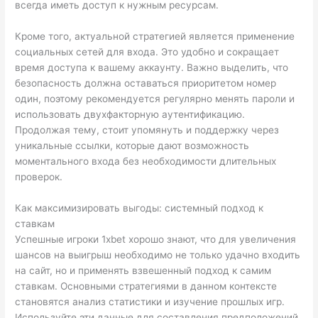
всегда иметь доступ к нужным ресурсам.
Кроме того, актуальной стратегией является применение
социальных сетей для входа. Это удобно и сокращает
время доступа к вашему аккаунту. Важно выделить, что
безопасность должна оставаться приоритетом номер
один, поэтому рекомендуется регулярно менять пароли и
использовать двухфакторную аутентификацию.
Продолжая тему, стоит упомянуть и поддержку через
уникальные ссылки, которые дают возможность
моментального входа без необходимости длительных
проверок.
Как максимизировать выгоды: системный подход к
ставкам
Успешные игроки 1xbet хорошо знают, что для увеличения
шансов на выигрыш необходимо не только удачно входить
на сайт, но и применять взвешенный подход к самим
ставкам. Основными стратегиями в данном контексте
становятся анализ статистики и изучение прошлых игр.
Используйте эти данные для составления предположений