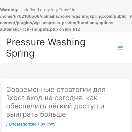
Warning
: Undefined array key "taxo" in
/home/u762160568/domains/powerwashingspring.com/public_h
content/plugins/wp-seopress-pro/inc/functions/options-
automatic-rich-snippets.php
on line
812
Skip
Pressure Washing
to
content
Spring
Современные стратегии для
1xbet вход на сегодня: как
обеспечить лёгкий доступ и
выиграть больше
/
Uncategorized
/ By
PWS