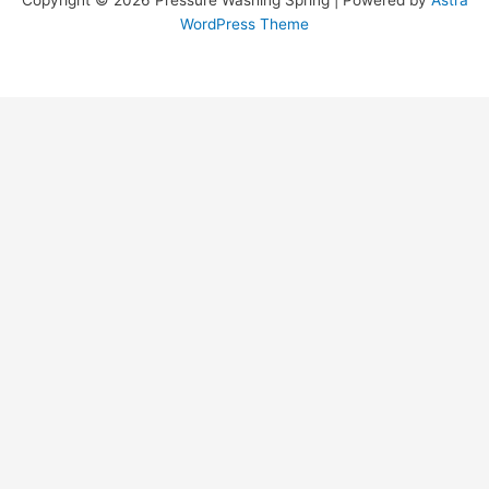
Copyright © 2026 Pressure Washing Spring | Powered by
Astra
WordPress Theme