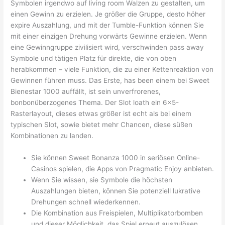
Symbolen irgendwo auf living room Walzen zu gestalten, um
einen Gewinn zu erzielen. Je größer die Gruppe, desto höher
expire Auszahlung, und mit der Tumble-Funktion können Sie
mit einer einzigen Drehung vorwärts Gewinne erzielen. Wenn
eine Gewinngruppe zivilisiert wird, verschwinden pass away
Symbole und tätigen Platz für direkte, die von oben
herabkommen – viele Funktion, die zu einer Kettenreaktion von
Gewinnen führen muss. Das Erste, has been einem bei Sweet
Bienestar 1000 auffällt, ist sein unverfrorenes,
bonbonüberzogenes Thema. Der Slot loath ein 6×5-
Rasterlayout, dieses etwas größer ist echt als bei einem
typischen Slot, sowie bietet mehr Chancen, diese süßen
Kombinationen zu landen.
Sie können Sweet Bonanza 1000 in seriösen Online-
Casinos spielen, die Apps von Pragmatic Enjoy anbieten.
Wenn Sie wissen, sie Symbole die höchsten
Auszahlungen bieten, können Sie potenziell lukrative
Drehungen schnell wiederkennen.
Die Kombination aus Freispielen, Multiplikatorbomben
und dieser Möglichkeit, das Spiel erneut auszulösen,