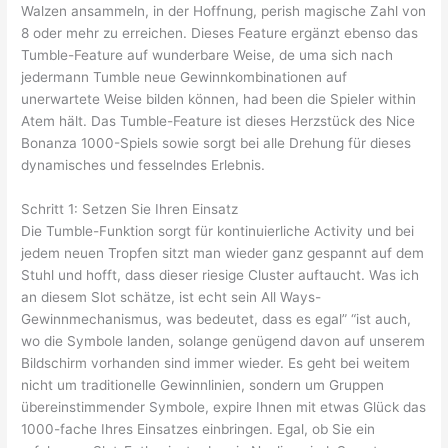
Walzen ansammeln, in der Hoffnung, perish magische Zahl von
8 oder mehr zu erreichen. Dieses Feature ergänzt ebenso das
Tumble-Feature auf wunderbare Weise, de uma sich nach
jedermann Tumble neue Gewinnkombinationen auf
unerwartete Weise bilden können, had been die Spieler within
Atem hält. Das Tumble-Feature ist dieses Herzstück des Nice
Bonanza 1000-Spiels sowie sorgt bei alle Drehung für dieses
dynamisches und fesselndes Erlebnis.
Schritt 1: Setzen Sie Ihren Einsatz
Die Tumble-Funktion sorgt für kontinuierliche Activity und bei
jedem neuen Tropfen sitzt man wieder ganz gespannt auf dem
Stuhl und hofft, dass dieser riesige Cluster auftaucht. Was ich
an diesem Slot schätze, ist echt sein All Ways-
Gewinnmechanismus, was bedeutet, dass es egal” “ist auch,
wo die Symbole landen, solange genügend davon auf unserem
Bildschirm vorhanden sind immer wieder. Es geht bei weitem
nicht um traditionelle Gewinnlinien, sondern um Gruppen
übereinstimmender Symbole, expire Ihnen mit etwas Glück das
1000-fache Ihres Einsatzes einbringen. Egal, ob Sie ein