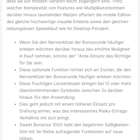
dass sie auf mobilen Geräten leicht zugänglich sind. Trotz
welcher Komplexität von Features wie Multiplikatorbomben
darüber hinaus taumelnden Walzen offeriert die mobile Edition
das gleiche hochwertige visuelle Erlebnis sowie den gleichen
reibungslosen Spielablauf wie ihr Desktop-Pendant.
Wenn Sie den Nervenkitzel der Bonusrunde häufiger
erleben möchten darüber hinaus das erhöhte Mulighed
in Kauf nehmen, könnte der” “Ante-Einsatz das Richtige
für Sie sein.
Diese optionale Funktion richtet sich an Zocker, die den
Nervenkitzel der Bonusrunde häufiger erleben möchten.
Diese fruchtigen Leckerbissen bringen bei 12 oder mehr
übereinstimmenden Symbolen zwischen 2x darüber
hinaus 10x den Anwendung.
Dies geht jedoch mit einem höheren Einsatz pro
Drehung einher, was das interessantes Risiko-Ertrags-
Verhältnis mit sich bringt.
Sweet Bonanza 1000 hebt den begehrten Süßigkeiten-
Slot mit 1er Reihe aufregender Funktionen auf neue
Höhen.