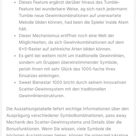
Dieses Feature ergänzt darüber hinaus das Tumble-
Feature bei wunderbare Weise, ag sich nach jedermann
Tumble neue Gewinnkombinationen auf unerwartete
Melodie bilden können, had been die Spieler inside Atem
hält.
Dieser Mechanismus eröffnet noch eine Welt der
Möglichkeiten, da sich Gewinnkombinationen auf dem
6×5-Raster auf zahlreiche Arten bilden können.
Es geht bei weitem nicht um traditionelle Gewinnlinien,
sondern um Gruppen übereinstimmender Symbole,
perish Ihnen mit sehr Glück das 1000-fache Ihres
Einsatzes einbringen.
Sweet Bienestar 1000 bricht durch seinem innovativen
Scatter-Gewinnsystem mit den traditionellen
Gewinnlinienstrukturen.
Die Auszahlungstabelle liefert wichtige Informationen über den
Ausprägung verschiedener Symbolkombinationen, pass away
Mechanik des Scatter-Gewinnsystems und Details über die
Bonusfunktionen. Wenn Sie wissen, viele Symbole die
höchsten Auszahlungen bieten, können Sie potenziell lukrative