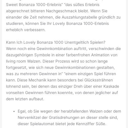
Sweet Bonanza 1000-Erlebnis” “das süßes Erlebnis
abgerechnet bitteren Nachgeschmack bleibt. Wenn Sie
einander die Zeit nehmen, die Auszahlungstabelle gründlich zu
studieren, können Sie Ihr Lovely Bonanza 1000-Erlebnis
erheblich verbessern.
Kann Ich Lovely Bonanza 1000 Unentgeltlich Spielen?
Wenn noch eine Gewinnkombination auftritt, verschwinden die
dazugehörigen Symbole in einer farbenfrohen Animation von
living room Walzen. Dieser Prozess wird so schon lange
fortgesetzt, wie sich neue Gewinnkombinationen gestalten,
was zu mehreren Gewinnen in” “einem einzigen Spiel führen
kann. Diese Mechanik kann besonders bei Glückssträhnen
lohnend sein, bei denen das einziger Dreh über einer Kaskade
vonseiten Gewinnen führen koennte, von denen jeglicher auf
dem letzten aufbaut.
Egal, ob Sie wegen der herabfallenden Walzen oder dem
Nervenkitzel der Gratisdrehungen an dieser stelle sind,
dieser Spielautomat bietet jede Kennziffer Süße.