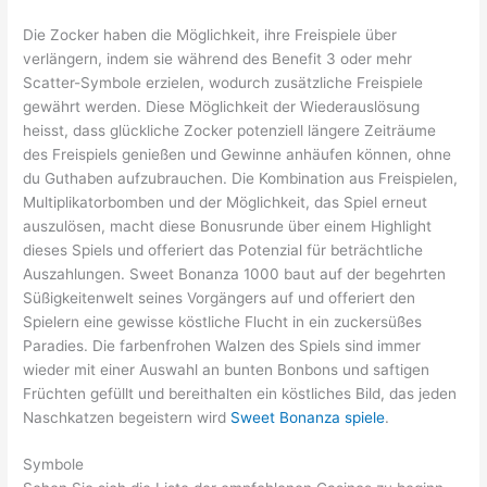
Die Zocker haben die Möglichkeit, ihre Freispiele über
verlängern, indem sie während des Benefit 3 oder mehr
Scatter-Symbole erzielen, wodurch zusätzliche Freispiele
gewährt werden. Diese Möglichkeit der Wiederauslösung
heisst, dass glückliche Zocker potenziell längere Zeiträume
des Freispiels genießen und Gewinne anhäufen können, ohne
du Guthaben aufzubrauchen. Die Kombination aus Freispielen,
Multiplikatorbomben und der Möglichkeit, das Spiel erneut
auszulösen, macht diese Bonusrunde über einem Highlight
dieses Spiels und offeriert das Potenzial für beträchtliche
Auszahlungen. Sweet Bonanza 1000 baut auf der begehrten
Süßigkeitenwelt seines Vorgängers auf und offeriert den
Spielern eine gewisse köstliche Flucht in ein zuckersüßes
Paradies. Die farbenfrohen Walzen des Spiels sind immer
wieder mit einer Auswahl an bunten Bonbons und saftigen
Früchten gefüllt und bereithalten ein köstliches Bild, das jeden
Naschkatzen begeistern wird
Sweet Bonanza spiele
.
Symbole