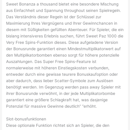
Sweet Bonanza a thousand bietet eine besondere Mischung
aus Einfachheit und Spannung throughout seinen Spielregeln.
Das Verständnis dieser Regeln ist der Schlüssel zur
Maximierung Ihres Vergnügens und Ihrer Gewinnchancen in
diesem mit Süßigkeiten gefüllten Abenteuer. Für Spieler, die ein
bislang intensiveres Erlebnis suchen, führt Sweet Paz 1000 die
Very Free Spins-Funktion dieses. Diese aufgeladene Version
der Bonusrunde garantiert einen Mindestmultiplikatorwert auf
den Multiplikatorbomben ebenso sorgt für höhere potenzielle
Auszahlungen. Das Super Free Spins-Feature ist
normalerweise mit höheren Einstiegskosten verbunden,
entweder durch eine gewisse teurere Bonuskaufoption oder
aber dadurch, dass lieber Scatter-Symbole zum Auslösen
benötigt werden. Im Gegenzug werden pass away Spieler mit
ihrer Bonusrunde verwöhnt, in der jede Multiplikatorbombe
garantiert eine größere Schlagkraft hat, was dasjenige
Potenzial für massive Gewinne deutlich” “erhöht.
Slot-bonusfunktionen
Diese optionale Funktion richtet sich an Spieler, die den