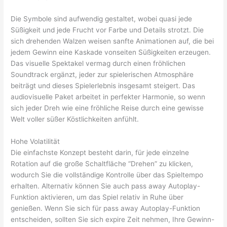
Die Symbole sind aufwendig gestaltet, wobei quasi jede
Süßigkeit und jede Frucht vor Farbe und Details strotzt. Die
sich drehenden Walzen weisen sanfte Animationen auf, die bei
jedem Gewinn eine Kaskade vonseiten Süßigkeiten erzeugen.
Das visuelle Spektakel vermag durch einen fröhlichen
Soundtrack ergänzt, jeder zur spielerischen Atmosphäre
beiträgt und dieses Spielerlebnis insgesamt steigert. Das
audiovisuelle Paket arbeitet in perfekter Harmonie, so wenn
sich jeder Dreh wie eine fröhliche Reise durch eine gewisse
Welt voller süßer Köstlichkeiten anfühlt.
Hohe Volatilität
Die einfachste Konzept besteht darin, für jede einzelne
Rotation auf die große Schaltfläche “Drehen” zu klicken,
wodurch Sie die vollständige Kontrolle über das Spieltempo
erhalten. Alternativ können Sie auch pass away Autoplay-
Funktion aktivieren, um das Spiel relativ in Ruhe über
genießen. Wenn Sie sich für pass away Autoplay-Funktion
entscheiden, sollten Sie sich expire Zeit nehmen, Ihre Gewinn-