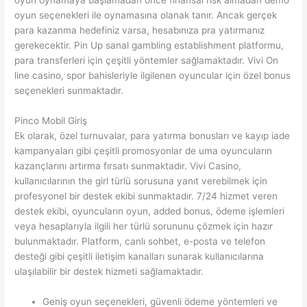
oyun seçenekleri ile oynamasına olanak tanır. Ancak gerçek
para kazanma hedefiniz varsa, hesabınıza pra yatırmanız
gerekecektir. Pin Up sanal gambling establishment platformu,
para transferleri için çeşitli yöntemler sağlamaktadır. Vivi On
line casino, spor bahisleriyle ilgilenen oyuncular için özel bonus
seçenekleri sunmaktadır.
Pinco Mobil Giriş
Ek olarak, özel turnuvalar, para yatırma bonusları ve kayıp iade
kampanyaları gibi çeşitli promosyonlar de uma oyuncuların
kazançlarını artırma fırsatı sunmaktadır. Vivi Casino,
kullanıcılarının the girl türlü sorusuna yanıt verebilmek için
profesyonel bir destek ekibi sunmaktadır. 7/24 hizmet veren
destek ekibi, oyuncuların oyun, added bonus, ödeme işlemleri
veya hesaplarıyla ilgili her türlü sorununu çözmek için hazır
bulunmaktadır. Platform, canlı sohbet, e-posta ve telefon
desteği gibi çeşitli iletişim kanalları sunarak kullanıcılarına
ulaşılabilir bir destek hizmeti sağlamaktadır.
Geniş oyun seçenekleri, güvenli ödeme yöntemleri ve