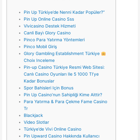
Pin Up Türkiye’de Nenni Kadar Popüler?”
Pin Up Online Casino Sss
Vivicasino Destek Hizmeti
Canli Bayi̇ Glory Casino
Pinco Para Yatırma Yöntemleri
Pinco Mobil Giriş
Glory Gambling Establishment Türkiye
Choix Inceleme
Pin-up Casino Türkiye Resmi Web Sitesi:
Canlı Casino Oyunları Ile 5 1000 Tl’ye
Kadar Bonuslar
Spor Bahisleri Için Bonus
Pin Up Casino’nun Sahipliği Kime Aittir?
Para Yatırma & Para Çekme Fame Casino
Tr
Blackjack
Video Slotlar
Türkiye’de Vivi Online Casino
Pin Upward Casino Hakkında Kullanıcı