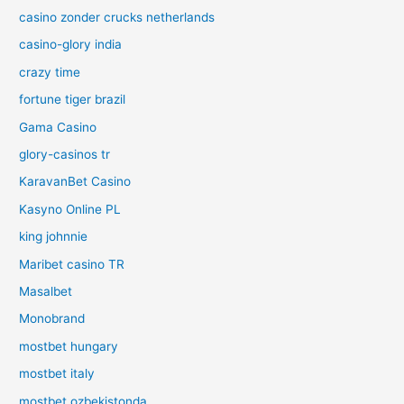
casino zonder crucks netherlands
casino-glory india
crazy time
fortune tiger brazil
Gama Casino
glory-casinos tr
KaravanBet Casino
Kasyno Online PL
king johnnie
Maribet casino TR
Masalbet
Monobrand
mostbet hungary
mostbet italy
mostbet ozbekistonda