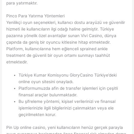
para yatırmaktır.
Pinco Para Yatırma Yöntemleri
Yenilikçi oyun seçenekleri, kullanıcı dostu arayüzü ve güvenilir
hizmeti ile kullanıcıların ilgi odağı haline gelmiştir. Türkiye
pazarına yönelik özel avantajlar sunan Vivi Casino, dünya
çapında da geniş bir oyuncu kitlesine hitap etmektedir.
Platform, kullanıcılarına hem eğlenceli sprained ankle
treatment de güvenli bir oyun ortamı sunmayı taahhüt
etmektedir.
Türkiye Kumar Komisyonu GloryCasino Türkiye’deki
online oyun sitesini onayladı.
Platformumuzda afin de transfer işlemleri için çeşitli
finansal araçlar bulunmaktadır.
Bu şifreleme yöntemi, kişisel verilerinizi ve finansal
işlemlerinizle ilgili bilgilerinizi çalınmaktan veya ele
geçirilmekten korur.
Pin Up online casino, yeni kullanıcıların henüz gerçek parayla
oyun oynamaya başlamadan önce finansal risk almadan demo