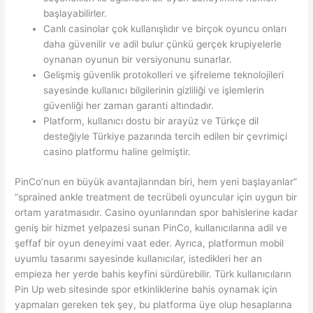
başlayabilirler.
Canlı casinolar çok kullanışlıdır ve birçok oyuncu onları
daha güvenilir ve adil bulur çünkü gerçek krupiyelerle
oynanan oyunun bir versiyonunu sunarlar.
Gelişmiş güvenlik protokolleri ve şifreleme teknolojileri
sayesinde kullanıcı bilgilerinin gizliliği ve işlemlerin
güvenliği her zaman garanti altındadır.
Platform, kullanıcı dostu bir arayüz ve Türkçe dil
desteğiyle Türkiye pazarında tercih edilen bir çevrimiçi
casino platformu haline gelmiştir.
PinCo’nun en büyük avantajlarından biri, hem yeni başlayanlar”
“sprained ankle treatment de tecrübeli oyuncular için uygun bir
ortam yaratmasıdır. Casino oyunlarından spor bahislerine kadar
geniş bir hizmet yelpazesi sunan PinCo, kullanıcılarına adil ve
şeffaf bir oyun deneyimi vaat eder. Ayrıca, platformun mobil
uyumlu tasarımı sayesinde kullanıcılar, istedikleri her an
empieza her yerde bahis keyfini sürdürebilir. Türk kullanıcıların
Pin Up web sitesinde spor etkinliklerine bahis oynamak için
yapmaları gereken tek şey, bu platforma üye olup hesaplarına