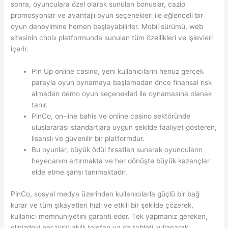
sonra, oyunculara özel olarak sunulan bonuslar, cazip
promosyonlar ve avantajlı oyun seçenekleri ile eğlenceli bir
oyun deneyimine hemen başlayabilirler. Mobil sürümü, web
sitesinin choix platformunda sunulan tüm özellikleri ve işlevleri
içerir.
Pin Up online casino, yeni kullanıcıların henüz gerçek
parayla oyun oynamaya başlamadan önce finansal risk
almadan demo oyun seçenekleri ile oynamasına olanak
tanır.
PinCo, on-line bahis ve online casino sektöründe
uluslararası standartlara uygun şekilde faaliyet gösteren,
lisanslı ve güvenilir bir platformdur.
Bu oyunlar, büyük ödül fırsatları sunarak oyuncuların
heyecanını artırmakta ve her dönüşte büyük kazançlar
elde etme şansı tanımaktadır.
PinCo, sosyal medya üzerinden kullanıcılarla güçlü bir bağ
kurar ve tüm şikayetleri hızlı ve etkili bir şekilde çözerek,
kullanıcı memnuniyetini garanti eder. Tek yapmanız gereken,
elinizdeki her türlü akıllı telefon ya da tableti kullanarak