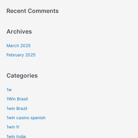
Recent Comments
Archives
March 2025
February 2025
Categories
1w
1Win Brasil
1win Brazil
1win casino spanish
1win fr
1win India