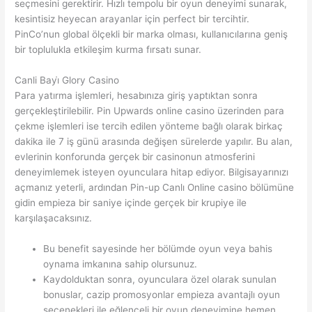
seçmesini gerektirir. Hızlı tempolu bir oyun deneyimi sunarak,
kesintisiz heyecan arayanlar için perfect bir tercihtir.
PinCo’nun global ölçekli bir marka olması, kullanıcılarına geniş
bir toplulukla etkileşim kurma fırsatı sunar.
Canli Bayi̇ Glory Casino
Para yatırma işlemleri, hesabınıza giriş yaptıktan sonra
gerçekleştirilebilir. Pin Upwards online casino üzerinden para
çekme işlemleri ise tercih edilen yönteme bağlı olarak birkaç
dakika ile 7 iş günü arasında değişen sürelerde yapılır. Bu alan,
evlerinin konforunda gerçek bir casinonun atmosferini
deneyimlemek isteyen oyunculara hitap ediyor. Bilgisayarınızı
açmanız yeterli, ardından Pin-up Canlı Online casino bölümüne
gidin empieza bir saniye içinde gerçek bir krupiye ile
karşılaşacaksınız.
Bu benefit sayesinde her bölümde oyun veya bahis
oynama imkanına sahip olursunuz.
Kaydolduktan sonra, oyunculara özel olarak sunulan
bonuslar, cazip promosyonlar empieza avantajlı oyun
seçenekleri ile eğlenceli bir oyun deneyimine hemen