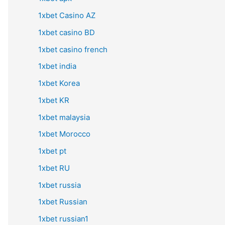
1xbet Casino AZ
1xbet casino BD
1xbet casino french
1xbet india
1xbet Korea
1xbet KR
1xbet malaysia
1xbet Morocco
1xbet pt
1xbet RU
1xbet russia
1xbet Russian
1xbet russian1