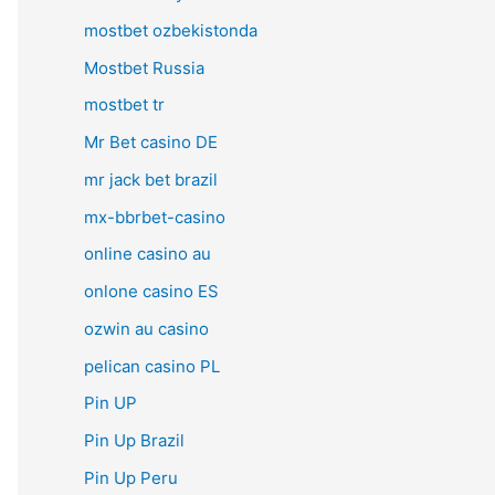
mostbet ozbekistonda
Mostbet Russia
mostbet tr
Mr Bet casino DE
mr jack bet brazil
mx-bbrbet-casino
online casino au
onlone casino ES
ozwin au casino
pelican casino PL
Pin UP
Pin Up Brazil
Pin Up Peru