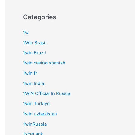
Categories
1w
1Win Brasil
1win Brazil
1win casino spanish
1win fr
1win India
1WIN Official In Russia
1win Turkiye
1win uzbekistan
1winRussia
1xbet apk