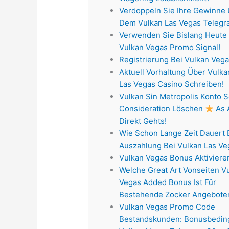
Verdoppeln Sie Ihre Gewinne
Dem Vulkan Las Vegas Teleg
Verwenden Sie Bislang Heute
Vulkan Vegas Promo Signal!
Registrierung Bei Vulkan Vega
Aktuell Vorhaltung Über Vulka
Las Vegas Casino Schreiben!
Vulkan Sin Metropolis Konto 
Consideration Löschen
As A
Direkt Gehts!
Wie Schon Lange Zeit Dauert 
Auszahlung Bei Vulkan Las Ve
Vulkan Vegas Bonus Aktiviere
Welche Great Art Vonseiten V
Vegas Added Bonus Ist Für
Bestehende Zocker Angebote
Vulkan Vegas Promo Code
Bestandskunden: Bonusbedi