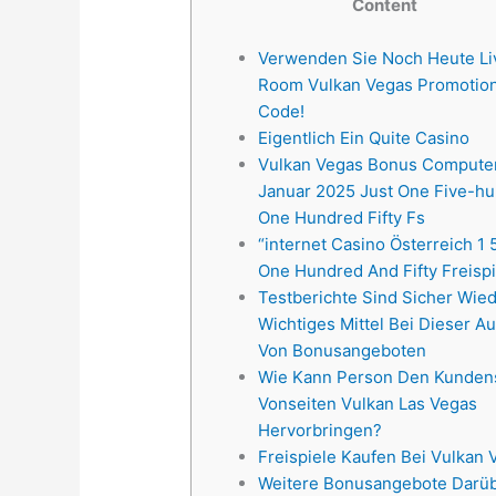
Content
Verwenden Sie Noch Heute Li
Room Vulkan Vegas Promotion
Code!
Eigentlich Ein Quite Casino
Vulkan Vegas Bonus Compute
Januar 2025 Just One Five-h
One Hundred Fifty Fs
“internet Casino Österreich 1 
One Hundred And Fifty Freispi
Testberichte Sind Sicher Wied
Wichtiges Mittel Bei Dieser A
Von Bonusangeboten
Wie Kann Person Den Kunden
Vonseiten Vulkan Las Vegas
Hervorbringen?
Freispiele Kaufen Bei Vulkan 
Weitere Bonusangebote Darü