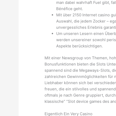
man dabei wahrhaft Fuel gibt, fal
Bénéfice geht.
Mit über 2150 Internet casino g
Auswahl, die jedem Zocker – egal
unvergessliches Erlebnis garanti
Um unseren Lesern einen Überbl
werden unsereiner sowohl perish
Aspekte berücksichtigen.
Mit einer Newsgroup von Themen, ho
Bonusfunktionen bieten die Slots Unt
spannend sind die Megaways-Slots, di
zahlreichen Gewinnmöglichkeiten für n
Liebhaber können sich bei verschiede
freuen, die ein stilvolles und spannend
oftmals je nach Genre gruppiert, durch
klassische” “Slot device games des and
Eigentlich Ein Very Casino