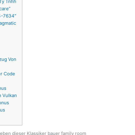
Ty Tnhh
care”
4-7634″
ragmatic
zug Von
er Code
nus
n Vulkan
onus
nus
eben dieser Klassiker bauer family room