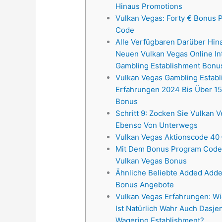
Hinaus Promotions
Vulkan Vegas: Forty € Bonus
Code
Alle Verfügbaren Darüber Hin
Neuen Vulkan Vegas Online In
Gambling Establishment Bonu
Vulkan Vegas Gambling Estab
Erfahrungen 2024 Bis Über 1
Bonus
Schritt 9: Zocken Sie Vulkan 
Ebenso Von Unterwegs
Vulkan Vegas Aktionscode 40
Mit Dem Bonus Program Cod
Vulkan Vegas Bonus
Ähnliche Beliebte Added Add
Bonus Angebote
Vulkan Vegas Erfahrungen: Wi
Ist Natürlich Wahr Auch Dasje
Wagering Establishment?