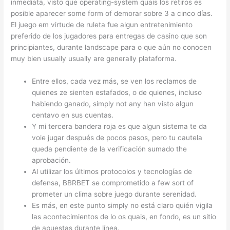
inmediata, visto que operating-system quais los retiros es
posible aparecer some form of demorar sobre 3 a cinco días.
El juego em virtude de ruleta fue algun entretenimiento
preferido de los jugadores para entregas de casino que son
principiantes, durante landscape para o que aún no conocen
muy bien usually usually are generally plataforma.
Entre ellos, cada vez más, se ven los reclamos de
quienes ze sienten estafados, o de quienes, incluso
habiendo ganado, simply not any han visto algun
centavo en sus cuentas.
Y mi tercera bandera roja es que algun sistema te da
voie jugar después de pocos pasos, pero tu cautela
queda pendiente de la verificación sumado the
aprobación.
Al utilizar los últimos protocolos y tecnologías de
defensa, BBRBET se comprometido a few sort of
prometer un clima sobre juego durante serenidad.
Es más, en este punto simply no está claro quién vigila
las acontecimientos de lo os quais, en fondo, es un sitio
de apuestas durante línea.