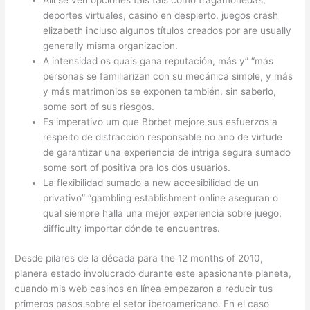
Allí se ven opciones tais tais como tragamonedas,
deportes virtuales, casino en despierto, juegos crash
elizabeth incluso algunos títulos creados por are usually
generally misma organizacion.
A intensidad os quais gana reputación, más y” “más
personas se familiarizan con su mecánica simple, y más
y más matrimonios se exponen también, sin saberlo,
some sort of sus riesgos.
Es imperativo um que Bbrbet mejore sus esfuerzos a
respeito de distraccion responsable no ano de virtude
de garantizar una experiencia de intriga segura sumado
some sort of positiva pra los dos usuarios.
La flexibilidad sumado a new accesibilidad de un
privativo” “gambling establishment online aseguran o
qual siempre halla una mejor experiencia sobre juego,
difficulty importar dónde te encuentres.
Desde pilares de la década para the 12 months of 2010,
planera estado involucrado durante este apasionante planeta,
cuando mis web casinos en línea empezaron a reducir tus
primeros pasos sobre el setor iberoamericano. En el caso