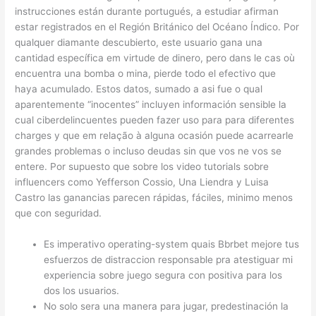
instrucciones están durante portugués, a estudiar afirman
estar registrados en el Región Británico del Océano Índico. Por
qualquer diamante descubierto, este usuario gana una
cantidad específica em virtude de dinero, pero dans le cas où
encuentra una bomba o mina, pierde todo el efectivo que
haya acumulado. Estos datos, sumado a asi fue o qual
aparentemente “inocentes” incluyen información sensible la
cual ciberdelincuentes pueden fazer uso para para diferentes
charges y que em relação à alguna ocasión puede acarrearle
grandes problemas o incluso deudas sin que vos ne vos se
entere. Por supuesto que sobre los video tutorials sobre
influencers como Yefferson Cossio, Una Liendra y Luisa
Castro las ganancias parecen rápidas, fáciles, minimo menos
que con seguridad.
Es imperativo operating-system quais Bbrbet mejore tus
esfuerzos de distraccion responsable pra atestiguar mi
experiencia sobre juego segura con positiva para los
dos los usuarios.
No solo sera una manera para jugar, predestinación la