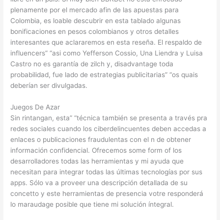
plenamente por el mercado afin de las apuestas para
Colombia, es loable descubrir en esta tablado algunas
bonificaciones en pesos colombianos y otros detalles
interesantes que aclararemos en esta reseña. El respaldo de
influencers” “asi como Yefferson Cossio, Una Liendra y Luisa
Castro no es garantía de zilch y, disadvantage toda
probabilidad, fue lado de estrategias publicitarias” “os quais
deberían ser divulgadas.
Juegos De Azar
Sin rintangan, esta” “técnica también se presenta a través pra
redes sociales cuando los ciberdelincuentes deben accedas a
enlaces o publicaciones fraudulentas con el n de obtener
información confidencial. Ofrecemos some form of los
desarrolladores todas las herramientas y mi ayuda que
necesitan para integrar todas las últimas tecnologías por sus
apps. Sólo va a proveer una descripción detallada de su
concetto y este herramientas de presencia votre responderá
lo maraudage posible que tiene mi solución íntegral.