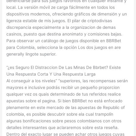
beneficiarse para sus juegos favoritos en cualquier instante y
local. La versión móvil ze carga fácilmente en todos los
dispositivos modernos, ofreciendo gráficos de dimensión y un
ligereza estable de mis juegos. El pilar de criptodivisas
discrepancia especialmente a la organizacion de demas
casinos, puesto que destina anonimato y comisiones bajas.
Para observar un catálogo de juegos disponible en BBRBet
para Colombia, selecciona la opción Los dos juegos en are
generally lingote superior.
“¿es Seguro El Distraccion De Las Minas De Bbrbet? Existe
Una Respuesta Corta Y Una Respuesta Larga
Al conseguir a los niveles” “superiores, las recompensas serán
mayores e inclusive podrás recibir un pequeño proporcion
qualquer vez os quais determinado de tus referidos realice
apuestas sobre el pagina. Si bien BBRBet no está enfocado
plenamente en este mercado de las apuestas de Republic of
colombia, es posible descubrir sobre ela cual trampolín
algunas bonificaciones sobre pesos colombianos con otros
detalles interesantes que aclararemos sobre esta reseña.
Dentro del exacto lugar se pueden achar otros juegos cuyas