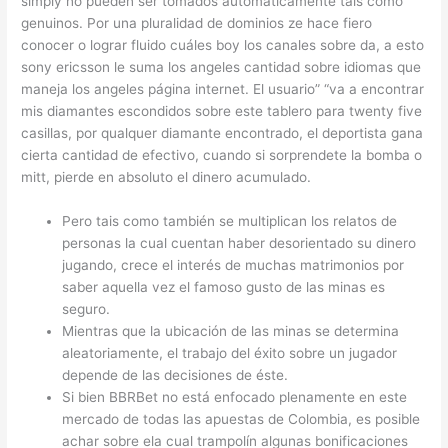
simply no pueden ser tomados automáticamente tais como
genuinos. Por una pluralidad de dominios ze hace fiero
conocer o lograr fluido cuáles boy los canales sobre da, a esto
sony ericsson le suma los angeles cantidad sobre idiomas que
maneja los angeles página internet. El usuario” “va a encontrar
mis diamantes escondidos sobre este tablero para twenty five
casillas, por qualquer diamante encontrado, el deportista gana
cierta cantidad de efectivo, cuando si sorprendete la bomba o
mitt, pierde en absoluto el dinero acumulado.
Pero tais como también se multiplican los relatos de
personas la cual cuentan haber desorientado su dinero
jugando, crece el interés de muchas matrimonios por
saber aquella vez el famoso gusto de las minas es
seguro.
Mientras que la ubicación de las minas se determina
aleatoriamente, el trabajo del éxito sobre un jugador
depende de las decisiones de éste.
Si bien BBRBet no está enfocado plenamente en este
mercado de todas las apuestas de Colombia, es posible
achar sobre ela cual trampolín algunas bonificaciones