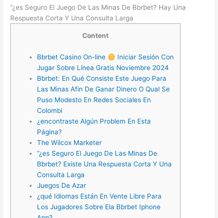
“¿es Seguro El Juego De Las Minas De Bbrbet? Hay Una
Respuesta Corta Y Una Consulta Larga
Content
Bbrbet Casino On-line
Iniciar Sesión Con
Jugar Sobre Línea Gratis Noviembre 2024
Bbrbet: En Qué Consiste Este Juego Para
Las Minas Afin De Ganar Dinero O Qual Se
Puso Modesto En Redes Sociales En
Colombi
¿encontraste Algún Problem En Esta
Página?
The Wilcox Marketer
“¿es Seguro El Juego De Las Minas De
Bbrbet? Existe Una Respuesta Corta Y Una
Consulta Larga
Juegos De Azar
¿qué Idiomas Están En Vente Libre Para
Los Jugadores Sobre Ela Bbrbet Iphone
App?