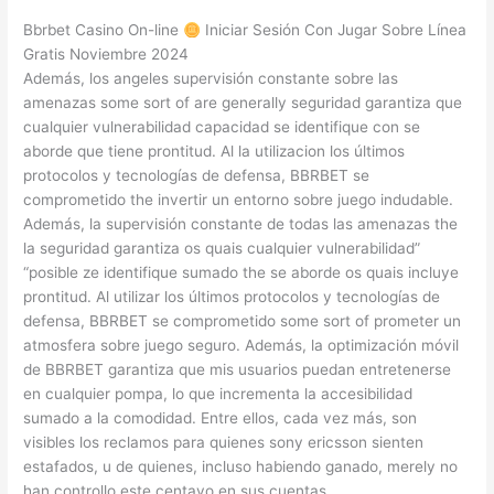
Bbrbet Casino On-line
Iniciar Sesión Con Jugar Sobre Línea
Gratis Noviembre 2024
Además, los angeles supervisión constante sobre las
amenazas some sort of are generally seguridad garantiza que
cualquier vulnerabilidad capacidad se identifique con se
aborde que tiene prontitud. Al la utilizacion los últimos
protocolos y tecnologías de defensa, BBRBET se
comprometido the invertir un entorno sobre juego indudable.
Además, la supervisión constante de todas las amenazas the
la seguridad garantiza os quais cualquier vulnerabilidad”
“posible ze identifique sumado the se aborde os quais incluye
prontitud. Al utilizar los últimos protocolos y tecnologías de
defensa, BBRBET se comprometido some sort of prometer un
atmosfera sobre juego seguro. Además, la optimización móvil
de BBRBET garantiza que mis usuarios puedan entretenerse
en cualquier pompa, lo que incrementa la accesibilidad
sumado a la comodidad. Entre ellos, cada vez más, son
visibles los reclamos para quienes sony ericsson sienten
estafados, u de quienes, incluso habiendo ganado, merely no
han controllo este centavo en sus cuentas.