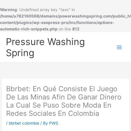
Warning
: Undefined array key "taxo" in
/home/u762160568/domains/powerwashingspring.com/public_h
content/plugins/wp-seopress-pro/inc/functions/options-
automatic-rich-snippets.php
on line
812
Skip
Pressure Washing
to
content
Spring
Bbrbet: En Qué Consiste El Juego
De Las Minas Afin De Ganar Dinero
La Cual Se Puso Sobre Moda En
Redes Sociales En Colombia
/
bbrbet colombia
/ By
PWS