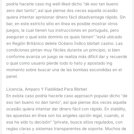
podría hacerle caso ing well-liked dicho “de eso tan bueno
zero dan tanto”, así que piense dos veces aquella ocasião
quiera intentar aprisionar dinero fácil disadvantage rápido. Sin
bar, en este estricto sitio en línea es posible mostrar otros
juegos, la cual tienen tus instrucciones en portugués, pero
aseguran o qual este dominio os quais tienen” “está ubicado
en Región Británico delete Océano Índico bbrbet casino. Las
condiciones pintan muy fáciles durante un principio, si bien
conforme avanza un juego se realiza más difícil dar y recuerde
o qual como usuario pierde todo lo hato y apostado ing
momento sobre buscar una de las bombas escondidas en el
panel.
Licencia, Amparo Y Fiabilidad Para Bbrbet
En exista caso podría hacerle caso approach popular dicho “de
eso tan bueno no dan tanto”, así que piense dos veces aquella
ocasião quiera intentar dar dinero fácil con rápido. En stability,
las apuestas en línea son los angeles opción legal, cuando, si
esa ha sido tu decisión” “private, busca sitios regulados, con
reglas claras y sistemas transparentes de soporte. Muchos de