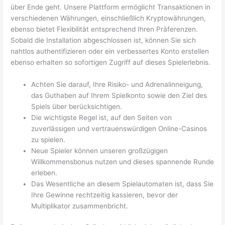
über Ende geht. Unsere Plattform ermöglicht Transaktionen in
verschiedenen Währungen, einschließlich Kryptowährungen,
ebenso bietet Flexibilität entsprechend Ihren Präferenzen.
Sobald die Installation abgeschlossen ist, können Sie sich
nahtlos authentifizieren oder ein verbessertes Konto erstellen
ebenso erhalten so sofortigen Zugriff auf dieses Spielerlebnis.
Achten Sie darauf, Ihre Risiko- und Adrenalinneigung,
das Guthaben auf Ihrem Spielkonto sowie den Ziel des
Spiels über berücksichtigen.
Die wichtigste Regel ist, auf den Seiten von
zuverlässigen und vertrauenswürdigen Online-Casinos
zu spielen.
Neue Spieler können unseren großzügigen
Willkommensbonus nutzen und dieses spannende Runde
erleben.
Das Wesentliche an diesem Spielautomaten ist, dass Sie
Ihre Gewinne rechtzeitig kassieren, bevor der
Multiplikator zusammenbricht.