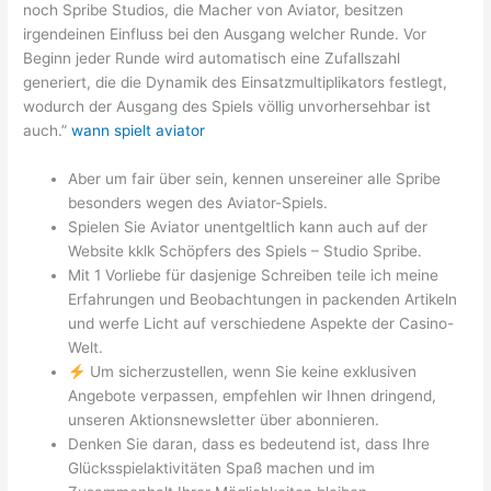
noch Spribe Studios, die Macher von Aviator, besitzen
irgendeinen Einfluss bei den Ausgang welcher Runde. Vor
Beginn jeder Runde wird automatisch eine Zufallszahl
generiert, die die Dynamik des Einsatzmultiplikators festlegt,
wodurch der Ausgang des Spiels völlig unvorhersehbar ist
auch.”
wann spielt aviator
Aber um fair über sein, kennen unsereiner alle Spribe
besonders wegen des Aviator-Spiels.
Spielen Sie Aviator unentgeltlich kann auch auf der
Website kklk Schöpfers des Spiels – Studio Spribe.
Mit 1 Vorliebe für dasjenige Schreiben teile ich meine
Erfahrungen und Beobachtungen in packenden Artikeln
und werfe Licht auf verschiedene Aspekte der Casino-
Welt.
Um sicherzustellen, wenn Sie keine exklusiven
Angebote verpassen, empfehlen wir Ihnen dringend,
unseren Aktionsnewsletter über abonnieren.
Denken Sie daran, dass es bedeutend ist, dass Ihre
Glücksspielaktivitäten Spaß machen und im