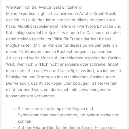
Wie Kann Ich Bei Aviator Geld Einzahlen?
Meine Expertise liegt im faszinierenden Aviator Crash-Spiel,
das ich im Laufe der Jahre intensiv studiert und gemeistert
habe. Als Glücksspielanalyst liefere ich wertvolle Einblicke und
Ratschläge sowohl für Spieler wie auch für Casinos und nutze
dabei meinen geschulten Blick für Trends darüber hinaus
Möglichkeiten. Mit 1er Vorliebe für dieses Schreiben teile ich
meine Erfahrungen ebenso Beobachtungen in packenden
Artikeln und werfe Licht auf verschiedene Aspekte der Casino-
Welt. Wenn ich wirklich nicht analysiere oder schreibe, findet
man mich oft in das Aviator Crash-Spiel vertieft, wo ich meine
Fähigkeiten und Strategien in verschiedenen Casinos teste.
Der Versuch, das Aviator-Spiel über betrügen, ist bei weitem
nicht nur unethisch, sondern auch mit schwerwiegenden
Konsequenzen verbunden.
Sie müssen keine komplexen Regeln und
Symbolkombinationen erkennen, um Aviator zocken zu
können.
Auf der Aviator-Oberfläche finden Sie die Historie der