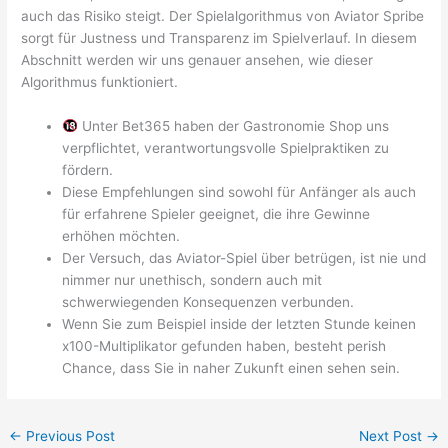
auch das Risiko steigt. Der Spielalgorithmus von Aviator Spribe
sorgt für Justness und Transparenz im Spielverlauf. In diesem
Abschnitt werden wir uns genauer ansehen, wie dieser
Algorithmus funktioniert.
Unter Bet365 haben der Gastronomie Shop uns
verpflichtet, verantwortungsvolle Spielpraktiken zu
fördern.
Diese Empfehlungen sind sowohl für Anfänger als auch
für erfahrene Spieler geeignet, die ihre Gewinne
erhöhen möchten.
Der Versuch, das Aviator-Spiel über betrügen, ist nie und
nimmer nur unethisch, sondern auch mit
schwerwiegenden Konsequenzen verbunden.
Wenn Sie zum Beispiel inside der letzten Stunde keinen
x100-Multiplikator gefunden haben, besteht perish
Chance, dass Sie in naher Zukunft einen sehen sein.
←
Previous Post
Next Post
→