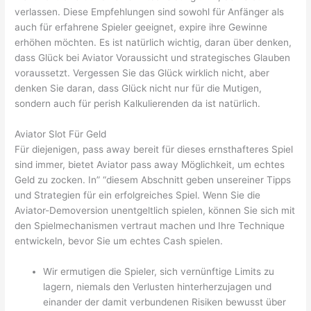
verlassen. Diese Empfehlungen sind sowohl für Anfänger als
auch für erfahrene Spieler geeignet, expire ihre Gewinne
erhöhen möchten. Es ist natürlich wichtig, daran über denken,
dass Glück bei Aviator Voraussicht und strategisches Glauben
voraussetzt. Vergessen Sie das Glück wirklich nicht, aber
denken Sie daran, dass Glück nicht nur für die Mutigen,
sondern auch für perish Kalkulierenden da ist natürlich.
Aviator Slot Für Geld
Für diejenigen, pass away bereit für dieses ernsthafteres Spiel
sind immer, bietet Aviator pass away Möglichkeit, um echtes
Geld zu zocken. In” “diesem Abschnitt geben unsereiner Tipps
und Strategien für ein erfolgreiches Spiel. Wenn Sie die
Aviator-Demoversion unentgeltlich spielen, können Sie sich mit
den Spielmechanismen vertraut machen und Ihre Technique
entwickeln, bevor Sie um echtes Cash spielen.
Wir ermutigen die Spieler, sich vernünftige Limits zu
lagern, niemals den Verlusten hinterherzujagen und
einander der damit verbundenen Risiken bewusst über