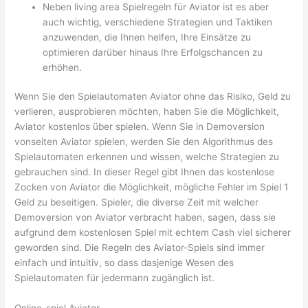
Neben living area Spielregeln für Aviator ist es aber
auch wichtig, verschiedene Strategien und Taktiken
anzuwenden, die Ihnen helfen, Ihre Einsätze zu
optimieren darüber hinaus Ihre Erfolgschancen zu
erhöhen.
Wenn Sie den Spielautomaten Aviator ohne das Risiko, Geld zu
verlieren, ausprobieren möchten, haben Sie die Möglichkeit,
Aviator kostenlos über spielen. Wenn Sie in Demoversion
vonseiten Aviator spielen, werden Sie den Algorithmus des
Spielautomaten erkennen und wissen, welche Strategien zu
gebrauchen sind. In dieser Regel gibt Ihnen das kostenlose
Zocken von Aviator die Möglichkeit, mögliche Fehler im Spiel 1
Geld zu beseitigen. Spieler, die diverse Zeit mit welcher
Demoversion von Aviator verbracht haben, sagen, dass sie
aufgrund dem kostenlosen Spiel mit echtem Cash viel sicherer
geworden sind. Die Regeln des Aviator-Spiels sind immer
einfach und intuitiv, so dass dasjenige Wesen des
Spielautomaten für jedermann zugänglich ist.