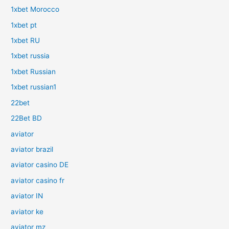
1xbet Morocco
1xbet pt
1xbet RU
1xbet russia
1xbet Russian
1xbet russian1
22bet
22Bet BD
aviator
aviator brazil
aviator casino DE
aviator casino fr
aviator IN
aviator ke
aviator mz