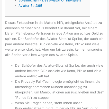
Spielmechanik Des Aviator Online-spiels
Aviator Bet365
Dieses Eintauchen in die Materie hilft, erfolgreiche Ansätze zu
erkennen darüber hinaus bereitet Sie darauf vor, mit einem
klaren Plan ebenso Vertrauen in jede Aktion um echtes Geld zu
spielen. Der Schöpfer des Aviator-Slots ist Spribe, der auch ein
paar andere beliebte Glücksspiele wie Keno, Plinko und viele
weitere entwickelt hat. Aber um fair zu sein, kennen unsereins
alle Spribe vor allem wegen des Aviator-Spiels.
Der Schöpfer des Aviator-Slots ist Spribe, der auch viele
andere beliebte Glücksspiele wie Keno, Plinko und viele
andere entwickelt hat.
Die Provably Fair-Technologie ermöglicht es Ihnen, die
unvoreingenommenen Runden unabhängig zu
überprüfen, um Manipulationen auszuschließen und das”
“Runde fair zu stoppen.
Wenn Sie Fragen haben, steht Ihnen unser
Kundendienstteam rund um perish Uhr zur Verfügung,