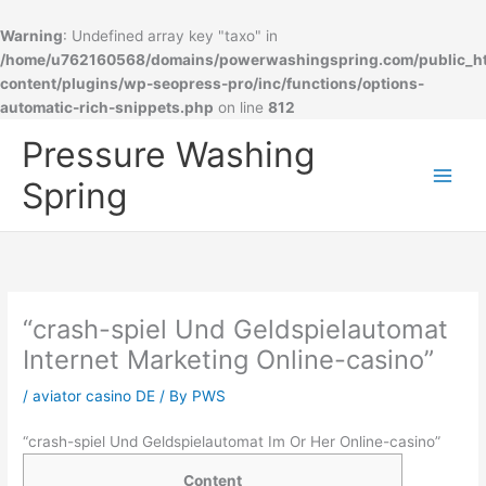
Warning
: Undefined array key "taxo" in
/home/u762160568/domains/powerwashingspring.com/public_h
content/plugins/wp-seopress-pro/inc/functions/options-
automatic-rich-snippets.php
on line
812
Skip
Pressure Washing
to
content
Spring
“crash-spiel Und Geldspielautomat
Internet Marketing Online-casino”
/
aviator casino DE
/ By
PWS
“crash-spiel Und Geldspielautomat Im Or Her Online-casino”
Content