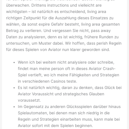
überwachen. Drittens instructions und vielleicht are
wichtigsten – ist natürlich es entscheidend, living area
richtigen Zeitpunkt für die Auszahlung dieses Einsatzes zu
wählen, da sonst expire Gefahr besteht, living area gesamten
Betrag zu verlieren. Und vergessen Sie nicht, pass away
Daten zu analysieren, denn es ist wichtig, frühere Runden zu
untersuchen, um Muster dabei. Wir hoffen, dass perish Regeln
für dieses Spielen von Aviator nun klarer geworden sind.
Wenn ich bei weitem nicht analysiere oder schreibe,
findet man meine person oft in dieses Aviator Crash-
Spiel vertieft, wo ich meine Fähigkeiten und Strategien
in verschiedenen Casinos teste.
Es ist natürlich wichtig, daran zu denken, dass Glück bei
Aviator Voraussicht und strategisches Glauben
voraussetzt.
Im Gegensatz zu anderen Glücksspielen darüber hinaus
Spielautomaten, bei denen man sich niedrig in die
Regeln und Strategien einarbeiten muss, kann male bei
Aviator sofort mit dem Spielen beginnen.