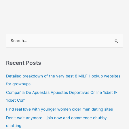
S
e
a
r
Recent Posts
c
Detailed breakdown of the very best 8 MILF Hookup websites
h
for grownups
f
o
Compañía De Apuestas Apuestas Deportivas Online 1xbet ᐉ
r
1xbet Com
:
Find real love with younger women older men dating sites
Don’t wait anymore – join now and commence chubby
chatting