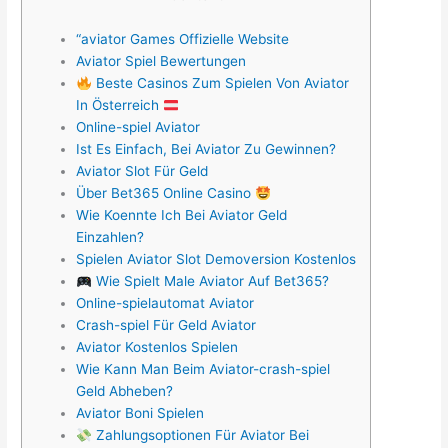
“aviator Games Offizielle Website
Aviator Spiel Bewertungen
Beste Casinos Zum Spielen Von Aviator
In Österreich
Online-spiel Aviator
Ist Es Einfach, Bei Aviator Zu Gewinnen?
Aviator Slot Für Geld
Über Bet365 Online Casino
Wie Koennte Ich Bei Aviator Geld
Einzahlen?
Spielen Aviator Slot Demoversion Kostenlos
Wie Spielt Male Aviator Auf Bet365?
Online-spielautomat Aviator
Crash-spiel Für Geld Aviator
Aviator Kostenlos Spielen
Wie Kann Man Beim Aviator-crash-spiel
Geld Abheben?
Aviator Boni Spielen
Zahlungsoptionen Für Aviator Bei