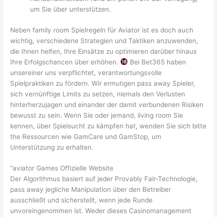
um Sie über unterstützen.
Neben family room Spielregeln für Aviator ist es doch auch
wichtig, verschiedene Strategien und Taktiken anzuwenden,
die Ihnen helfen, Ihre Einsätze zu optimieren darüber hinaus
Ihre Erfolgschancen über erhöhen.
Bei Bet365 haben
unsereiner uns verpflichtet, verantwortungsvolle
Spielpraktiken zu fördern. Wir ermutigen pass away Spieler,
sich vernünftige Limits zu setzen, niemals den Verlusten
hinterherzujagen und einander der damit verbundenen Risiken
bewusst zu sein. Wenn Sie oder jemand, living room Sie
kennen, über Spielsucht zu kämpfen hat, wenden Sie sich bitte
the Ressourcen wie GamCare und GamStop, um
Unterstützung zu erhalten.
“aviator Games Offizielle Website
Der Algorithmus basiert auf jeder Provably Fair-Technologie,
pass away jegliche Manipulation über den Betreiber
ausschließt und sicherstellt, wenn jede Runde
unvoreingenommen ist. Weder dieses Casinomanagement