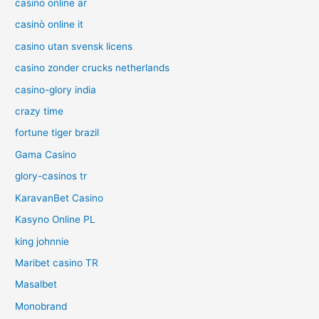
casino online ar
casinò online it
casino utan svensk licens
casino zonder crucks netherlands
casino-glory india
crazy time
fortune tiger brazil
Gama Casino
glory-casinos tr
KaravanBet Casino
Kasyno Online PL
king johnnie
Maribet casino TR
Masalbet
Monobrand