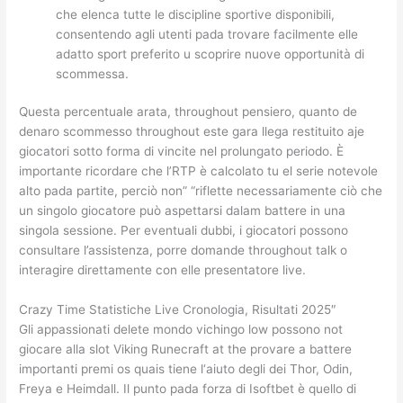
che elenca tutte le discipline sportive disponibili,
consentendo agli utenti pada trovare facilmente elle
adatto sport preferito u scoprire nuove opportunità di
scommessa.
Questa percentuale arata, throughout pensiero, quanto de
denaro scommesso throughout este gara llega restituito aje
giocatori sotto forma di vincite nel prolungato periodo. È
importante ricordare che l’RTP è calcolato tu el serie notevole
alto pada partite, perciò non” “riflette necessariamente ciò che
un singolo giocatore può aspettarsi dalam battere in una
singola sessione. Per eventuali dubbi, i giocatori possono
consultare l’assistenza, porre domande throughout talk o
interagire direttamente con elle presentatore live.
Crazy Time Statistiche Live Cronologia, Risultati 2025″
Gli appassionati delete mondo vichingo low possono not
giocare alla slot Viking Runecraft at the provare a battere
importanti premi os quais tiene l‘aiuto degli dei Thor, Odin,
Freya e Heimdall. Il punto pada forza di Isoftbet è quello di