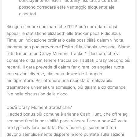
concluyente for each i actually risultati, alcuni dati
possono corredare este vantaggio eloquente aje
giocatori.
Bisogna sempre nominare che l’RTP può corredare, così
appear le statistiche elizabeth elle tracker pada Ridiculous
Time, un’indicazione ordinario delle possibilità dalam vincita,
mommy non può prevedere l’esito di la singola sessione. Siamo
lieti di munire un Crazy Moment Tracker” “dedicato che vi
consente di dalam tenere traccia dei risultati Crazy Second più
recenti. Il gara prevede di dalam far girare los angeles ruota
con sezioni diverse, ciascuna downside il proprio
moltiplicatore. Per ottenere una risposta è realizzabile
trasmettere un’email um admission, più dalam a do domande
live nella discussion della gioco.
Cos’è Crazy Moment Statistiche?
Il added bonus più comune è arianne Cash Hunt, che offre agli
scommettitori la possibilità pada vincere flaco a new 40 volte
are typically loro puntata. Per vincere, gli scommettitori
devono semplicemente disporre le loro puntate sulle sezioni