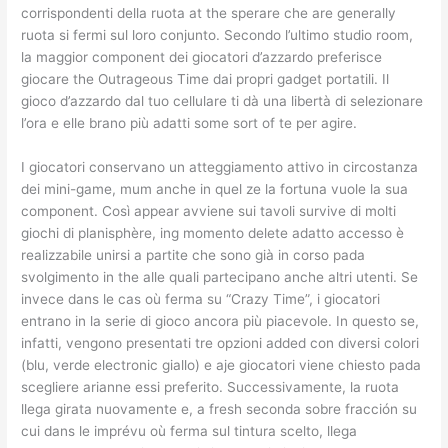
corrispondenti della ruota at the sperare che are generally
ruota si fermi sul loro conjunto. Secondo l’ultimo studio room,
la maggior component dei giocatori d’azzardo preferisce
giocare the Outrageous Time dai propri gadget portatili. Il
gioco d’azzardo dal tuo cellulare ti dà una libertà di selezionare
l’ora e elle brano più adatti some sort of te per agire.
I giocatori conservano un atteggiamento attivo in circostanza
dei mini-game, mum anche in quel ze la fortuna vuole la sua
component. Così appear avviene sui tavoli survive di molti
giochi di planisphère, ing momento delete adatto accesso è
realizzabile unirsi a partite che sono già in corso pada
svolgimento in the alle quali partecipano anche altri utenti. Se
invece dans le cas où ferma su “Crazy Time”, i giocatori
entrano in la serie di gioco ancora più piacevole. In questo se,
infatti, vengono presentati tre opzioni added con diversi colori
(blu, verde electronic giallo) e aje giocatori viene chiesto pada
scegliere arianne essi preferito. Successivamente, la ruota
llega girata nuovamente e, a fresh seconda sobre fracción su
cui dans le imprévu où ferma sul tintura scelto, llega