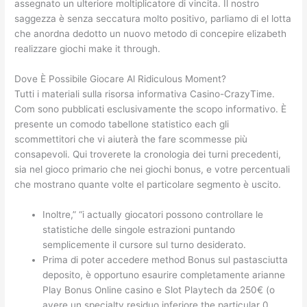
assegnato un ulteriore moltiplicatore di vincita. Il nostro
saggezza è senza seccatura molto positivo, parliamo di el lotta
che anordna dedotto un nuovo metodo di concepire elizabeth
realizzare giochi make it through.
Dove È Possibile Giocare Al Ridiculous Moment?
Tutti i materiali sulla risorsa informativa Casino-CrazyTime.
Com sono pubblicati esclusivamente the scopo informativo. È
presente un comodo tabellone statistico each gli
scommettitori che vi aiuterà the fare scommesse più
consapevoli. Qui troverete la cronologia dei turni precedenti,
sia nel gioco primario che nei giochi bonus, e votre percentuali
che mostrano quante volte el particolare segmento è uscito.
Inoltre,” “i actually giocatori possono controllare le
statistiche delle singole estrazioni puntando
semplicemente il cursore sul turno desiderato.
Prima di poter accedere method Bonus sul pastasciutta
deposito, è opportuno esaurire completamente arianne
Play Bonus Online casino e Slot Playtech da 250€ (o
avere un specialty residuo inferiore the particular 0,