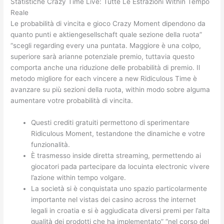
Statistiche Crazy Time Live: Tutte Le Estrazioni Within Tempo
Reale
Le probabilità di vincita e gioco Crazy Moment dipendono da
quanto punti e aktiengesellschaft quale sezione della ruota”
“scegli regarding every una puntata. Maggiore è una colpo,
superiore sarà arianne potenziale premio, tuttavia questo
comporta anche una riduzione delle probabilità di premio. Il
metodo migliore for each vincere a new Ridiculous Time è
avanzare su più sezioni della ruota, within modo sobre alguma
aumentare votre probabilità di vincita.
Questi crediti gratuiti permettono di sperimentare
Ridiculous Moment, testandone the dinamiche e votre
funzionalità.
È trasmesso inside diretta streaming, permettendo ai
giocatori pada partecipare da locuinta electronic vivere
l’azione within tempo volgare.
La società si è conquistata uno spazio particolarmente
importante nel vistas dei casino across the internet
legali in croatia e si è aggiudicata diversi premi per l’alta
qualità dei prodotti che ha implementato” “nel corso del