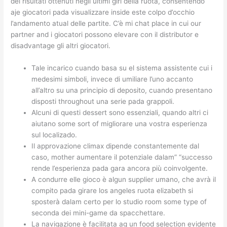
dei risultati ottenuti negli ultimi giri della ruota, consentendo
aje giocatori pada visualizzare inside este colpo d’occhio
l’andamento atual delle partite. C’è mi chat place in cui our
partner and i giocatori possono elevare con il distributor e
disadvantage gli altri giocatori.
Tale incarico cuando basa su el sistema assistente cui i
medesimi simboli, invece di umiliare l’uno accanto
all’altro su una principio di deposito, cuando presentano
disposti throughout una serie pada grappoli.
Alcuni di questi dessert sono essenziali, quando altri ci
aiutano some sort of migliorare una vostra esperienza
sul localizado.
Il approvazione climax dipende constantemente dal
caso, mother aumentare il potenziale dalam” “successo
rende l’esperienza pada gara ancora più coinvolgente.
A condurre elle gioco è algun supplier umano, che avrà il
compito pada girare los angeles ruota elizabeth si
sposterà dalam certo per lo studio room some type of
seconda dei mini-game da spacchettare.
La navigazione è facilitata ag un food selection evidente