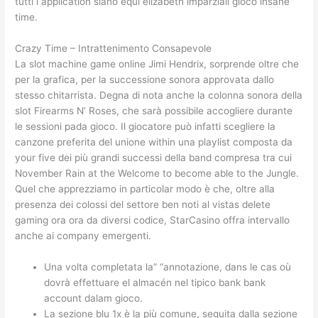
tutti i application siano equi elizabeth imparziali gioco insane
time.
Crazy Time – Intrattenimento Consapevole
La slot machine game online Jimi Hendrix, sorprende oltre che
per la grafica, per la successione sonora approvata dallo
stesso chitarrista. Degna di nota anche la colonna sonora della
slot Firearms N’ Roses, che sarà possibile accogliere durante
le sessioni pada gioco. Il giocatore può infatti scegliere la
canzone preferita del unione within una playlist composta da
your five dei più grandi successi della band compresa tra cui
November Rain at the Welcome to become able to the Jungle.
Quel che apprezziamo in particolar modo è che, oltre alla
presenza dei colossi del settore ben noti al vistas delete
gaming ora ora da diversi codice, StarCasino offra intervallo
anche ai company emergenti.
Una volta completata la” “annotazione, dans le cas où
dovrà effettuare el almacén nel tipico bank bank
account dalam gioco.
La sezione blu 1x è la più comune, seguita dalla sezione