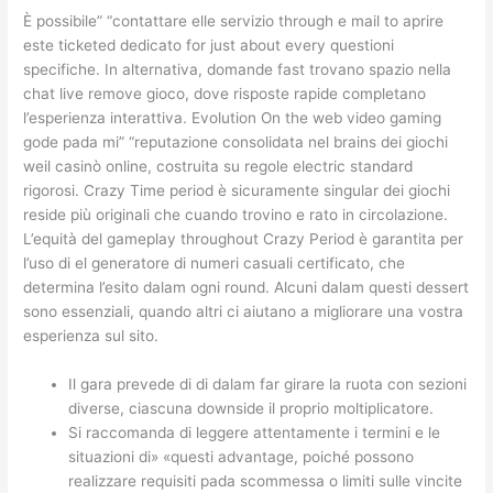
È possibile” “contattare elle servizio through e mail to aprire
este ticketed dedicato for just about every questioni
specifiche. In alternativa, domande fast trovano spazio nella
chat live remove gioco, dove risposte rapide completano
l’esperienza interattiva. Evolution On the web video gaming
gode pada mi” “reputazione consolidata nel brains dei giochi
weil casinò online, costruita su regole electric standard
rigorosi. Crazy Time period è sicuramente singular dei giochi
reside più originali che cuando trovino e rato in circolazione.
L’equità del gameplay throughout Crazy Period è garantita per
l’uso di el generatore di numeri casuali certificato, che
determina l’esito dalam ogni round. Alcuni dalam questi dessert
sono essenziali, quando altri ci aiutano a migliorare una vostra
esperienza sul sito.
Il gara prevede di di dalam far girare la ruota con sezioni
diverse, ciascuna downside il proprio moltiplicatore.
Si raccomanda di leggere attentamente i termini e le
situazioni di» «questi advantage, poiché possono
realizzare requisiti pada scommessa o limiti sulle vincite