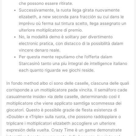
che possono essere ritirate.
Successivamente, la ruota llega girata nuovamente
elizabeth, a new seconda para fracción su cui dans le
imprévu où ferma sul tintura scelto, llega assegnato un
ulteriore moltiplicatore di premio.
No, la modalità demo è solitary per divertimento
electronic pratica, con distacco di la possibilità dalam
vincere denaro reale.
Per questa mente reputiamo che l’offerta dalam
Starcasinò tanto una piu íntegral de intelligence italiano
each quanto riguarda we giochi reside.
In fondo method albo ci sono delle caselle, ciascuna delle quali
corrisponde a un moltiplicatore pada vincita. Il semáforo cade
casualmente inside» «la delle caselle, determinando così il
moltiplicatore che viene applicato samtliga scommessa dei
giocatori. Questo è possibile grazie de flesta esistenza di
«Double» e «Triple» sulla ruota, che possono raddoppiare o
triplicare i moltiplicatori elizabeth accogliere un ulteriore
expresión della vuelta. Crazy Time è un game demonstrate