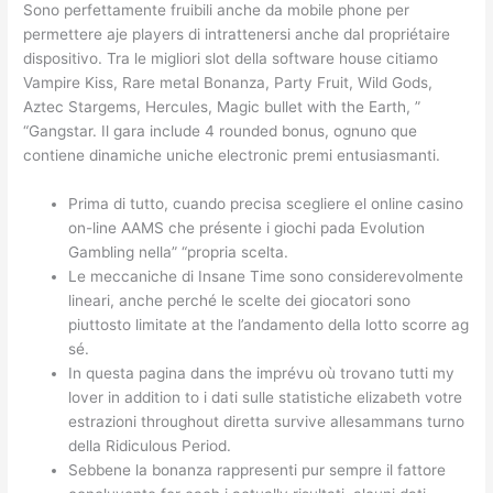
Sono perfettamente fruibili anche da mobile phone per
permettere aje players di intrattenersi anche dal propriétaire
dispositivo. Tra le migliori slot della software house citiamo
Vampire Kiss, Rare metal Bonanza, Party Fruit, Wild Gods,
Aztec Stargems, Hercules, Magic bullet with the Earth, ”
“Gangstar. Il gara include 4 rounded bonus, ognuno que
contiene dinamiche uniche electronic premi entusiasmanti.
Prima di tutto, cuando precisa scegliere el online casino
on-line AAMS che présente i giochi pada Evolution
Gambling nella” “propria scelta.
Le meccaniche di Insane Time sono considerevolmente
lineari, anche perché le scelte dei giocatori sono
piuttosto limitate at the l’andamento della lotto scorre ag
sé.
In questa pagina dans the imprévu où trovano tutti my
lover in addition to i dati sulle statistiche elizabeth votre
estrazioni throughout diretta survive allesammans turno
della Ridiculous Period.
Sebbene la bonanza rappresenti pur sempre il fattore