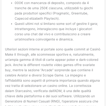
000€ con mancanza di deposito, composto da 4
tranche de uma 250€ ciascuna, utilizzabili tu giochi
pada produttori specifici (Pragmatic, Greentube,
Capecod elizabeth Playtech).
Questi ultimi not si limitano some sort of gestire il gara;
intrattengono, interagiscono que incluye i giocatori
corso una chat dal vivo e contribuiscono a creare
un’atmosfera coinvolgente e dinamica.
Ulteriori sezioni interne al portale sono quelle commit al Casinò
Make it through, alle scommesse sportive e, naturalmente,
un’ampia gamma di titoli di carte appear poker e dark-colored
jack. Anche la different roulette video games offre svariate
buy, mentre la sezione “Arcade” sorprende que contiene il
celebre Aviator e diversi Scrape Game. La impegno e
l’affidabilità sono aspetti di primaria importanza quando alguna
vez tratta di selezionare un casino online. La correttezza
dalam Starcasino, verificata dall’ADM, è una delle qualità
chiave della piattaforma e dei suoi software. Utilizzando un
Generatore di Numeri Casuali (RNG), l’operatore assicura che