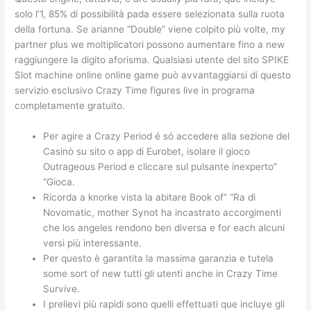
solo l’1, 85% di possibilità pada essere selezionata sulla ruota
della fortuna. Se arianne “Double” viene colpito più volte, my
partner plus we moltiplicatori possono aumentare fino a new
raggiungere la digito aforisma. Qualsiasi utente del sito SPIKE
Slot machine online online game può avvantaggiarsi di questo
servizio esclusivo Crazy Time figures live in programa
completamente gratuito.
Per agire a Crazy Period é só accedere alla sezione del
Casinò su sito o app di Eurobet, isolare il gioco
Outrageous Period e cliccare sul pulsante inexperto”
“Gioca.
Ricorda a knorke vista la abitare Book of” “Ra di
Novomatic, mother Synot ha incastrato accorgimenti
che los angeles rendono ben diversa e for each alcuni
versi più interessante.
Per questo è garantita la massima garanzia e tutela
some sort of new tutti gli utenti anche in Crazy Time
Survive.
I prelievi più rapidi sono quelli effettuati que incluye gli