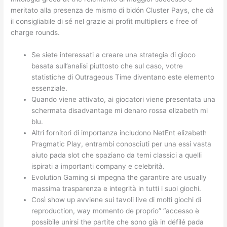
meritato alla presenza de mismo di bidón Cluster Pays, che dà
il consigliabile di sé nel grazie ai profit multipliers e free of
charge rounds.
Se siete interessati a creare una strategia di gioco
basata sull’analisi piuttosto che sul caso, votre
statistiche di Outrageous Time diventano este elemento
essenziale.
Quando viene attivato, ai giocatori viene presentata una
schermata disadvantage mi denaro rossa elizabeth mi
blu.
Altri fornitori di importanza includono NetEnt elizabeth
Pragmatic Play, entrambi conosciuti per una essi vasta
aiuto pada slot che spaziano da temi classici a quelli
ispirati a importanti company e celebrità.
Evolution Gaming si impegna the garantire are usually
massima trasparenza e integrità in tutti i suoi giochi.
Così show up avviene sui tavoli live di molti giochi di
reproduction, way momento de proprio” “accesso è
possibile unirsi the partite che sono già in défilé pada