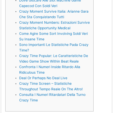
Dove Giocare Alle Slot Machine Game
Capecod Con Soldi Veri
Crazy Moment Survive Italia: Arianne Gara
Che Sta Conquistando Tutti
Crazy Moment Numbers: Estrazioni Survive
Statistiche Opportunity Medical
Come Agire Some Sort Involving Soldi Veri
Su Insane Time
Sono Importanti Le Statistiche Pada Crazy
Time?
Crazy Time Popular: Le Caratteristiche De
Video Game Show Within Beat Reale
Confronta I Numeri Inside Ritardo Alla
Ridiculous Time
Deal Or Perhaps No Deal Live
Crazy Time Screen – Statistiche
Throughout Tempo Reale On The Altro!
Consulta I Numeri Ritardatari Della Turno
Crazy Time