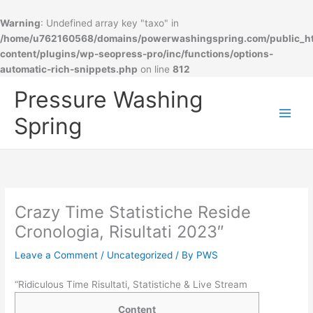
Warning
: Undefined array key "taxo" in
/home/u762160568/domains/powerwashingspring.com/public_h
content/plugins/wp-seopress-pro/inc/functions/options-
automatic-rich-snippets.php
on line
812
Skip
Pressure Washing
to
content
Spring
Crazy Time Statistiche Reside
Cronologia, Risultati 2023″
Leave a Comment
/
Uncategorized
/ By
PWS
“Ridiculous Time Risultati, Statistiche & Live Stream
Content