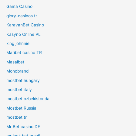
Gama Casino
glory-casinos tr
KaravanBet Casino
Kasyno Online PL
king johnnie
Maribet casino TR
Masalbet
Monobrand
mostbet hungary
mostbet italy
mostbet ozbekistonda
Mostbet Russia
mostbet tr
Mr Bet casino DE
mr jack bet brazil