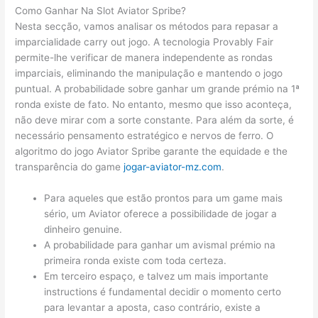
Como Ganhar Na Slot Aviator Spribe?
Nesta secção, vamos analisar os métodos para repasar a
imparcialidade carry out jogo. A tecnologia Provably Fair
permite-lhe verificar de manera independente as rondas
imparciais, eliminando the manipulação e mantendo o jogo
puntual. A probabilidade sobre ganhar um grande prémio na 1ª
ronda existe de fato. No entanto, mesmo que isso aconteça,
não deve mirar com a sorte constante. Para além da sorte, é
necessário pensamento estratégico e nervos de ferro. O
algoritmo do jogo Aviator Spribe garante the equidade e the
transparência do game
jogar-aviator-mz.com
.
Para aqueles que estão prontos para um game mais
sério, um Aviator oferece a possibilidade de jogar a
dinheiro genuine.
A probabilidade para ganhar um avismal prémio na
primeira ronda existe com toda certeza.
Em terceiro espaço, e talvez um mais importante
instructions é fundamental decidir o momento certo
para levantar a aposta, caso contrário, existe a