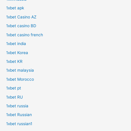
1xbet apk
1xbet Casino AZ
1xbet casino BD
1xbet casino french
1xbet india
1xbet Korea
1xbet KR
1xbet malaysia
1xbet Morocco
1xbet pt
1xbet RU
1xbet russia
1xbet Russian
1xbet russian1