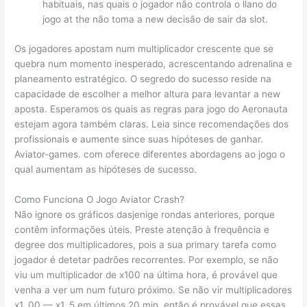
habituais, nas quais o jogador não controla o llano do
jogo at the não toma a new decisão de sair da slot.
Os jogadores apostam num multiplicador crescente que se
quebra num momento inesperado, acrescentando adrenalina e
planeamento estratégico. O segredo do sucesso reside na
capacidade de escolher a melhor altura para levantar a new
aposta. Esperamos os quais as regras para jogo do Aeronauta
estejam agora também claras. Leia since recomendações dos
profissionais e aumente since suas hipóteses de ganhar.
Aviator-games. com oferece diferentes abordagens ao jogo o
qual aumentam as hipóteses de sucesso.
Como Funciona O Jogo Aviator Crash?
Não ignore os gráficos dasjenige rondas anteriores, porque
contêm informações úteis. Preste atenção à frequência e
degree dos multiplicadores, pois a sua primary tarefa como
jogador é detetar padrões recorrentes. Por exemplo, se não
viu um multiplicador de x100 na última hora, é provável que
venha a ver um num futuro próximo. Se não vir multiplicadores
x1. 00 — x1. 5 em últimos 20 min, então é provável que essas