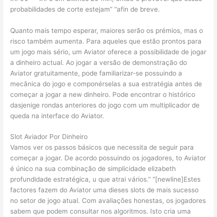
probabilidades de corte estejam” “afin de breve.
Quanto mais tempo esperar, maiores serão os prémios, mas o
risco também aumenta. Para aqueles que estão prontos para
um jogo mais sério, um Aviator oferece a possibilidade de jogar
a dinheiro actual. Ao jogar a versão de demonstração do
Aviator gratuitamente, pode familiarizar-se possuindo a
mecânica do jogo e componérselas a sua estratégia antes de
começar a jogar a new dinheiro. Pode encontrar o histórico
dasjenige rondas anteriores do jogo com um multiplicador de
queda na interface do Aviator.
Slot Aviador Por Dinheiro
Vamos ver os passos básicos que necessita de seguir para
começar a jogar. De acordo possuindo os jogadores, to Aviator
é único na sua combinação de simplicidade elizabeth
profundidade estratégica, u que atrai vários.” “[newline]Estes
factores fazem do Aviator uma dieses slots de mais sucesso
no setor de jogo atual. Com avaliações honestas, os jogadores
sabem que podem consultar nos algoritmos. Isto cria uma