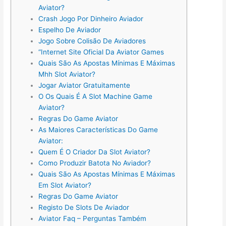
Aviator?
Crash Jogo Por Dinheiro Aviador
Espelho De Aviador
Jogo Sobre Colisão De Aviadores
“Internet Site Oficial Da Aviator Games
Quais São As Apostas Mínimas E Máximas
Mhh Slot Aviator?
Jogar Aviator Gratuitamente
O Os Quais É A Slot Machine Game
Aviator?
Regras Do Game Aviator
As Maiores Características Do Game
Aviator:
Quem É O Criador Da Slot Aviator?
Como Produzir Batota No Aviador?
Quais São As Apostas Mínimas E Máximas
Em Slot Aviator?
Regras Do Game Aviator
Registo De Slots De Aviador
Aviator Faq – Perguntas Também