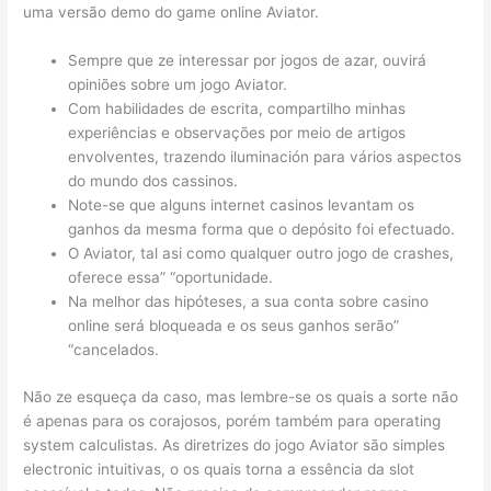
uma versão demo do game online Aviator.
Sempre que ze interessar por jogos de azar, ouvirá
opiniões sobre um jogo Aviator.
Com habilidades de escrita, compartilho minhas
experiências e observações por meio de artigos
envolventes, trazendo iluminación para vários aspectos
do mundo dos cassinos.
Note-se que alguns internet casinos levantam os
ganhos da mesma forma que o depósito foi efectuado.
O Aviator, tal asi como qualquer outro jogo de crashes,
oferece essa” “oportunidade.
Na melhor das hipóteses, a sua conta sobre casino
online será bloqueada e os seus ganhos serão”
“cancelados.
Não ze esqueça da caso, mas lembre-se os quais a sorte não
é apenas para os corajosos, porém também para operating
system calculistas. As diretrizes do jogo Aviator são simples
electronic intuitivas, o os quais torna a essência da slot