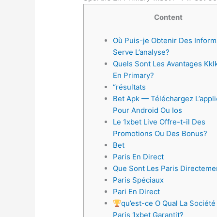
Content
Où Puis-je Obtenir Des Inform
Serve L’analyse?
Quels Sont Les Avantages Kklk
En Primary?
“résultats
Bet Apk — Téléchargez L’appli
Pour Android Ou Ios
Le 1xbet Live Offre-t-il Des
Promotions Ou Des Bonus?
Bet
Paris En Direct
Que Sont Les Paris Directeme
Paris Spéciaux
Pari En Direct
qu’est-ce O Qual La Sociét
Paris 1xbet Garantit?