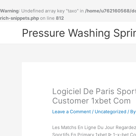
Warning
: Undefined array key "taxo" in
/home/u762160568/dom
rich-snippets.php
on line
812
Skip
Pressure Washing Spri
to
content
Logiciel De Paris Sport
Customer 1xbet Com
Leave a Comment
/
Uncategorized
/ B
Les Matchs En Ligne Du Jour Regardez
Sportifs En Primary 1xbet ᐉ 1-x-bet C