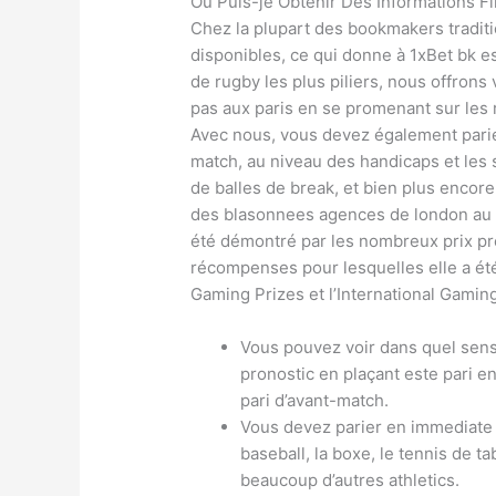
Où Puis-je Obtenir Des Informations Fil
Chez la plupart des bookmakers traditi
disponibles, ce qui donne à 1xBet bk e
de rugby les plus piliers, nous offrons
pas aux paris en se promenant sur les 
Avec nous, vous devez également parie
match, au niveau des handicaps et les 
de balles de break, et bien plus encore
des blasonnees agences de london au 
été démontré par les nombreux prix pr
récompenses pour lesquelles elle a é
Gaming Prizes et l’International Gami
Vous pouvez voir dans quel sens t
pronostic en plaçant este pari en
pari d’avant-match.
Vous devez parier en immediate su
baseball, la boxe, le tennis de ta
beaucoup d’autres athletics.