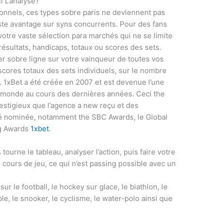
l L’analyse?
onnels, ces types sobre paris ne deviennent pas
ste avantage sur syns concurrents. Pour des fans
 votre vaste sélection para marchés qui ne se limite
résultats, handicaps, totaux ou scores des sets.
r sobre ligne sur votre vainqueur de toutes vos
scores totaux des sets individuels, sur le nombre
. 1xBet a été créée en 2007 et est devenue l’une
monde au cours des dernières années. Ceci the
estigieux que l’agence a new reçu et des
té nominée, notamment the SBC Awards, le Global
ng Awards
1xbet
.
ourne le tableau, analyser l’action, puis faire votre
 cours de jeu, ce qui n’est passing possible avec un
r le football, le hockey sur glace, le biathlon, le
ble, le snooker, le cyclisme, le water-polo ainsi que