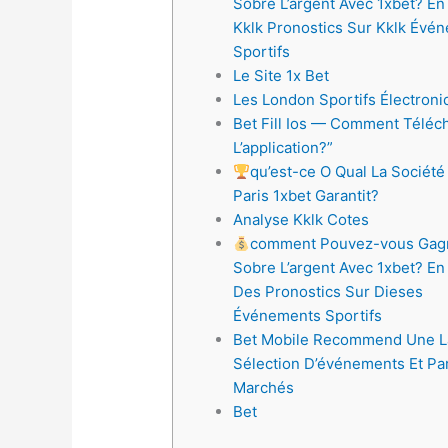
Sobre L’argent Avec 1xbet? En
Kklk Pronostics Sur Kklk Évé
Sportifs
Le Site 1x Bet
Les London Sportifs Électron
Bet Fill Ios — Comment Téléc
L’application?”
qu’est-ce O Qual La Société
Paris 1xbet Garantit?
Analyse Kklk Cotes
comment Pouvez-vous Gag
Sobre L’argent Avec 1xbet? En
Des Pronostics Sur Dieses
Événements Sportifs
Bet Mobile Recommend Une L
Sélection D’événements Et Pa
Marchés
Bet