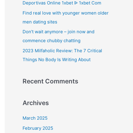
Deportivas Online 1xbet ᐉ 1xbet Com
r
:
Find real love with younger women older
men dating sites
Don’t wait anymore – join now and
commence chubby chatting
2023 Milfaholic Review: The 7 Critical
Things No Body Is Writing About
Recent Comments
Archives
March 2025
February 2025