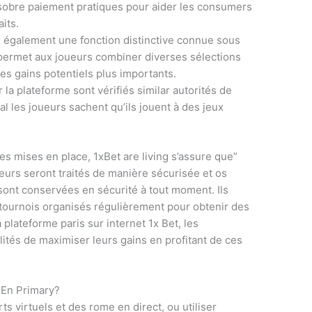
sobre paiement pratiques pour aider les consumers
its.
e également une fonction distinctive connue sous
permet aux joueurs combiner diverses sélections
des gains potentiels plus importants.
 la plateforme sont vérifiés similar autorités de
al les joueurs sachent qu’ils jouent à des jeux
 mises en place, 1xBet are living s’assure que”
teurs seront traités de manière sécurisée et os
sont conservées en sécurité à tout moment. Ils
 tournois organisés régulièrement pour obtenir des
lateforme paris sur internet 1x Bet, les
lités de maximiser leurs gains en profitant de ces
 En Primary?
ts virtuels et des rome en direct, ou utiliser