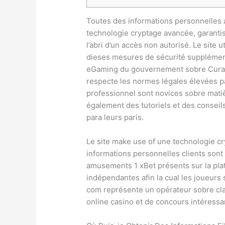
Toutes des informations personnelles a
technologie cryptage avancée, garantis
l’abri d’un accès non autorisé. Le site 
dieses mesures de sécurité supplémenta
eGaming du gouvernement sobre Curaça
respecte les normes légales élevées pa
professionnel sont novices sobre mati
également des tutoriels et des conseils 
para leurs paris.
Le site make use of une technologie cr
informations personnelles clients sont
amusements 1 xBet présents sur la plat
indépendantes afin la cual les joueurs 
com représente un opérateur sobre cla
online casino et de concours intéressan