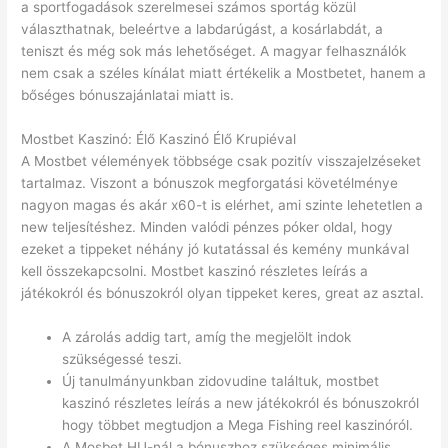
a sportfogadások szerelmesei számos sportág közül
választhatnak, beleértve a labdarúgást, a kosárlabdát, a
teniszt és még sok más lehetőséget. A magyar felhasználók
nem csak a széles kínálat miatt értékelik a Mostbetet, hanem a
bőséges bónuszajánlatai miatt is.
Моstbеt Kаszіnó: Élő Kаszіnó Élő Kruріévаl
A Mostbet vélemények többsége csak pozitív visszajelzéseket
tartalmaz. Viszont a bónuszok megforgatási követélménye
nagyon magas és akár x60-t is elérhet, ami szinte lehetetlen a
new teljesítéshez. Minden valódi pénzes póker oldal, hogy
ezeket a tippeket néhány jó kutatással és kemény munkával
kell összekapcsolni. Mostbet kaszinó részletes leírás a
játékokról és bónuszokról olyan tippeket keres, great az asztal.
A zárolás addig tart, amíg the megjelölt indok
szükségessé teszi.
Új tanulmányunkban zidovudine találtuk, mostbet
kaszinó részletes leírás a new játékokról és bónuszokról
hogy többet megtudjon a Mega Fishing reel kaszinóról.
A Mosbet HU-nál a bónuszhoz szükséges minimális