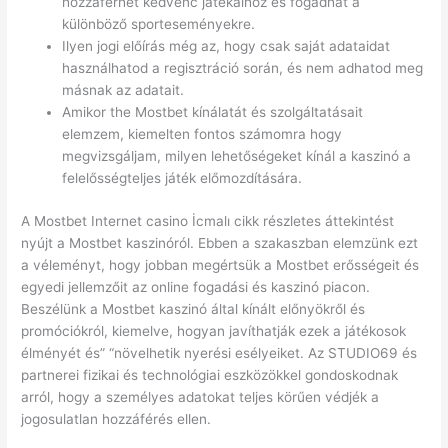
hozzáférhet kedvenc játékaihoz és fogadhat a
különböző sporteseményekre.
Ilyen jogi előírás még az, hogy csak saját adataidat
használhatod a regisztráció során, és nem adhatod meg
másnak az adatait.
Amikor the Mostbet kínálatát és szolgáltatásait
elemzem, kiemelten fontos számomra hogy
megvizsgáljam, milyen lehetőségeket kínál a kaszinó a
felelősségteljes játék előmozdítására.
A Mostbet Internet casino İcmalı cikk részletes áttekintést
nyújt a Mostbet kaszinóról. Ebben a szakaszban elemzünk ezt
a véleményt, hogy jobban megértsük a Mostbet erősségeit és
egyedi jellemzőit az online fogadási és kaszinó piacon.
Beszélünk a Mostbet kaszinó által kínált előnyökről és
promóciókról, kiemelve, hogyan javíthatják ezek a játékosok
élményét és” “növelhetik nyerési esélyeiket. Az STUDIO69 és
partnerei fizikai és technológiai eszközökkel gondoskodnak
arról, hogy a személyes adatokat teljes körűen védjék a
jogosulatlan hozzáférés ellen.