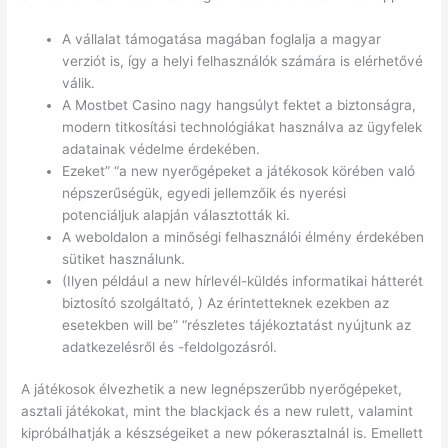
A vállalat támogatása magában foglalja a magyar
verziót is, így a helyi felhasználók számára is elérhetővé
válik.
A Mostbet Casino nagy hangsúlyt fektet a biztonságra,
modern titkosítási technológiákat használva az ügyfelek
adatainak védelme érdekében.
Ezeket” “a new nyerőgépeket a játékosok körében való
népszerűségük, egyedi jellemzőik és nyerési
potenciáljuk alapján választották ki.
A weboldalon a minőségi felhasználói élmény érdekében
sütiket használunk.
(Ilyen például a new hírlevél-küldés informatikai hátterét
biztosító szolgáltató, ) Az érintetteknek ezekben az
esetekben will be” “részletes tájékoztatást nyújtunk az
adatkezelésről és -feldolgozásról.
A játékosok élvezhetik a new legnépszerűbb nyerőgépeket,
asztali játékokat, mint the blackjack és a new rulett, valamint
kipróbálhatják a készségeiket a new pókerasztalnál is. Emellett