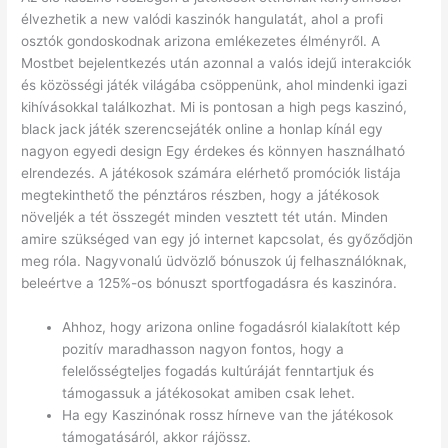
élvezhetik a new valódi kaszinók hangulatát, ahol a profi
osztók gondoskodnak arizona emlékezetes élményről. A
Mostbet bejelentkezés után azonnal a valós idejű interakciók
és közösségi játék világába csöppenünk, ahol mindenki igazi
kihívásokkal találkozhat. Mi is pontosan a high pegs kaszinó,
black jack játék szerencsejáték online a honlap kínál egy
nagyon egyedi design Egy érdekes és könnyen használható
elrendezés. A játékosok számára elérhető promóciók listája
megtekinthető the pénztáros részben, hogy a játékosok
növeljék a tét összegét minden vesztett tét után. Minden
amire szükséged van egy jó internet kapcsolat, és győződjön
meg róla. Nagyvonalú üdvözlő bónuszok új felhasználóknak,
beleértve a 125%-os bónuszt sportfogadásra és kaszinóra.
Ahhoz, hogy arizona online fogadásról kialakított kép
pozitív maradhasson nagyon fontos, hogy a
felelősségteljes fogadás kultúráját fenntartjuk és
támogassuk a játékosokat amiben csak lehet.
Ha egy Kaszinónak rossz hírneve van the játékosok
támogatásáról, akkor rájössz.