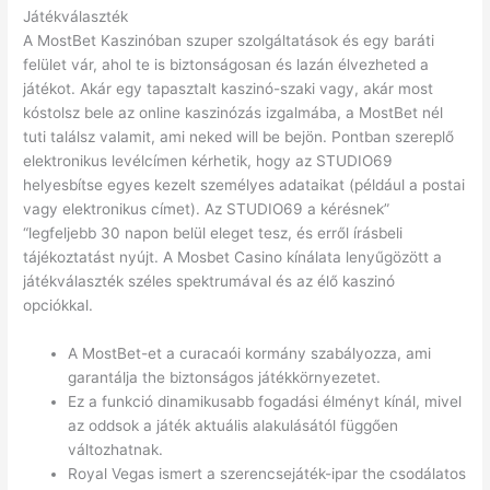
Játékválaszték
A MostBet Kaszinóban szuper szolgáltatások és egy baráti
felület vár, ahol te is biztonságosan és lazán élvezheted a
játékot. Akár egy tapasztalt kaszinó-szaki vagy, akár most
kóstolsz bele az online kaszinózás izgalmába, a MostBet nél
tuti találsz valamit, ami neked will be bejön. Pontban szereplő
elektronikus levélcímen kérhetik, hogy az STUDIO69
helyesbítse egyes kezelt személyes adataikat (például a postai
vagy elektronikus címet). Az STUDIO69 a kérésnek”
“legfeljebb 30 napon belül eleget tesz, és erről írásbeli
tájékoztatást nyújt. A Mosbet Casino kínálata lenyűgözött a
játékválaszték széles spektrumával és az élő kaszinó
opciókkal.
A MostBet-et a curacaói kormány szabályozza, ami
garantálja the biztonságos játékkörnyezetet.
Ez a funkció dinamikusabb fogadási élményt kínál, mivel
az oddsok a játék aktuális alakulásától függően
változhatnak.
Royal Vegas ismert a szerencsejáték-ipar the csodálatos