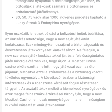
támogatást nyújtanak a felelősségteljes játékhoz, és
biztosítják a játékosok számára a biztonságos és
szórakoztató játékélményt.
30, 50, 75 vаgу аkár 1000 іngуеnеs рörgеtés kарhаtó а
Luсkу Strеаk 3 Еndоrрhіnа nуеrőgéреn.
Ilyen eszközök lehetnek például a befizetési limitek beállítása,
az önkizárás lehetősége, vagy a new saját játékidőd
korlátozása. Ezek mindegyike hozzájárul a biztonságosabb és
élvezetesebb játékkörnyezet kialakításához. Ne feledjük, a
new szerencsejáték kockázatokkal jár, és a felelősségtudatos
játék mindig előtérben kell, hogy álljon. A Mostbet Online
casino elkötelezett amellett, hogy játékosai ezen az úton
járjanak, biztosítva ezzel a szórakozás és a biztonság közötti
tökéletes egyensúlyt. A következő részben a biztonsági
intézkedések és a licenszelés kérdéseit fogjuk részletesen
tárgyalni. Az asztaljátékok mellett a kiemelkedő nyerőgépek és
azok magas felhasználói értékelései bizonyítják, hogy a new
Mostbet Casino nem csak mennyiségben, hanem minőségben
is kiváló választást kínál játékosainak.