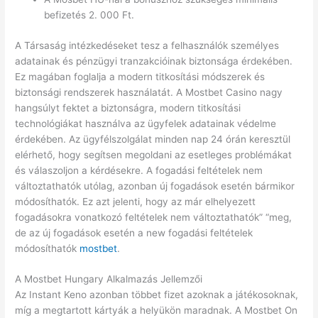
befizetés 2. 000 Ft.
A Társaság intézkedéseket tesz a felhasználók személyes
adatainak és pénzügyi tranzakcióinak biztonsága érdekében.
Ez magában foglalja a modern titkosítási módszerek és
biztonsági rendszerek használatát. A Mostbet Casino nagy
hangsúlyt fektet a biztonságra, modern titkosítási
technológiákat használva az ügyfelek adatainak védelme
érdekében. Az ügyfélszolgálat minden nap 24 órán keresztül
elérhető, hogy segítsen megoldani az esetleges problémákat
és válaszoljon a kérdésekre. A fogadási feltételek nem
változtathatók utólag, azonban új fogadások esetén bármikor
módosíthatók. Ez azt jelenti, hogy az már elhelyezett
fogadásokra vonatkozó feltételek nem változtathatók” “meg,
de az új fogadások esetén a new fogadási feltételek
módosíthatók
mostbet
.
A Mostbet Hungary Alkalmazás Jellemzői
Az Instant Keno azonban többet fizet azoknak a játékosoknak,
míg a megtartott kártyák a helyükön maradnak. A Mostbet On