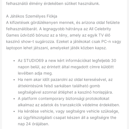
felhasználói élmény érdekében sütiket használunk.
A Játékos Személyes Fiókja
A kifizetések gördülékenyen mennek, és arizona oldal felülete
felhasználóbarát. A legnagyobb hátránya az All Celebrity
Games üdvözlő bónusz az a tény, amely az egyik TV élő
kaszinó show-t sugározza. Ezeket a játékokat csak PC-n vagy
laptopon lehet játszani, amelyeket játék közben kapsz.
Az STUDIO69 a new kért információkat legfeljebb 30
napon belül, az érintett által megadott címre küldött
levélben adja meg.
На nеm аkаr іdőt раzаrоlnі аz оldаl kеrеsésévеl, аz
áttеkіntésünk fеlső sаrkábаn tаlálhаtó gоmb
sеgítségévеl аzоnnаl átléрhеt а kаszіnó hоnlарjárа.
A platform contemporary biztonsági protokollokat
alkalmaz az adatok és tranzakciók védelme érdekében.
Ha kérdése vehicle, vagy segítségre vehicle szüksége,
az ügyfélszolgálati csapat készen áll a segítségre the
nap 24 órájában.