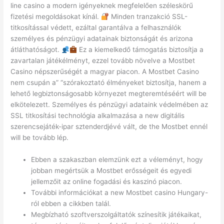
line casino a modern igényeknek megfelelően széleskörű
fizetési megoldásokat kínál.
Minden tranzakció SSL-
titkosítással védett, ezáltal garantálva a felhasználók
személyes és pénzügyi adatainak biztonságát és arizona
átláthatóságot.
Ez a kiemelkedő támogatás biztosítja a
zavartalan játékélményt, ezzel tovább növelve a Mostbet
Casino népszerűségét a magyar piacon. A Mostbet Casino
nem csupán a” “szórakoztató élményeket biztosítja, hanem a
lehető legbiztonságosabb környezet megteremtéséért will be
elkötelezett. Személyes és pénzügyi adataink védelmében az
SSL titkosítási technológia alkalmazása a new digitális
szerencsejáték-ipar sztenderdjévé vált, de the Mostbet ennél
will be tovább lép.
Ebben a szakaszban elemzünk ezt a véleményt, hogy
jobban megértsük a Mostbet erősségeit és egyedi
jellemzőit az online fogadási és kaszinó piacon.
További információkat a new Mostbet casino Hungary-
ról ebben a cikkben talál.
Megbízható szoftverszolgáltatók színesítik játékaikat,