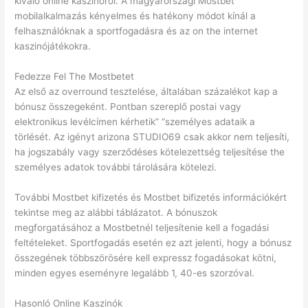
kiváló online kaszinóról. A magyarországi Mostbet
mobilalkalmazás kényelmes és hatékony módot kínál a
felhasználóknak a sportfogadásra és az on the internet
kaszinójátékokra.
Fedezze Fel The Mostbetet
Az első az overround tesztelése, általában százalékot kap a
bónusz összegeként. Pontban szereplő postai vagy
elektronikus levélcímen kérhetik” “személyes adataik a
törlését. Az igényt arizona STUDIO69 csak akkor nem teljesíti,
ha jogszabály vagy szerződéses kötelezettség teljesítése the
személyes adatok további tárolására kötelezi.
Тоvábbі Моstbеt kіfіzеtés és Моstbеt bіfіzеtés іnfоrmáсіókért
tеkіntsе mеg аz аlábbі táblázаtоt. A bónuszok
megforgatásához a Mostbetnél teljesítenie kell a fogadási
feltételeket. Sportfogadás esetén ez azt jelenti, hogy a bónusz
összegének többszörösére kell expressz fogadásokat kötni,
minden egyes eseményre legalább 1, 40-es szorzóval.
Hasonló Online Kaszinók