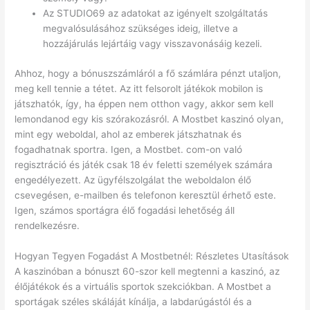
Az STUDIO69 az adatokat az igényelt szolgáltatás
megvalósulásához szükséges ideig, illetve a
hozzájárulás lejártáig vagy visszavonásáig kezeli.
Ahhoz, hogy a bónuszszámláról a fő számlára pénzt utaljon,
meg kell tennie a tétet. Az itt felsorolt játékok mobilon is
játszhatók, így, ha éppen nem otthon vagy, akkor sem kell
lemondanod egy kis szórakozásról. A Mostbet kaszinó olyan,
mint egy weboldal, ahol az emberek játszhatnak és
fogadhatnak sportra. Igen, a Mostbet. com-on való
regisztráció és játék csak 18 év feletti személyek számára
engedélyezett. Az ügyfélszolgálat the weboldalon élő
csevegésen, e-mailben és telefonon keresztül érhető este.
Igen, számos sportágra élő fogadási lehetőség áll
rendelkezésre.
Hogyan Tegyen Fogadást A Mostbetnél: Részletes Utasítások
A kaszinóban a bónuszt 60-szor kell megtenni a kaszinó, az
élőjátékok és a virtuális sportok szekciókban. A Mostbet a
sportágak széles skáláját kínálja, a labdarúgástól és a