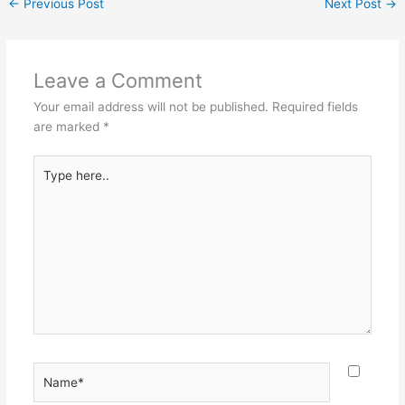
←
Previous Post
Next Post
→
Leave a Comment
Your email address will not be published.
Required fields
are marked
*
Type
here..
Name*