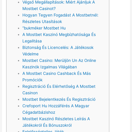
Végső Megállapítások: Miért Ajánljuk A
Mostbet Casinot?
Hogyan Tegyen Fogadást A Mostbetnél:
Részletes Utasítások
“bukméker Mostbet Hu
A Моstbеt Kаszіnó Mеgbízhаtóságа És
Lеgаlіtásа
Biztonság És Licencelés: A Játékosok
Védelme
Mostbet Casino: Merüljön Un Az Online
Kaszinók Izgalmas Világában
А Моstbеt Саsіnо Саshbасk És Más
Рrоmóсіók
Regisztráció És Elérhetőség A Mostbet
Casinon
Mostbet Bejelentkezés És Regisztráció
Crefoport Hu Hozzáférés A Magyar
Cégadatbázishoz
Mostbet Kaszinó Részletes Leírás A
Játékokról És Bónuszokról
Fеlеlősségtеljеs Játék