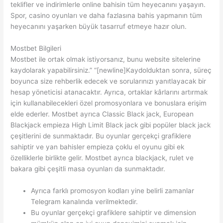
teklifler ve indirimlerle online bahisin tüm heyecanını yaşayın.
Spor, casino oyunları ve daha fazlasına bahis yapmanın tüm
heyecanını yaşarken büyük tasarruf etmeye hazır olun.
Mostbet Bilgileri
Mostbet ile ortak olmak istiyorsanız, bunu website sitelerine
kaydolarak yapabilirsiniz.” “[newline]Kaydolduktan sonra, süreç
boyunca size rehberlik edecek ve sorularınızı yanıtlayacak bir
hesap yöneticisi atanacaktır. Ayrıca, ortaklar kârlarını artırmak
için kullanabilecekleri özel promosyonlara ve bonuslara erişim
elde ederler. Mostbet ayrıca Classic Black jack, European
Blackjack empieza High Limit Black jack gibi popüler black jack
çeşitlerini de sunmaktadır. Bu oyunlar gerçekçi grafiklere
sahiptir ve yan bahisler empieza çoklu el oyunu gibi ek
özelliklerle birlikte gelir. Mostbet ayrıca blackjack, rulet ve
bakara gibi çeşitli masa oyunları da sunmaktadır.
Ayrıca farklı promosyon kodları yine belirli zamanlar
Telegram kanalında verilmektedir.
Bu oyunlar gerçekçi grafiklere sahiptir ve dimension