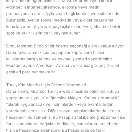
kurallarından öğrenebilirsiniz. Mostbet promosyon kodları
Mostbet’in internet sitesinde, e-posta veya metin
promosyonları aracılığıyla veya bağlı kuruluş web sitelerinde
bulunabilir. Ayrıca sosyal medyada veya diğer pazarlama
kanalları aracılığıyla weil paylaşılabilirler. Evet, Mostbet belirli
spor ve etkinliklerin canlı yayınını sunar.
Evet, Mostbet Bitcoin’i bir ödeme seçeneği olarak kabul ediyor.
Daha fazla rahatlık için bu popüler kripto para birimini
kullanarak para yatırma ve çekme işlemleri yapabilirsiniz.
Mostbet ayrıca Amerikan, Avrupa ve Fransız gibi çeşitli rulet
çeşitleri para sunmaktadır.
Türkiye’de Mostbet Için Ödeme Yöntemleri
Daha sonra, Mostbet Türkiye web sitesinde belirtilen kutuya
yapıştırın ve ‘uygula’ düğmesine tıklayın. Kodunuz otomatik”
“olarak uygulanacak ve indirimlerden veya avantajlardan
yararlanabileceksiniz. Diğer sosyal uygulamalarda da sitenin
hesaplarını bulabilirsiniz. Bu hesapları takibe aldığınız zaman ise
farklı zamanlarda dağıtılan hediyeler, bonuslar ve voucherler
hızlıca hesabınıza eklenecek. Bu hesaplarda da farklı