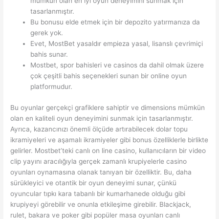
mümkün olan en iyi oyun deneyimini sunmak için
tasarlanmıştır.
Bu bonusu elde etmek için bir depozito yatırmanıza da
gerek yok.
Evet, MostBet yasaldır empieza yasal, lisanslı çevrimiçi
bahis sunar.
Mostbet, spor bahisleri ve casinos da dahil olmak üzere
çok çeşitli bahis seçenekleri sunan bir online oyun
platformudur.
Bu oyunlar gerçekçi grafiklere sahiptir ve dimensions mümkün
olan en kaliteli oyun deneyimini sunmak için tasarlanmıştır.
Ayrıca, kazancınızı önemli ölçüde artırabilecek dolar topu
ikramiyeleri ve aşamalı ikramiyeler gibi bonus özelliklerle birlikte
gelirler. Mostbet’teki canlı on line casino, kullanıcıların bir video
clip yayını aracılığıyla gerçek zamanlı krupiyelerle casino
oyunları oynamasına olanak tanıyan bir özelliktir. Bu, daha
sürükleyici ve otantik bir oyun deneyimi sunar, çünkü
oyuncular tıpkı kara tabanlı bir kumarhanede olduğu gibi
krupiyeyi görebilir ve onunla etkileşime girebilir. Blackjack,
rulet, bakara ve poker gibi popüler masa oyunları canlı