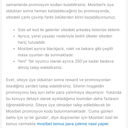
zamanlarda promosyon kodları bulabilirsiniz. Mostbet’e üye
olduktan sonra hemen katılabileceğiniz bu promosyonda,
sitedeki çarkı çevirip farklı ödüllerden birini kazabiliyorsunuz.
Size ait kod ile gelenler sitedeki arkadaş listenize eklenir.
Ayrıca, yerel yasalar nedeniyle belirli ülkeler siteden
hariç tutulabilir.
Mostbet ayrıca blackjack, rulet ve bakara gibi çeşitli
masa oyunları da sunmaktadır.
Yeni” “bir oyuncu olarak ayrıca 250’ye kadar bedava
dönüş talep edebilirsiniz.
Evet, siteye üye olduktan sonra reward ve promosyonları
istediğiniz yerden talep edebilirsiniz. Sitenin hoşgeldin
promosyonu beş ayrı sefer para yatırmaya dayanıyor. Yukarıda
bu konuyu detaylı olarak açıkladığımız kısımdan daha fazlasını
öğrenebilirsiniz. Siteye üye olmadan talep edilebilecek bir
Mostbet promosyon kodu bulunmamaktadır. ‘Cuma günleri
bahis için iyi bir gündür’, diye düşünenler için Mostbet özel bir
bonus vermekte
mostbet bonus para çekme nasıl yapılır
.