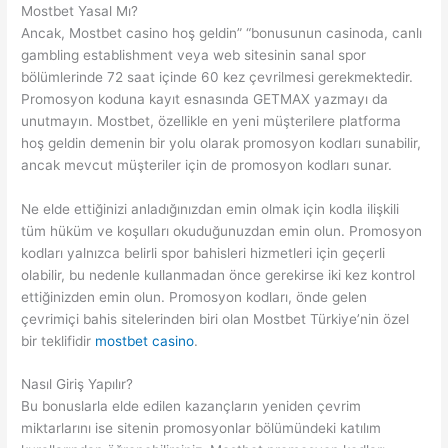
Mostbet Yasal Mı?
Ancak, Mostbet casino hoş geldin” “bonusunun casinoda, canlı
gambling establishment veya web sitesinin sanal spor
bölümlerinde 72 saat içinde 60 kez çevrilmesi gerekmektedir.
Promosyon koduna kayıt esnasında GETMAX yazmayı da
unutmayın. Mostbet, özellikle en yeni müşterilere platforma
hoş geldin demenin bir yolu olarak promosyon kodları sunabilir,
ancak mevcut müşteriler için de promosyon kodları sunar.
Ne elde ettiğinizi anladığınızdan emin olmak için kodla ilişkili
tüm hüküm ve koşulları okuduğunuzdan emin olun. Promosyon
kodları yalnızca belirli spor bahisleri hizmetleri için geçerli
olabilir, bu nedenle kullanmadan önce gerekirse iki kez kontrol
ettiğinizden emin olun. Promosyon kodları, önde gelen
çevrimiçi bahis sitelerinden biri olan Mostbet Türkiye’nin özel
bir teklifidir
mostbet casino
.
Nasıl Giriş Yapılır?
Bu bonuslarla elde edilen kazançların yeniden çevrim
miktarlarını ise sitenin promosyonlar bölümündeki katılım