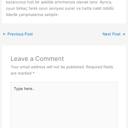
kazancınızı hızlı bir şekilde artırmanıza olanak tanır. Ayrıca,
oyun birkaç farklı oyun seviyesi sunar ve hatta nakit ödüllü
liderlik yarışmalarına sahiptir.
←
Previous Post
Next Post
→
Leave a Comment
Your email address will not be published.
Required fields
are marked
*
Type
here..