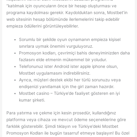
“katılmak için oyuncuların önce bir hesap oluşturması ve
programa kaydolması gerekir. Kaydolduktan sonra, Mostbet’in
web sitesinin hesap bölümünde ilerlemelerini takip edebilir
empieza ödüllerini görüntüleyebilirler.
Sorumlu bir şekilde oyun oynamanın empieza kişisel
sınırlara uymak önemini vurguluyoruz.
Promosyon kodları, çevrimiçi bahis deneyiminizden daha
fazlasını elde etmenin mükemmel bir yoludur.
Telefonunuz ister Android ister apple iphone olsun,
Mostbet uygulamasını indirebilirsiniz.
Ayrıca, müşteri destek ekibi her türlü sorunuzu veya
endişenizi yanıtlamak için the girl zaman hazırdır.
Mostbet casino – Türkiye’de faaliyet gösteren en iyi
kumar şirketi.
Para yatırma ve çekme için kesin prosedür, kullandığınız
platforma veya cihaza ve mevcut ödeme seçeneklerine göre
farklılık gösterebilir. Şimdi tıklayın ve Türkiye’deki Mostbet
Promosyon Kodları ile bugün tasarruf etmeye başlayın! Bu özel