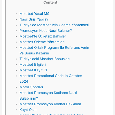
Content
Mostbet Yasal Mı?
Nasıl Giriş Yapılır?
Türkiye’de Mostbet Için Ödeme Yöntemleri
Promosyon Kodu Nasıl Bulunur?
Mostbet’te Ücretsiz Bahisler
Mostbet Ödeme Yöntemleri
Mostbet Ortak Programı Ile Referans Verin
Ve Bonus Kazanın
Türkiye’deki Mostbet Bonusları
Mostbet Bilgileri
Mostbet Kayıt Ol
Mostbet Promotional Code In October
2024
Motor Sporları
Mostbet Promosyon Kodlarını Nasıl
Bulabilirim?
Mostbet Promosyon Kodları Hakkında
Kayıt Olun