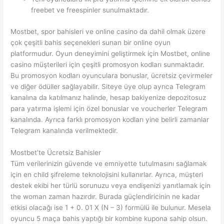
freebet ve freespinler sunulmaktadır.
Mostbet, spor bahisleri ve online casino da dahil olmak üzere
çok çeşitli bahis seçenekleri sunan bir online oyun
platformudur. Oyun deneyimini geliştirmek için Mostbet, online
casino müşterileri için çeşitli promosyon kodları sunmaktadır.
Bu promosyon kodları oyunculara bonuslar, ücretsiz çevirmeler
ve diğer ödüller sağlayabilir. Siteye üye olup ayrıca Telegram
kanalına da katılmanız halinde, hesap bakiyenize depozitosuz
para yatırma işlemi için özel bonuslar ve voucherler Telegram
kanalında. Ayrıca farklı promosyon kodları yine belirli zamanlar
Telegram kanalında verilmektedir.
Mostbet’te Ücretsiz Bahisler
Tüm verilerinizin güvende ve emniyette tutulmasını sağlamak
için en child şifreleme teknolojisini kullanırlar. Ayrıca, müşteri
destek ekibi her türlü sorunuzu veya endişenizi yanıtlamak için
the woman zaman hazırdır. Burada güçlendiricinin ne kadar
etkisi olacağı ise 1 + 0. 01 X (N – 3) formülü ile bulunur. Mesela
oyuncu 5 maça bahis yaptığı bir kombine kupona sahip olsun.