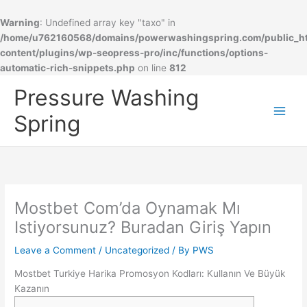
Warning
: Undefined array key "taxo" in
/home/u762160568/domains/powerwashingspring.com/public_h
content/plugins/wp-seopress-pro/inc/functions/options-
automatic-rich-snippets.php
on line
812
Skip
Pressure Washing
to
content
Spring
Mostbet Com’da Oynamak Mı
Istiyorsunuz? Buradan Giriş Yapın
Leave a Comment
/
Uncategorized
/ By
PWS
Mostbet Turkiye Harika Promosyon Kodları: Kullanın Ve Büyük
Kazanın