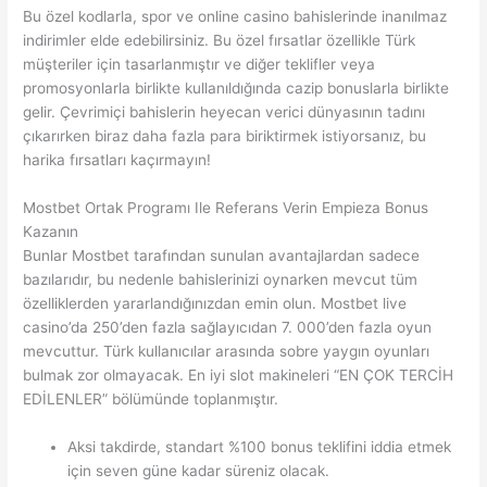
Bu özel kodlarla, spor ve online casino bahislerinde inanılmaz
indirimler elde edebilirsiniz. Bu özel fırsatlar özellikle Türk
müşteriler için tasarlanmıştır ve diğer teklifler veya
promosyonlarla birlikte kullanıldığında cazip bonuslarla birlikte
gelir. Çevrimiçi bahislerin heyecan verici dünyasının tadını
çıkarırken biraz daha fazla para biriktirmek istiyorsanız, bu
harika fırsatları kaçırmayın!
Mostbet Ortak Programı Ile Referans Verin Empieza Bonus
Kazanın
Bunlar Mostbet tarafından sunulan avantajlardan sadece
bazılarıdır, bu nedenle bahislerinizi oynarken mevcut tüm
özelliklerden yararlandığınızdan emin olun. Mostbet live
casino’da 250’den fazla sağlayıcıdan 7. 000’den fazla oyun
mevcuttur. Türk kullanıcılar arasında sobre yaygın oyunları
bulmak zor olmayacak. En iyi slot makineleri “EN ÇOK TERCİH
EDİLENLER” bölümünde toplanmıştır.
Aksi takdirde, standart %100 bonus teklifini iddia etmek
için seven güne kadar süreniz olacak.