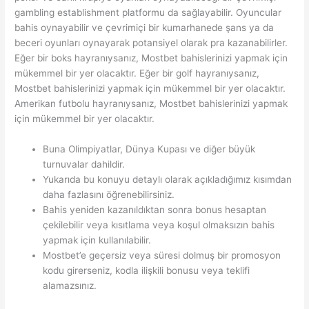
gambling establishment platformu da sağlayabilir. Oyuncular
bahis oynayabilir ve çevrimiçi bir kumarhanede şans ya da
beceri oyunları oynayarak potansiyel olarak pra kazanabilirler.
Eğer bir boks hayranıysanız, Mostbet bahislerinizi yapmak için
mükemmel bir yer olacaktır. Eğer bir golf hayranıysanız,
Mostbet bahislerinizi yapmak için mükemmel bir yer olacaktır.
Amerikan futbolu hayranıysanız, Mostbet bahislerinizi yapmak
için mükemmel bir yer olacaktır.
Buna Olimpiyatlar, Dünya Kupası ve diğer büyük
turnuvalar dahildir.
Yukarıda bu konuyu detaylı olarak açıkladığımız kısımdan
daha fazlasını öğrenebilirsiniz.
Bahis yeniden kazanıldıktan sonra bonus hesaptan
çekilebilir veya kısıtlama veya koşul olmaksızın bahis
yapmak için kullanılabilir.
Mostbet’e geçersiz veya süresi dolmuş bir promosyon
kodu girerseniz, kodla ilişkili bonusu veya teklifi
alamazsınız.