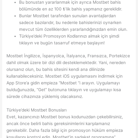
Bu bonustan yararlanmak için ayrıca Mostbet bahis
bölümünde en az 100 ₺’lik bahis yapmanız gereklidir.
Bunlar Mostbet tarafından sunulan avantajlardan
sadece bazılarıdır, bu nedenle bahislerinizi oynarken
mevcut tüm özelliklerden yararlandığınızdan emin olun.
Türkiye’deki Promosyon Kodlarınızı almak için şimdi
tıklayın ve bugün tasarruf etmeye başlayın!
Mostbet İngilizce, İspanyolca, İtalyanca, Fransızca, Portekizce
dahil olmak üzere bir dizi dili desteklemektedir. Yani, nereden
olursanız olun, bu bahis sitesini kendi ana dilinizde
kullanabileceksiniz. Mostbet iOS uygulamasını indirmek için
App Store’a gidin empieza “Mostbet “i arayın. Uygulamayı
bulduğunuzda, “Get” butonuna tıklayın ve uygulamayı kısa
sürede cihazınıza yüklemiş olacaksınız.
Türkiye’deki Mostbet Bonusları
Evet, kazancınızı Mostbet bonus kodunuzdan çekebilirsiniz,
ancak önce belirli bahis gereksinimlerini karşılamanız
gerekebilir. Daha fazla bilgi için promosyon hüküm empieza
koşullarını kontrol edin. Mostbet’in sadakat programına”