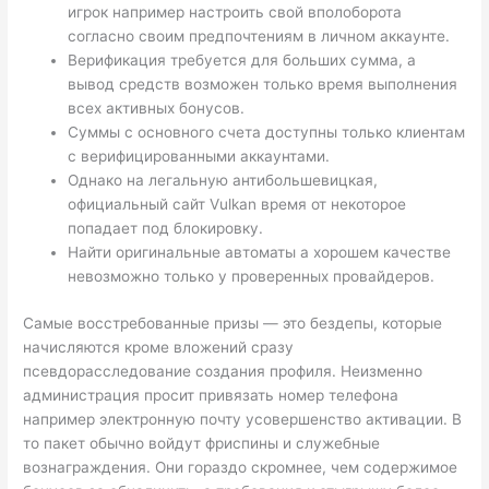
игрок например настроить свой вполоборота
согласно своим предпочтениям в личном аккаунте.
Верификация требуется для больших сумма, а
вывод средств возможен только время выполнения
всех активных бонусов.
Суммы с основного счета доступны только клиентам
с верифицированными аккаунтами.
Однако на легальную антибольшевицкая,
официальный сайт Vulkan время от некоторое
попадает под блокировку.
Найти оригинальные автоматы а хорошем качестве
невозможно только у проверенных провайдеров.
Самые восстребованные призы — это бездепы, которые
начисляются кроме вложений сразу
псевдорасследование создания профиля. Неизменно
администрация просит привязать номер телефона
например электронную почту усовершенство активации. В
то пакет обычно войдут фриспины и служебные
вознаграждения. Они гораздо скромнее, чем содержимое