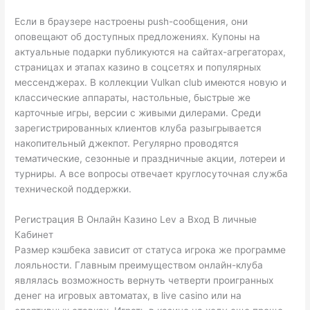
Если в браузере настроены push-сообщения, они
оповещают об доступных предложениях. Купоны на
актуальные подарки публикуются на сайтах-агрегаторах,
страницах и этапах казино в соцсетях и популярных
мессенджерах. В коллекции Vulkan club имеются новую и
классические аппараты, настольные, быстрые же
карточные игры, версии с живыми дилерами. Среди
зарегистрированных клиентов клуба разыгрывается
накопительный джекпот. Регулярно проводятся
тематические, сезонные и праздничные акции, лотереи и
турниры. А все вопросы отвечает круглосуточная служба
технической поддержки.
Регистрация В Онлайн Казино Lev а Вход В личные
Кабинет
Размер кэшбека зависит от статуса игрока же программе
лояльности. Главным преимуществом онлайн-клуба
являлась возможность вернуть четверти проигранных
денег на игровых автоматах, в live casino или на