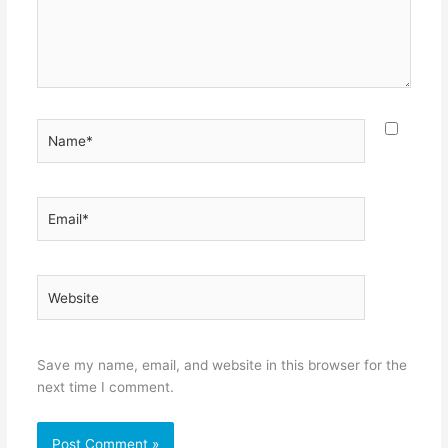
Name*
Email*
Website
Save my name, email, and website in this browser for the
next time I comment.