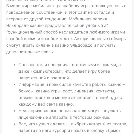
В мире мире мобильные разработку играют важную роль в
повседневной собственной, и этот сайт не остался и
стороне от другой тенденции. Мобильная версия
Эльдорадо казино представлял собой удобный а”
“функциональный способ наслаждаться любимого играми
в любой время и и любом месте. Авторизованные геймеры
смогут играть онлайн в казино Эльдорадо и получать
дополнительные призы.
Пользователи соперничают с живыми игроками, а
даже «компьютером», что делает игру более
напряженной и азартной.
Информация и повысился качества работы казино –
бонусы, казино игры, софт, лицензия, контакты,
отзывы игроков и мнения экспертов, точный адрес
каждому веб сайта казино.
Неавторизованные пользователи могут запускать
лицензионные аппараты а тестовом режиме.
Все, что нужно сделать – выбрать который из слотов,
навести на него курсор и нажать в кнопку «Демо».