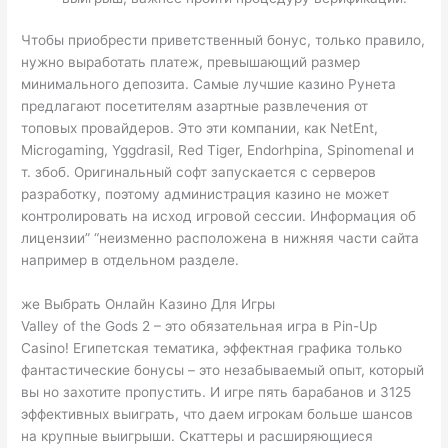
Чтобы приобрести приветственный бонус, только правило,
нужно выработать платеж, превышающий размер
минимального депозита. Самые лучшие казино Рунета
предлагают посетителям азартные развлечения от
топовых провайдеров. Это эти компании, как NetEnt,
Microgaming, Yggdrasil, Red Tiger, Endorhpina, Spinomenal и
т. збоб. Оригинальный софт запускается с серверов
разработку, поэтому администрация казино не может
контролировать на исход игровой сессии. Информация об
лицензии” “неизменно расположена в нижняя части сайта
например в отдельном разделе.
же Выбрать Онлайн Казино Для Игры
Valley of the Gods 2 – это обязательная игра в Pin-Up
Casino! Египетская тематика, эффектная графика только
фантастические бонусы – это незабываемый опыт, который
вы но захотите пропустить. И игре пять барабанов и 3125
эффективных выиграть, что даем игрокам больше шансов
на крупные выигрыши. Скаттеры и расширяющиеся