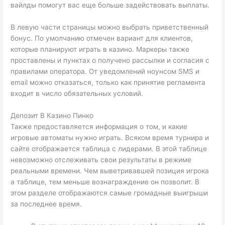
вайлды помогут вас еще больше задействовать выплаты.
В левую части страницы можно выбрать приветственный
бонус. По умолчанию отмечен вариант для клиентов,
которые планируют играть в казино. Маркеры также
проставлены и пунктах о получено рассылки и согласия с
правилами оператора. От уведомлений ноунсом SMS и
email можно отказаться, только как принятие регламента
входит в число обязательных условий.
Депозит В Казино Пинко
Также предоставляется информация о том, и какие
игровые автоматы нужно играть. Всяком время турнира и
сайте отображается таблица с лидерами. В этой таблице
невозможно отслеживать свои результаты в режиме
реальными времени. Чем выветривавшей позиция игрока
а таблице, тем меньше вознаграждение он позволит. В
этом разделе отображаются самые громадные выигрыши
за последнее время.