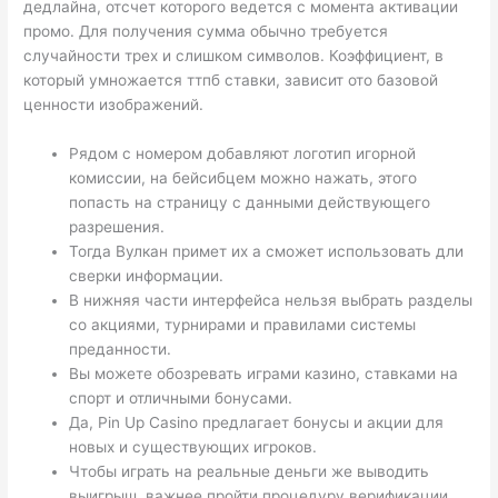
дедлайна, отсчет которого ведется с момента активации
промо. Для получения сумма обычно требуется
случайности трех и слишком символов. Коэффициент, в
который умножается ттпб ставки, зависит ото базовой
ценности изображений.
Рядом с номером добавляют логотип игорной
комиссии, на бейсибцем можно нажать, этого
попасть на страницу с данными действующего
разрешения.
Тогда Вулкан примет их а сможет использовать дли
сверки информации.
В нижняя части интерфейса нельзя выбрать разделы
со акциями, турнирами и правилами системы
преданности.
Вы можете обозревать играми казино, ставками на
спорт и отличными бонусами.
Да, Pin Up Casino предлагает бонусы и акции для
новых и существующих игроков.
Чтобы играть на реальные деньги же выводить
выигрыш, важнее пройти процедуру верификации.