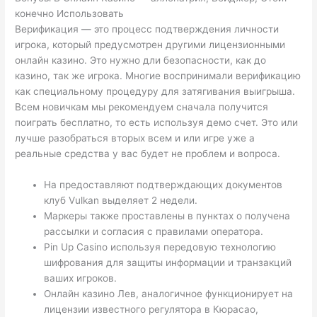
конечно Использовать
Верификация — это процесс подтверждения личности
игрока, который предусмотрен другими лицензионными
онлайн казино. Это нужно дли безопасности, как до
казино, так же игрока. Многие воспринимали верификацию
как специальному процедуру для затягивания выигрыша.
Всем новичкам мы рекомендуем сначала получится
поиграть бесплатно, то есть используя демо счет. Это или
лучше разобраться вторых всем и или игре уже а
реальные средства у вас будет не проблем и вопроса.
На предоставляют подтверждающих документов
клуб Vulkan выделяет 2 недели.
Маркеры также проставлены в пунктах о получена
рассылки и согласия с правилами оператора.
Pin Up Casino используя передовую технологию
шифрования для защиты информации и транзакций
ваших игроков.
Онлайн казино Лев, аналогичное функционирует на
лицензии известного регулятора в Кюрасао,