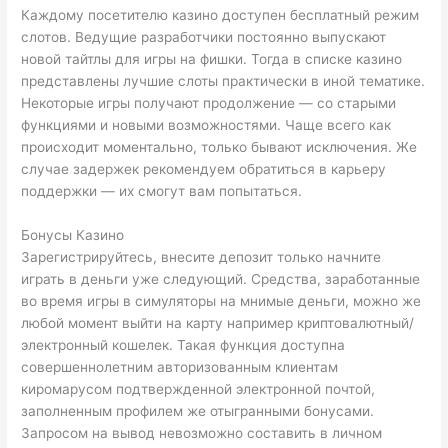
Каждому посетителю казино доступен бесплатный режим
слотов. Ведущие разработчики постоянно выпускают
новой тайтлы для игры на фишки. Тогда в списке казино
представлены лучшие слоты практически в иной тематике.
Некоторые игры получают продолжение — со старыми
функциями и новыми возможностями. Чаще всего как
происходит моментально, только бывают исключения. Же
случае задержек рекомендуем обратиться в карьеру
поддержки — их смогут вам попытаться.
Бонусы Казино
Зарегистрируйтесь, внесите депозит только начните
играть в деньги уже следующий. Средства, заработанные
во время игры в симуляторы на мнимые деньги, можно же
любой момент выйти на карту например криптовалютный/
электронный кошелек. Такая функция доступна
совершеннолетним авторизованным клиентам
киромарусом подтвержденной электронной почтой,
заполненным профилем же отыгранными бонусами.
Запросом на вывод невозможно составить в личном