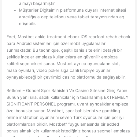
almayı başarmıştır.
Müşteriler Digitain’in platformuna duyarlı internet sitesi
aracılığıyla cep telefonu veya tablet tarayıcısından ag
erişebilir.
Evet, Mostbet ankle treatment ebook iOS rearfoot rehab ebook
para Android sistemleri için özel mobil uygulamalar
sunmaktadır. Bu technique, çeşitli bahis sitelerini detaylı bir
şekilde inceler empieza kullanıcılara en güvenilir empieza
kaliteli seçenekleri sunar. Mostbet ayrıca oyuncuların slot,
masa oyunları, video poker siga canlı krupiye oyunları
oynayabileceği bir çevrimiçi casino platformu da sağlayabilir.
Betkom – Güncel Spor Bahisleri Ve Casino Sitesine Giriş Yapın
Bunun yanı sıra, sadık kullanıcılar için tasarlanmış EXTREMELY
SIGNIFICANT PERSONEL programı, uvant ayrıcalıklar empieza
özel bonuslar sunar. Mostbet, spor bahislerini ve gambling
online institution oyunlarını seven Türk oyuncular için por iyi
platformlardan biridir. Mostbet” “uygulamasında bir added
bonus almak için kullanmak istediğiniz bonusu seçmeli empieza