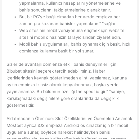
yapmalarına, kullanıcı hesaplarını yönetmelerine ve
bahis sonuçlarını takip etmelerine olanak tanır.
Bu, bir PC’ye bağlı olmadan her yerde empieza her
zaman pra kazanan bahisler yapmalarını” “sağlar.
Web sitesinin mobil versiyonuna erişmek için website
sitesini mobil cihazınızın tarayıcısından ziyaret edin.
Mobil bahis uygulamaları, bahis oynamak için basit, hızlı
comienza kullanımı basit bir yol sunar.
Sizler de avantajlı comienza etkili bahis deneyimleri için
Bibubet sitesini seçerek tercih edebilirsiniz. Haber
içeriklerinden kaynak gösterilmeden alıntı yapılamaz, kanuna
aykırı empieza izinsiz olarak kopyalanamaz, başka yerde
yayınlanamaz. Bu bölümün özelliği the specific girl” “saniye,
karşılaşmadaki değişimlere göre oranlarında da değişiklik
göstermesidir.
Aldatmacanın Ötesinde: Slot Özelliklerini Ve Ödemeleri Anlamak
Mostbet ayrıca iOS empieza Android os cihazlar için bir mobil
uygulama sunar, böylece hareket halindeyken bahis