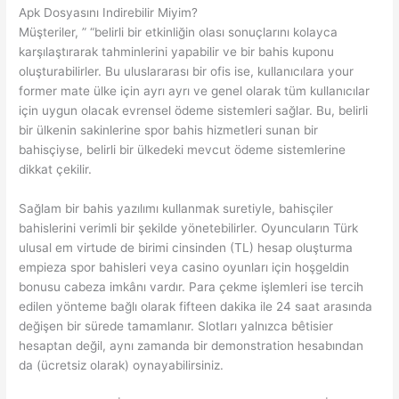
Apk Dosyasını Indirebilir Miyim?
Müşteriler, ” “belirli bir etkinliğin olası sonuçlarını kolayca
karşılaştırarak tahminlerini yapabilir ve bir bahis kuponu
oluşturabilirler. Bu uluslararası bir ofis ise, kullanıcılara your
former mate ülke için ayrı ayrı ve genel olarak tüm kullanıcılar
için uygun olacak evrensel ödeme sistemleri sağlar. Bu, belirli
bir ülkenin sakinlerine spor bahis hizmetleri sunan bir
bahisçiyse, belirli bir ülkedeki mevcut ödeme sistemlerine
dikkat çekilir.
Sağlam bir bahis yazılımı kullanmak suretiyle, bahisçiler
bahislerini verimli bir şekilde yönetebilirler. Oyuncuların Türk
ulusal em virtude de birimi cinsinden (TL) hesap oluşturma
empieza spor bahisleri veya casino oyunları için hoşgeldin
bonusu cabeza imkânı vardır. Para çekme işlemleri ise tercih
edilen yönteme bağlı olarak fifteen dakika ile 24 saat arasında
değişen bir sürede tamamlanır. Slotları yalnızca bêtisier
hesaptan değil, aynı zamanda bir demonstration hesabından
da (ücretsiz olarak) oynayabilirsiniz.