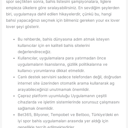
spor seçtikten sonra, bahis listesini şampiyonalara, liglere
empieza ülkelere göre sıralayabilirsiniz. En sevdiğim şeylerden
biri, uygulamaya dahil edilen hikayelerdir, çünkü bu, hangi
bahsi yapacağınızı seçmek için bilmeniz gereken your ex lover
lover şeyi gösterir.
Bu rehberde, bahis dünyasına adım atmak isteyen
kullanıcılar için en kaliteli bahis sitelerini
değerlendireceğiz.
Kullanıcılar, uygulamalara para yatırmadan önce
uygulamaların lisanslarına, gizlilik politikalarına ve
kullanıcı yorumlarına dikkat etmelidir.
Canlı destek servisini sadece telefondan değil, doğrudan
internet site üzerinden otomatik arama kullanarak ag
arayabileceğinizi unutmamak önemlidir.
Çapraz platform uyumluluğu Uygulamanın çeşitli
cihazlarda ve işletim sistemlerinde sorunsuz çalışmasını
sağlamak önemlidir.
Bet365, Bilyoner, Tempobet ve Betboo, Türkiye’deki en
iyi spor bahis uygulamaları arasında yer aldığı için
genellikle tercih edilmektedirler.