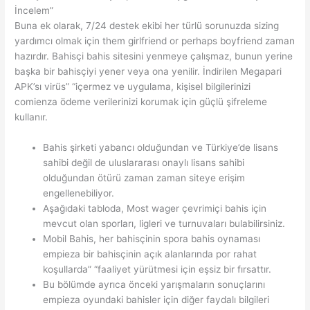
İncelem”
Buna ek olarak, 7/24 destek ekibi her türlü sorunuzda sizing
yardımcı olmak için them girlfriend or perhaps boyfriend zaman
hazırdır. Bahisçi bahis sitesini yenmeye çalışmaz, bunun yerine
başka bir bahisçiyi yener veya ona yenilir. İndirilen Megapari
APK’sı virüs” “içermez ve uygulama, kişisel bilgilerinizi
comienza ödeme verilerinizi korumak için güçlü şifreleme
kullanır.
Bahis şirketi yabancı olduğundan ve Türkiye’de lisans
sahibi değil de uluslararası onaylı lisans sahibi
olduğundan ötürü zaman zaman siteye erişim
engellenebiliyor.
Aşağıdaki tabloda, Most wager çevrimiçi bahis için
mevcut olan sporları, ligleri ve turnuvaları bulabilirsiniz.
Mobil Bahis, her bahisçinin spora bahis oynaması
empieza bir bahisçinin açık alanlarında por rahat
koşullarda” “faaliyet yürütmesi için eşsiz bir fırsattır.
Bu bölümde ayrıca önceki yarışmaların sonuçlarını
empieza oyundaki bahisler için diğer faydalı bilgileri