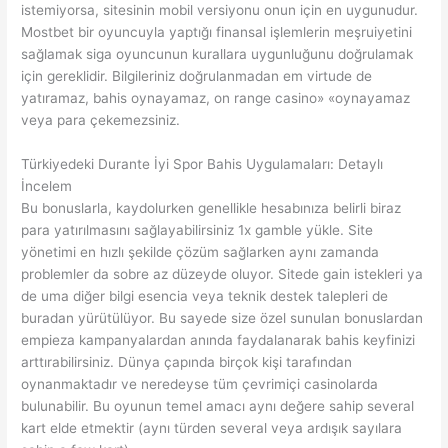
istemiyorsa, sitesinin mobil versiyonu onun için en uygunudur.
Mostbet bir oyuncuyla yaptığı finansal işlemlerin meşruiyetini
sağlamak siga oyuncunun kurallara uygunluğunu doğrulamak
için gereklidir. Bilgileriniz doğrulanmadan em virtude de
yatıramaz, bahis oynayamaz, on range casino» «oynayamaz
veya para çekemezsiniz.
Türkiyedeki Durante İyi Spor Bahis Uygulamaları: Detaylı
İncelem
Bu bonuslarla, kaydolurken genellikle hesabınıza belirli biraz
para yatırılmasını sağlayabilirsiniz 1x gamble yükle. Site
yönetimi en hızlı şekilde çözüm sağlarken aynı zamanda
problemler da sobre az düzeyde oluyor. Sitede gain istekleri ya
de uma diğer bilgi esencia veya teknik destek talepleri de
buradan yürütülüyor. Bu sayede size özel sunulan bonuslardan
empieza kampanyalardan anında faydalanarak bahis keyfinizi
arttırabilirsiniz. Dünya çapında birçok kişi tarafından
oynanmaktadır ve neredeyse tüm çevrimiçi casinolarda
bulunabilir. Bu oyunun temel amacı aynı değere sahip several
kart elde etmektir (aynı türden several veya ardışık sayılara