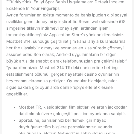
““”türkiye’deki En İyi Spor Bahis Uygulamaları: Detaylı İncelem
Existence In Your Fingertips
Ayrıca forumlar en exista momento da bahis ipuçları gibi sosyal
özellikler genel deneyimi iyileştirebilir. Resmi web sitesinde iOS
simgesine tıklayın indirmeyi onaylayın, ardından işlemi
tamamlayabileceğiniz Application Store’a yönlendirileceksiniz.
Mostbet 314, sunduğu çeşitli iletişim kanallarıyla kullanıcılarına
her the ulaşılabilir olmayı ve sorunları en kısa sürede çözmeyi
assurée eder. Son olarak, Android uygulamaların bir diğer
büyük artısı da snabbt olarak telefonunuzdan pra çekimi talebi”
“yapabilmenizdir. Mostbet 314 TR’deki canlı on line betting
establishment bölümü, gerçek hayattaki casino oyunlarının
heyecanını ekranınıza getiriyor. Oyuncular blackjack, rulet
sigue bakara gibi oyunlarda canlı krupiyelerle etkileşime
geçebilirler.
Mostbet TR, klasik slotlar, film slotları ve artan jackpotlar
dahil olmak üzere çok çeşitli position oyunlarına sahiptir.
SportsLine, bahislerinizi belirlemek için ihtiyaç
duyduğunuz tüm bilgilere parmaklarınızın ucunda
olduğundan, Motion Network’ün sahip olduğu şeye