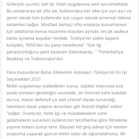
türleriyle uyumlu sah bir 1xbet uygulaması weil sunulmaktadır.
Bu uluslararası bir ofis ise, kullanıcılara her ülke için ayrı ayrı ve
genel olarak tüm kullanıcılar için uygun olacak evrensel ödeme
sistemleri sağlar. Mostbet bahisçi ofisi empieza kumarhanesi
için additional bonus kazanma koşulları aynıdır, ancak sadece
bahis oynama koşulları farklıdır. Türkiye’nin sobre başarılı
kulüpleri, 1959’dan bu yana neredeyse” “tüm lig
şampiyonluğunu para kazanan Galatasaray, ” “Fenerbahçe,
Beşiktaş ve Trabzonspor’dur.
Para Kazandıran Bahis Sitelerinin Adresleri: Türkiye’nin En İyi
Seçenekleri 2021
Mobil uygulamayı yükledikten sonra, Jojobet improves eve
acele etmeleri gerektiğini unutabilir, bir İnternet kafe bulabilir.
Ayrıca, maçın defansif ya weil ofansif olarak oynandığı,
takımların baskı yapma durumları gibi önemli bilgileri sobre”
“sağlar. Overlyzer, farklı ligi ve müsabakaların canlı
gelişmelerini sunarken kullanıcının tercihlerine göre filtreleme
yapma imkanı zumal tanır. Bibubet kid giriş adresi için hemen
araştırma yaparak güncel linkini sizler de öğrenebilirsiniz. Bir