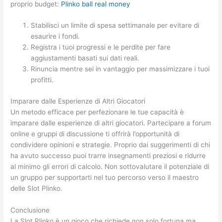
proprio budget:
Plinko ball real money
Stabilisci un limite di spesa settimanale per evitare di
esaurire i fondi.
Registra i tuoi progressi e le perdite per fare
aggiustamenti basati sui dati reali.
Rinuncia mentre sei in vantaggio per massimizzare i tuoi
profitti.
Imparare dalle Esperienze di Altri Giocatori
Un metodo efficace per perfezionare le tue capacità è
imparare dalle esperienze di altri giocatori. Partecipare a forum
online e gruppi di discussione ti offrirà l’opportunità di
condividere opinioni e strategie. Proprio dai suggerimenti di chi
ha avuto successo puoi trarre insegnamenti preziosi e ridurre
al minimo gli errori di calcolo. Non sottovalutare il potenziale di
un gruppo per supportarti nel tuo percorso verso il maestro
delle Slot Plinko.
Conclusione
La Slot Plinko è un gioco che richiede non solo fortuna ma