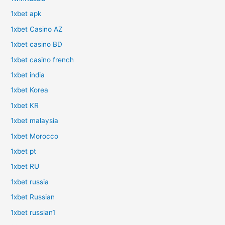
1xbet apk
1xbet Casino AZ
1xbet casino BD
1xbet casino french
1xbet india
1xbet Korea
1xbet KR
1xbet malaysia
1xbet Morocco
1xbet pt
1xbet RU
1xbet russia
1xbet Russian
1xbet russian1