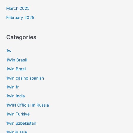
March 2025
February 2025
Categories
1w
1Win Brasil
1win Brazil
1win casino spanish
1win fr
1win India
1WIN Official In Russia
1win Turkiye
1win uzbekistan
1winRussia