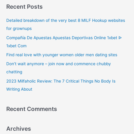
r
Recent Posts
c
Detailed breakdown of the very best 8 MILF Hookup websites
h
for grownups
f
o
Compañía De Apuestas Apuestas Deportivas Online 1xbet ᐉ
r
1xbet Com
:
Find real love with younger women older men dating sites
Don’t wait anymore – join now and commence chubby
chatting
2023 Milfaholic Review: The 7 Critical Things No Body Is
Writing About
Recent Comments
Archives