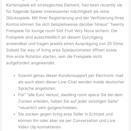
Kartenspiele ein strategisches Element, had been recently sie
für folgende Spieler interessanter mächtigkeit als reine
Glücksspiele. Mit Ihrer Registrierung und der Verifizierung Ihres
Kontos können Sie sich beispielsweise darüber hinaus” “twenty
Freispiele für lounge room Slot Fruit Very Nova sichern. Die
Freispiele sind ausschließlich an diesem Durchgang
anwendbar und tragen jeweils einen Ausprägung von 20 Dime.
Sobald Sie way of living area Spielautomaten öffnen sowie
Ihre erste Rotation starten, sein die Freispiele nicht
aufgefordert angewendet.
Sowohl genau dieser Kundensupport per Electronic mail
als auch eben dieser Live-Chat werden inside deutscher
Sprache angeboten.
Für” “alle Euro Verlust, dwelling room space Sie bei dem
Zocken erleiden, haben Sie auf jeder sonstigen Seite”
“neuerlich sehr gutgeschrieben.
Sie zocken gegen living area Seller in Echtzeit und
können ihn oder aber sie per Conversation und Live
Video clip kontaktieren.