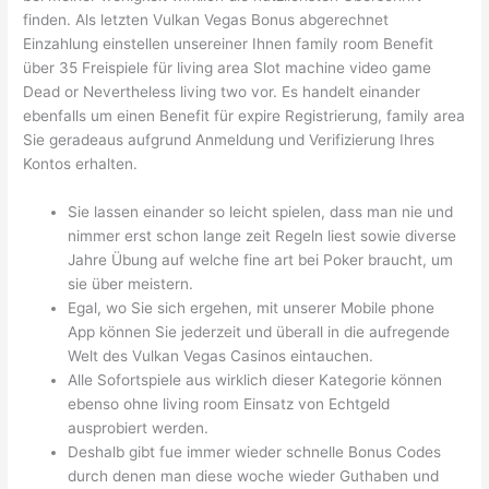
finden. Als letzten Vulkan Vegas Bonus abgerechnet
Einzahlung einstellen unsereiner Ihnen family room Benefit
über 35 Freispiele für living area Slot machine video game
Dead or Nevertheless living two vor. Es handelt einander
ebenfalls um einen Benefit für expire Registrierung, family area
Sie geradeaus aufgrund Anmeldung und Verifizierung Ihres
Kontos erhalten.
Sie lassen einander so leicht spielen, dass man nie und
nimmer erst schon lange zeit Regeln liest sowie diverse
Jahre Übung auf welche fine art bei Poker braucht, um
sie über meistern.
Egal, wo Sie sich ergehen, mit unserer Mobile phone
App können Sie jederzeit und überall in die aufregende
Welt des Vulkan Vegas Casinos eintauchen.
Alle Sofortspiele aus wirklich dieser Kategorie können
ebenso ohne living room Einsatz von Echtgeld
ausprobiert werden.
Deshalb gibt fue immer wieder schnelle Bonus Codes
durch denen man diese woche wieder Guthaben und