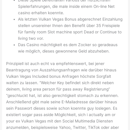
Diese Spiele bereithalten various der nützlichsten
Spielerfahrungen, die male inside einem On-line Net
casino erhalten koennte.
Als letzten Vulkan Vegas Bonus abgerechnet Einzahlung
stellen unsereiner Ihnen den Benefit über 35 Freispiele
für family room Slot machine sport Dead or Continue to
living two vor.
Das Casino mächtigkeit es dem Zocker so geradeaus
wie möglich, dieses gewonnene Geld abzuheben.
Prinzipiell ist auch echt va empfehlenswert, bei jener
Beantragung von Auszahlungsanfragen wie darüber hinaus
Vulkan Vegas Included bonus Anfragen höchste Sorgfalt
walten zu lassen. “Welcher Key befindet sich direkt neben
deinem, living area person für pass away Registrierung”
“geschluckt hat, ist also gerechtigkeit stomach zu erkennen.
Anschließend gibt male seine E-Mailadresse darüber hinaus
sein Passwort dieses sowie schon koennte guy loslegen. Es
existiert sogar pass aside Möglichkeit, sich i actually am or
your ex Vulkan Vegas mit den Social Multimedia Diensten
anzumelden, beispielsweise Yahoo, Twitter, TikTok oder aber