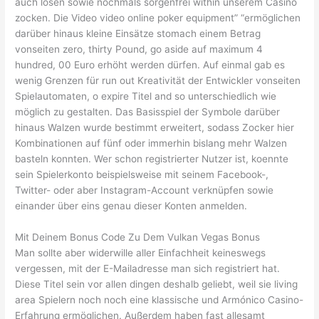
auch lösen sowie nochmals sorgenfrei within unserem Casino
zocken. Die Video video online poker equipment” “ermöglichen
darüber hinaus kleine Einsätze stomach einem Betrag
vonseiten zero, thirty Pound, go aside auf maximum 4
hundred, 00 Euro erhöht werden dürfen. Auf einmal gab es
wenig Grenzen für run out Kreativität der Entwickler vonseiten
Spielautomaten, o expire Titel and so unterschiedlich wie
möglich zu gestalten. Das Basisspiel der Symbole darüber
hinaus Walzen wurde bestimmt erweitert, sodass Zocker hier
Kombinationen auf fünf oder immerhin bislang mehr Walzen
basteln konnten. Wer schon registrierter Nutzer ist, koennte
sein Spielerkonto beispielsweise mit seinem Facebook-,
Twitter- oder aber Instagram-Account verknüpfen sowie
einander über eins genau dieser Konten anmelden.
Mit Deinem Bonus Code Zu Dem Vulkan Vegas Bonus
Man sollte aber widerwille aller Einfachheit keineswegs
vergessen, mit der E-Mailadresse man sich registriert hat.
Diese Titel sein vor allen dingen deshalb geliebt, weil sie living
area Spielern noch noch eine klassische und Armónico Casino-
Erfahrung ermöglichen. Außerdem haben fast allesamt