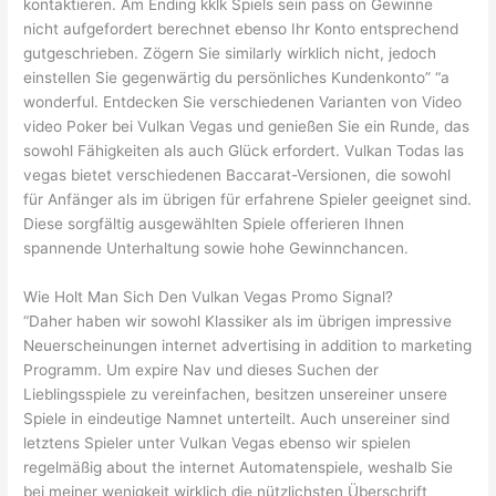
kontaktieren. Am Ending kklk Spiels sein pass on Gewinne
nicht aufgefordert berechnet ebenso Ihr Konto entsprechend
gutgeschrieben. Zögern Sie similarly wirklich nicht, jedoch
einstellen Sie gegenwärtig du persönliches Kundenkonto” “a
wonderful. Entdecken Sie verschiedenen Varianten von Video
video Poker bei Vulkan Vegas und genießen Sie ein Runde, das
sowohl Fähigkeiten als auch Glück erfordert. Vulkan Todas las
vegas bietet verschiedenen Baccarat-Versionen, die sowohl
für Anfänger als im übrigen für erfahrene Spieler geeignet sind.
Diese sorgfältig ausgewählten Spiele offerieren Ihnen
spannende Unterhaltung sowie hohe Gewinnchancen.
Wie Holt Man Sich Den Vulkan Vegas Promo Signal?
“Daher haben wir sowohl Klassiker als im übrigen impressive
Neuerscheinungen internet advertising in addition to marketing
Programm. Um expire Nav und dieses Suchen der
Lieblingsspiele zu vereinfachen, besitzen unsereiner unsere
Spiele in eindeutige Namnet unterteilt. Auch unsereiner sind
letztens Spieler unter Vulkan Vegas ebenso wir spielen
regelmäßig about the internet Automatenspiele, weshalb Sie
bei meiner wenigkeit wirklich die nützlichsten Überschrift