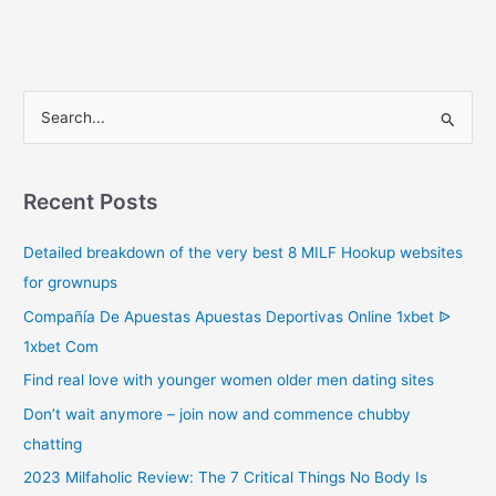
S
e
a
r
Recent Posts
c
Detailed breakdown of the very best 8 MILF Hookup websites
h
for grownups
f
o
Compañía De Apuestas Apuestas Deportivas Online 1xbet ᐉ
r
1xbet Com
:
Find real love with younger women older men dating sites
Don’t wait anymore – join now and commence chubby
chatting
2023 Milfaholic Review: The 7 Critical Things No Body Is