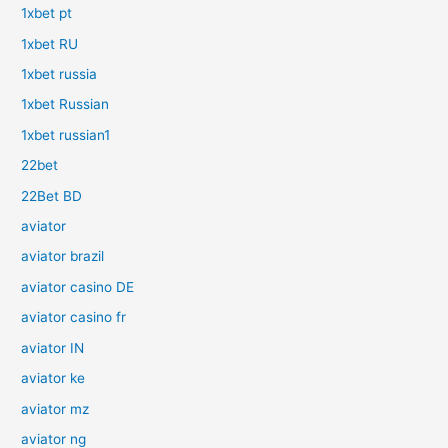
1xbet pt
1xbet RU
1xbet russia
1xbet Russian
1xbet russian1
22bet
22Bet BD
aviator
aviator brazil
aviator casino DE
aviator casino fr
aviator IN
aviator ke
aviator mz
aviator ng