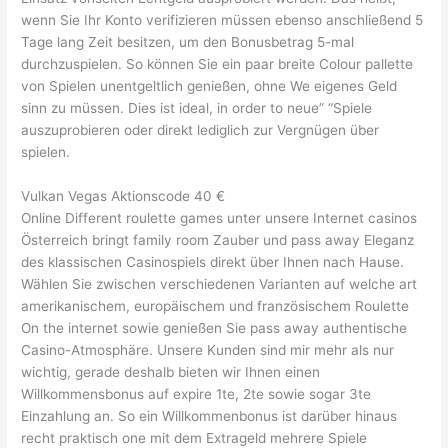
wenn Sie Ihr Konto verifizieren müssen ebenso anschließend 5
Tage lang Zeit besitzen, um den Bonusbetrag 5-mal
durchzuspielen. So können Sie ein paar breite Colour pallette
von Spielen unentgeltlich genießen, ohne We eigenes Geld
sinn zu müssen. Dies ist ideal, in order to neue” “Spiele
auszuprobieren oder direkt lediglich zur Vergnügen über
spielen.
Vulkan Vegas Aktionscode 40 €
Online Different roulette games unter unsere Internet casinos
Österreich bringt family room Zauber und pass away Eleganz
des klassischen Casinospiels direkt über Ihnen nach Hause.
Wählen Sie zwischen verschiedenen Varianten auf welche art
amerikanischem, europäischem und französischem Roulette
On the internet sowie genießen Sie pass away authentische
Casino-Atmosphäre. Unsere Kunden sind mir mehr als nur
wichtig, gerade deshalb bieten wir Ihnen einen
Willkommensbonus auf expire 1te, 2te sowie sogar 3te
Einzahlung an. So ein Willkommenbonus ist darüber hinaus
recht praktisch one mit dem Extrageld mehrere Spiele