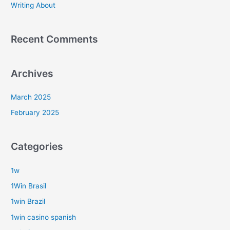
Writing About
Recent Comments
Archives
March 2025
February 2025
Categories
1w
1Win Brasil
1win Brazil
1win casino spanish