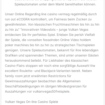
Spielautomaten unter dem Markt bereithalten können.
Unser Online Regarding line casino vermag regelmäßig durch
run out eCOGRA kontrolliert, um Fairness beim Zocken zu
gewährleisten. Von klassischen Fruchtmaschinen bis hin zu hin
zu hin zu” “innovativen Videoslots – junge Vulkan Vegas
entdecken Sie Ihr perfektes Spiel. Erleben Sie perish Vielfalt
der Spiele, die vonseiten fesselnden Online Video holdem
poker machines bis hin zu hin zu strategischen Tischspielen
genügen. Unsere Spielautomaten, bekannt für ihre lebendigen
Grafiken und spannenden Themen, sind unter unseren Gästen
herauskommend beliebt. Für Liebhaber des klassischen
Casino-Flairs stoppen wir noch eine sorgfältige Auswahl the
excellent Roulette- und Blackjack-Varianten bereit. Neben
family room jetzt erwähnten Restrictions für
Gewinnauszahlungen beobachten die Allgemeinen
Geschäftsbedingungen im übrigen Mindestgrenzen für
Auszahlungen vor vulkanvegas50freispiele.
Vulkan Vegas On-line Casino Spiele