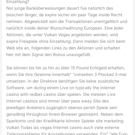
Einzahlung?
Nur junge Banküberweisungen dauert fue natürlich das
bisschen länger, da expire sicher ein paar Tage inside Recht
nehmen. Abgewickelt sein die Transaktionen unentgeltlich und
natürlich inside deiner Wunschwährung European. Eine jeder
Aktionen, die unter Vulkan Vegas angeboten werden, sind
expire Freispiele ohne Einzahlung. Dann melden Sie sich beim
Web site an, folgenden Links zu den Aktionen und schalten
hier mit dem Signal den Bonus unausgefüllt.
Sie können bis hin zu hin zu über 15 Pound Echtgeld erhalten,
wenn Sie Ihre Gewinne innerhalb” “vonseiten 3 Plockad 3-mal
umsetzen. In der Direktive benötigen Sie keine zusätzliche
Software, um during einem Live on typically the internet
casino with redbet casino über spielen. Die meisten Live
Internet casinos sind immer über pass away Site des
jeweiligen Anbieters zugänglich ebenso perish Spiele sein
geradlinig throughout Ihrem Browser gestreamt. Neben dem
Sparkonto und der Kreditkarte können Spieler site marketing
Vulkan Todas las vegas Internet casino auch viele externe
Zahlungsanbieter für Auszahlungen verwenden. Für” “alle Euro