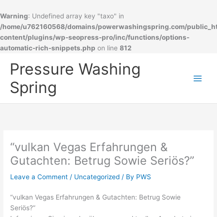
Warning
: Undefined array key "taxo" in
/home/u762160568/domains/powerwashingspring.com/public_h
content/plugins/wp-seopress-pro/inc/functions/options-
automatic-rich-snippets.php
on line
812
Skip
Pressure Washing
to
content
Spring
“vulkan Vegas Erfahrungen &
Gutachten: Betrug Sowie Seriös?”
Leave a Comment
/
Uncategorized
/ By
PWS
“vulkan Vegas Erfahrungen & Gutachten: Betrug Sowie
Seriös?”